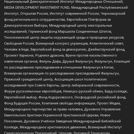
Национальный Демократический Институт Международных Отношений,
MEDIA DEVELOPMENT INVESTMENT FUND, Международный Республиканский
Институт, Открытая Россия, Институт современной России, Черноморский
фонд регионального сотрудничества, Европейская Платформа за
Демократические Выборы, Международный центр электоральных
исследований, Германский фонд Маршалла Соединенных Штатов,
Тихоокеанский центр защиты окружающей среды и природных ресурсов,
Свободная Россия, Всемирный конгресс украинцев, Атлантический совет,
Человек в беде, Европейский фонд за демократию, Джеймстаунский фонд,
Прожект Хармони, Родники дракона, Врачи против насильственного
извлечения органов, Фалунь Дафа, Друзья Фалуньгун, Фалуньгун, Коалиция
по расследованию преследования в отношении Фалуньгун в Китае,
Всемирная организация по расследованию преследований Фалуньгун,
Пражский гражданский центр, Ассоциация школ политических
исследований при Совете Европы, Центр либеральной современности,
Форум русскоязычных европейцев, Немецко-русский обмен, Бард колледж,
Европейский выбор, Фонд Ходорковского, Оксфордский российский фонд,
Фонд Будущее России, Компания свободы информации, Проект Медиа,
Международное партнерство за права человека, Духовное Управление
Евангельских Христиан Украинской Христианской Церкви, Новое
Поколение, Духовное Учебное Заведение Международный Библейский
Колледж, Международное христианское движение, Всемирный Институт
Саентологических Предприятий, Церковь Духовной Технологии,