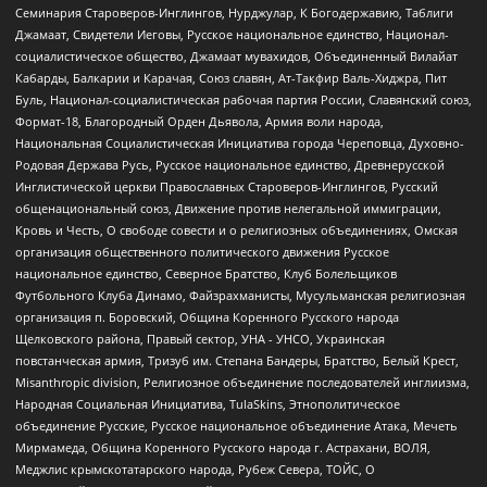
Семинария Староверов-Инглингов, Нурджулар, К Богодержавию, Таблиги
Джамаат, Свидетели Иеговы, Русское национальное единство, Национал-
социалистическое общество, Джамаат мувахидов, Объединенный Вилайат
Кабарды, Балкарии и Карачая, Союз славян, Ат-Такфир Валь-Хиджра, Пит
Буль, Национал-социалистическая рабочая партия России, Славянский союз,
Формат-18, Благородный Орден Дьявола, Армия воли народа,
Национальная Социалистическая Инициатива города Череповца, Духовно-
Родовая Держава Русь, Русское национальное единство, Древнерусской
Инглистической церкви Православных Староверов-Инглингов, Русский
общенациональный союз, Движение против нелегальной иммиграции,
Кровь и Честь, О свободе совести и о религиозных объединениях, Омская
организация общественного политического движения Русское
национальное единство, Северное Братство, Клуб Болельщиков
Футбольного Клуба Динамо, Файзрахманисты, Мусульманская религиозная
организация п. Боровский, Община Коренного Русского народа
Щелковского района, Правый сектор, УНА - УНСО, Украинская
повстанческая армия, Тризуб им. Степана Бандеры, Братство, Белый Крест,
Misanthropic division, Религиозное объединение последователей инглиизма,
Народная Социальная Инициатива, TulaSkins, Этнополитическое
объединение Русские, Русское национальное объединение Атака, Мечеть
Мирмамеда, Община Коренного Русского народа г. Астрахани, ВОЛЯ,
Меджлис крымскотатарского народа, Рубеж Севера, ТОЙС, О