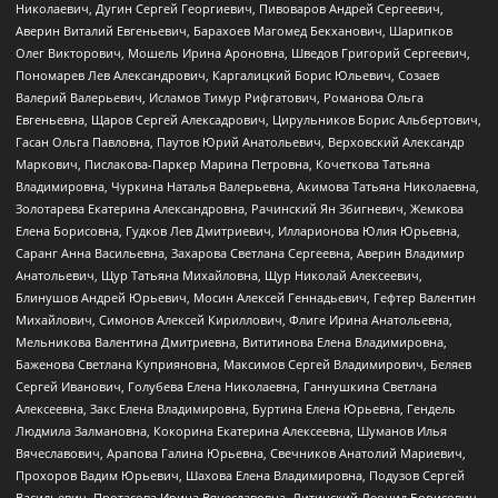
Николаевич, Дугин Сергей Георгиевич, Пивоваров Андрей Сергеевич,
Аверин Виталий Евгеньевич, Барахоев Магомед Бекханович, Шарипков
Олег Викторович, Мошель Ирина Ароновна, Шведов Григорий Сергеевич,
Пономарев Лев Александрович, Каргалицкий Борис Юльевич, Созаев
Валерий Валерьевич, Исламов Тимур Рифгатович, Романова Ольга
Евгеньевна, Щаров Сергей Алексадрович, Цирульников Борис Альбертович,
Гасан Ольга Павловна, Паутов Юрий Анатольевич, Верховский Александр
Маркович, Пислакова-Паркер Марина Петровна, Кочеткова Татьяна
Владимировна, Чуркина Наталья Валерьевна, Акимова Татьяна Николаевна,
Золотарева Екатерина Александровна, Рачинский Ян Збигневич, Жемкова
Елена Борисовна, Гудков Лев Дмитриевич, Илларионова Юлия Юрьевна,
Саранг Анна Васильевна, Захарова Светлана Сергеевна, Аверин Владимир
Анатольевич, Щур Татьяна Михайловна, Щур Николай Алексеевич,
Блинушов Андрей Юрьевич, Мосин Алексей Геннадьевич, Гефтер Валентин
Михайлович, Симонов Алексей Кириллович, Флиге Ирина Анатольевна,
Мельникова Валентина Дмитриевна, Вититинова Елена Владимировна,
Баженова Светлана Куприяновна, Максимов Сергей Владимирович, Беляев
Сергей Иванович, Голубева Елена Николаевна, Ганнушкина Светлана
Алексеевна, Закс Елена Владимировна, Буртина Елена Юрьевна, Гендель
Людмила Залмановна, Кокорина Екатерина Алексеевна, Шуманов Илья
Вячеславович, Арапова Галина Юрьевна, Свечников Анатолий Мариевич,
Прохоров Вадим Юрьевич, Шахова Елена Владимировна, Подузов Сергей
Васильевич, Протасова Ирина Вячеславовна, Литинский Леонид Борисович,