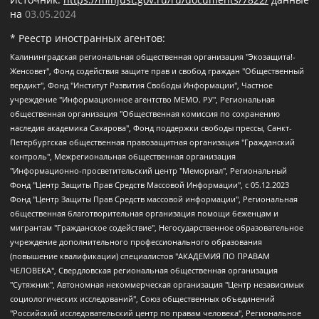
на
03.05.2024
* Реестр иностранных агентов:
Калининградская региональная общественная организация "Экозащита!-Женсовет", Фонд содействия защите прав и свобод граждан "Общественный вердикт", Фонд "Институт Развития Свободы Информации", Частное учреждение "Информационное агентство МЕМО. РУ", Региональная общественная организация "Общественная комиссия по сохранению наследия академика Сахарова", Фонд поддержки свободы прессы, Санкт-Петербургская общественная правозащитная организация "Гражданский контроль", Межрегиональная общественная организация "Информационно-просветительский центр "Мемориал", Региональный Фонд "Центр Защиты Прав Средств Массовой Информации", с 05.12.2023 Фонд "Центр Защиты Прав Средств массовой информации", Региональная общественная благотворительная организация помощи беженцам и мигрантам "Гражданское содействие", Негосударственное образовательное учреждение дополнительного профессионального образования (повышение квалификации) специалистов "АКАДЕМИЯ ПО ПРАВАМ ЧЕЛОВЕКА", Свердловская региональная общественная организация "Сутяжник", Автономная некоммерческая организация "Центр независимых социологических исследований", Союз общественных объединений "Российский исследовательский центр по правам человека", Региональное общественное учреждение научно-информационный центр "МЕМОРИАЛ", Некоммерческая организация "Фонд защиты гласности", Автономная некоммерческая организация "Институт прав человека", Городская общественная организация "Екатеринбургское общество "МЕМОРИАЛ", Городская общественная организация "Рязанское историко-просветительское и правозащитное общество "Мемориал" (Рязанский Мемориал), Челябинский региональный орган общественной самодеятельности – женское общественное объединение "Женщины Евразии", Челябинский региональный орган общественной самодеятельности "Уральская правозащитная группа", Фонд содействия защите здоровья и социальной справедливости имени Андрея Рылькова, Автономная Некоммерческая Организация "Аналитический Центр Юрия Левады", Автономная некоммерческая организация социальной поддержки населения "Проект Апрель", Региональная общественная организация помощи женщинам и детям, находящимся в кризисной ситуации "Информационно-методический центр "Анна", Фонд содействия развитию массовых коммуникаций и правовому просвещению "Так-так-Так", Фонд содействия устойчивому развитию "Серебряная тайга", Свердловский региональный общественный фонд социальных проектов "Новое время", "Idel.Реалии", Кавказ.Реалии, Крым.Реалии, Телеканал Настоящее Время, Татаро-башкирская служба Радио Свобода (Azatliq Radiosi), Радио Свободная Европа/Радио Свобода (PCE/PC), "Сибирь.Реалии", "Фактограф", Благотворительный фонд помощи осужденным и их семьям, Автономная некоммерческая организация "Институт глобализации и социальных движений", Фонд "В защиту прав заключенных", Частное учреждение "Центр поддержки и содействия развитию средств массовой информации", Пензенский региональный общественный благотворительный фонд "Гражданский союз", "Север.Реалии", Некоммерческая организация Фонд "Правовая инициатива", Общество с ограниченной ответственностью "Радио Свободная Европа/Радио Свобода", Чешское информационное агентство "MEDIUM-ORIENT", Красноярская региональная общественная организация "Мы против СПИДа", Камалягин Денис Николаевич, Маркелов Сергей Евгеньевич, Пономарев Лев Александрович, Савицкая Людмила Алексеевна, Автономная некоммерческая организация "Центр по работе с проблемой насилия "НАСИЛИЮ.НЕТ", Межрегиональный профессиональный союз работников здравоохранения "Альянс врачей", Юридическое лицо, зарегистрированное в Латвийской Республике, SIA "Medusa Project" (регистрационный номер 40103797863, дата регистрации 10.06.2014), Некоммерческая организация "Фонд по борьбе с коррупцией", Автономная некоммерческая организация "Институт права и публичной политики", Баданин Роман Сергеевич, Гликин Максим Александрович, Железнова Мария Михайловна, Лукьянова Юлия Сергеевна, Маетная Елизавета Витальевна, Маняхин Петр Борисович, Чуракова Ольга Владимировна, Ярош Юлия Петровна, Юридическое лицо "The Insider SIA", зарегистрированное в Риге, Латвийская Республика (дата регистрации 26.06.2015), являющееся администратором доменного имени интернет-издания "The Insider SIA", https://theins.ru, Постернак Алексей Евгеньевич, Рубин Михаил Аркадьевич, Анин Роман Александрович, Юридическое лицо Istories fonds, зарегистрированное в Латвийской Республике (регистрационный номер 50008295751, дата регистрации 24.02.2020), Великовский Дмитрий Александрович, Долинина Ирина Николаевна, Мароховская Алеся Алексеевна, Шлейнов Роман Юрьевич, Шмагун Олеся Валентиновна, Общество с ограниченной ответственностью "Альтаир 2021", Общество с ограниченной ответственностью "Вега 2021", Общество с ограниченной ответственностью "Главный редактор 2021", Общество с ограниченной ответственностью "Ромашки монолит", Важенков Артем Валерьевич, Ивановская областная общественная организация "Центр гендерных исследований", Гурман Юрий Альбертович, Медиапроект "ОВД-Инфо", Егоров Владимир Владимирович, Жилинский Владимир Александрович, Общество с ограниченной ответственностью "ЗП", Иванова София Юрьевна, Карезина Инна Павловна, Кильтау Екатерина Викторовна, Петров Алексей Викторович, Пискунов Сергей Евгеньевич, Смирнов Сергей Сергеевич, Тихонов Михаил Сергеевич, Общество с ограниченной ответственностью "ЖУРНАЛИСТ-ИНОСТРАННЫЙ АГЕНТ", Арапова Галина Юрьевна, Вольтская Татьяна Анатольевна, Американская компания "Mason G.E.S. Anonymous Foundation" (США), являющаяся владельцем интернет-издания https://mnews.world/, Компания "Stichting Bellingcat", зарегистрированная в Нидерландах (дата регистрации 11.07.2018), Захаров Андрей Вячеславович, Клепиковская Екатерина Дмитриевна, Общество с ограниченной ответственностью "МЕМО", Перл Роман Александрович, Симонов Евгений Алексеевич, Соловьева Елена Анатольевна, Сотников Даниил Владимирович, Сурначева Елизавета Дмитриевна, Автономная некоммерческая организация по защите прав человека и информированию населения "Якутия – Наше Мнение", Общество с ограниченной ответственностью "Москоу диджитал медиа", с 26.01.2023 Общество с ограниченной ответственностью "Чайка Белые сады", Ветошкина Валерия Валерьевна, Заговора Максим Александрович, Межрегиональное общественное движение "Российская ЛГБТ - сеть", Оленичев Максим Владимирович, Павлов Иван Юрьевич, Скворцова Елена Сергеевна, Общество с ограниченной ответственностью "Как бы инагент", Кочетков Игорь Викторович, Общество с ограниченной ответственностью "Честные выборы", Еланчик Олег Александрович, Общество с ограниченной ответственностью "Нобелевский призыв", Гималова Регина Эмилевна, Григорьев Андрей Валерьевич, Григорьева Алина Александровна, Ассоциация по содействию защите прав призывников, альтернативнослужащих и военнослужащих "Правозащитная группа "Гражданин.Армия.Право", Хисамова Регина Фаритовна, Автономная некоммерческая организация по реализации социально-правовых программ "Лилит", Дальневосточное общественное движение "Маяк", Санкт-Петербургская ЛГБТ-инициативная группа "Выход", Инициативная группа ЛГБТ+ "Реверс", Алексеев Андрей Викторович, Бекбулатова Таисия Львовна, Беляев Иван Михайлович, Владыкина Елена Сергеевна, Гельман Марат Александрович, Никульшина Вероника Юрьевна, Толоконникова Надежда Андреевна, Шендерович Виктор Анатольевич, Общество с ограниченной ответственностью "Данное сообщение", Общество с ограниченной ответственностью Издательский дом "Новая глава", Айнбиндер Александра Александровна, Московский комьюнити-центр для ЛГБТ+инициатив, Благотворительный фонд развития филантропии, Deutsche Welle (Германия, Kurt-Schumacher-Strasse 3, 53113 Bonn), Борзунова Мария Михайловна, Воробьев Виктор Викторович, Голубева Анна Львовна, Константинова Алла Михайловна, Малкова Ирина Владимировна, Мурадов Мурад Абдулгалимович, Осетинская Елизавета Николаевна, Понасенков Евгений Николаевич, Ганапольский Матвей Юрьевич, Киселев Евгений Алексеевич, Борухович Ирина Григорьевна, Дремин Иван Тимофеевич, Дубровский Дмитрий Викторович, Красноярская региональная общественная организация поддержки и развития альтернативных образовательных технологий и межкультурных коммуникаций "ИНТЕРРА", Маяковская Екатерина Алексеевна, Фейгин Марк Захарович, Филимонов Андрей Викторович, Дзугкоева Регина Николаевна, Доброхотов Роман Александрович, Дудь Юрий Александрович, Елкин Сергей Владимирович, Кругликов Кирилл Игоревич, Сабунаева Мария Леонидовна, Семенов Алексей Владимирович, Шаинян Карен Багратович, Шульман Екатерина Михайловна, Асафьев Артур Валерьевич, Вахштайн Виктор Семенович, Венедиктов Алексей Алексеевич, Лушникова Екатерина Евгеньевна, Волков Леонид Михайлович, Невзоров Александр Глебович, Пархоменко Сергей Борисович, Сироткин Ярослав Николаевич, Кара-Мурза Владимир Владимирович, Баранова Наталья Владимировна, Гозман Леонид Яковлевич, Кагарлицкий Борис Юльевич, Климарев Михаил Валерьевич, Милов Владимир Станиславович, Автономная некоммерческая организация Краснодарский центр современного искусства "Типография", Моргенштерн Алишер Тагирович, Соболь Любовь Эдуардовна, Общество с ограниченной ответственностью "ЛИЗА НОРМ", Каспаров Гарри Кимович, Ходорковский Михаил Борисович, Общество с ограниченной ответственностью "Апрельские тезисы", Данилович Ирина Брониславовна, Кашин Олег Владимирович, Петров Николай Владимирович, Пивоваров Алексей Владимирович, Соколов Михаил Владимирович, Цветкова Юлия Владимировна, Чичваркин Евгений Александрович, Комитет против пыток/Команда против пыток, Общество с ограниченной ответственностью "Первый научный", Общество с ограниченной ответственностью "Вертолет и ко", Белоцерковская Вероника Борисовна, Кац Максим Евгеньевич, Лазарева Татьяна Юрьевна, Шаведдинов Руслан Табризович, Яшин Илья Валерьевич, Общество с ограниченной ответственностью "Иноагент ААВ", Алешковский Дмитрий Петрович, Альбац Евгения Марковна, Быков Дмитрий Львович, Галямина Юлия Евгеньевна, Лойко Сергей Леонидович, Мартынов Кирилл Константинович, Медведев Сергей Александрович, Крашенинников Федор Геннадиевич, Гордеева Катерина Вл