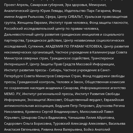
Проект Апрель, Самарская губерния, Эра здоровья, Мемориал,
Аналитический Центр Юрия Левады, Издательство Парк Гагарина, Фонд
имени Андрея Рылькова, Сфера, Центр СИБАЛЬТ, Уральская правозащитная
группа, Женщины Евразии, Институт прав человека, Фонд защиты гласности,
Российский исследовательский центр по правам человека,
Дальневосточный центр развития гражданских инициатив и социального
партнерства, Гражданское действие, Центр независимых социологических
исследований, Сутяжник, АКАДЕМИЯ ПО ПРАВАМ ЧЕЛОВЕКА, Центр развития
некоммерческих организаций, Частное учреждение в Калининграде Совета
Министров северных стран, Гражданское содействие, Трансперенси
Интернешнл-Р, Центр Защиты Прав Средств Массовой Информации,
Институт развития прессы - Сибирь, Частное учреждение в Санкт-
Петербурге Совета Министров Северных Стран, Фонд поддержки свободы
прессы, Гражданский контроль, Человек и Закон, Общественная комиссия
по сохранению наследия академика Сахарова, Информационное агентство
МЕМО. РУ, Институт региональной прессы, Институт Развития Свободы
Информации, Экозащита!-Женсовет, Общественный вердикт, Евразийская
антимонопольная ассоциация, Бедушев Петр Петрович, Дзугкоева Регина
Николаевна, Кривенко Сергей Владимирович, Милославский Павел
Юрьевич, Шнырова Ольга Вадимовна, Чанышева Лилия Айратовна,
Сидорович Ольга Борисовна, Туровский Александр Алексеевич, Васильева
Анастасия Евгеньевна, Ривина Анна Валерьевна, Бойко Анатолий