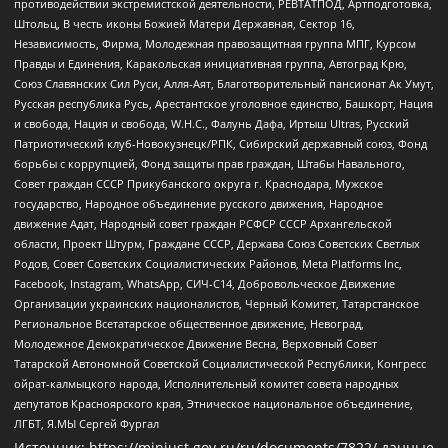
противодействии экстремистской деятельности, РЕВТАТПОД, Артподготовка,
Штольц, В честь иконы Божией Матери Державная, Сектор 16,
Независимость, Фирма, Молодежная правозащитная группа МПГ, Курсом
Правды и Единения, Каракольская инициативная группа, Автоград Крю,
Союз Славянских Сил Руси, Алля-Аят, Благотворительный пансионат Ак Умут,
Русская республика Русь, Арестантское уголовное единство, Башкорт, Нация
и свобода, Нация и свобода, W.H.С., Фалунь Дафа, Иртыш Ultras, Русский
Патриотический клуб-Новокузнецк/РПК, Сибирский державный союз, Фонд
борьбы с коррупцией, Фонд защиты прав граждан, Штабы Навального,
Совет граждан СССР Прикубанского округа г. Краснодара, Мужское
государство, Народное объединение русского движения, Народное
движение Адат, Народный совет граждан РСФСР СССР Архангельской
области, Проект Штурм, Граждане СССР, Держава Союз Советских Светлых
Родов, Совет Советских Социалистических Районов, Meta Platforms Inc,
Facebook, Instagram, WhatsApp, СИЧ-С14, Добровольческое Движение
Организации украинских националистов, Черный Комитет, Татарстанское
Региональное Всетатарское общественное движение, Невоград,
Молодежное Демократическое Движение Весна, Верховный Совет
Татарской Автономной Советской Социалистической Республики, Конгресс
ойрат-калмыцкого народа, Исполнительный комитет совета народных
депутатов Красноярского края, Этническое национальное объединение,
ЛГБТ, Я.МЫ Сергей Фургал
Источник:
https://minjust.gov.ru/ru/documents/7822/
данные