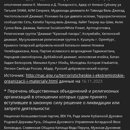
ополчение имени К. Минина и Д. Пожарского, Аджр от Аллаха Субхану уа
Тагьаля SHAM, АУМ Синрике, Муджахеды джамаата Ат-Тавхида Валь-Джихад,
Чистопольский Джамаат, Рохнамо ба суи давлати исломи, Террористическое
сообщество Сеть, Катиба Таухид валь-Джихад, Хайят Тахрир аш-Шам, Ахлю
Сунна Валь Джамаа, National Socialism/White Power, Артподготовка,
Религиозная группа “Джамаат “Красный пахарь”, Колумбайн, Хатлонский
джамаат, Мусульманская религиозная группа п. Кушкуль г. Оренбург,
Крымско-татарский добровольческий батальон имени Номана
Челебиджихана, Азов, Партия исламского возрождения Таджикистана,
Народная самооборона, Дуббайский джамаат, московская ячейка, Батал-
Хаджи Белхороев, Маньяки Культ Убийц, Молодёжь Которая Улыбается,
Легион Свобода России, Айдар, Русский добровольческий корпус
Источник:
http://nac.gov.ru/terroristicheskie-i-ekstremistskie-
organizacii-i-materialy.html
данные на
16.11.2023
* Перечень общественных объединений и религиозных
организаций в отношении которых судом принято
вступившее в законную силу решение о ликвидации или
запрете деятельности:
Национал-большевистская партия, ВЕК РА, Рада земли Кубанской Духовно
Родовой Державы Русь, Община Духовного Управления Асгардской Веси
Беловодья, Славянская Община Капища Веды Перуна, Мужская Духовная