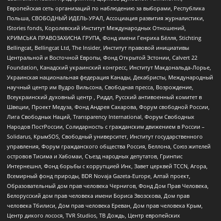
Европейская сеть организаций по наблюдению за выборами, Республика
Польша, СВОБОДНЫЙ ИДЕЛЬ-УРАЛ, Ассоциация развития журналистики,
IStories fonds, Королевский Институт Международных Отношений,
КРИМСЬКА ПРАВОЗАХИСНА ГРУПА, Фонд имени Генриха Бёлля, Stichting
Bellingcat, Bellingcat Ltd, The Insider, Институт правовой инициативы
Центральной и Восточной Европы, Фонд Открытой Эстонии, Calvert 22
Foundation, Канадский украинский конгресс, Институт Макдональда-Лорье,
Украинская национальная федерация Канады, Декабристы, Международный
научный центр им Вудро Вильсона, Свободная пресса, Возрождение,
Всеукраинский духовный центр , Риддл, Русский антивоенный комитет в
Швеции, Проект Медуза, Фонд Андрея Сахарова, Форум свободной России,
Лига Свободных Наций, Transparеncy International, Форум Свободных
Народов ПостРоссии, Солидарность с гражданским движением в России –
Solidarus, КрымSOS, Свободный университет, Институт государственного
управления, Форум гражданского общества Россия, Беллона, Союз жителей
островов Тисима и Хабомаи, Съезд народных депутатов, Гринпис
Интернешнл, Фонд борьбы с коррупцией Инк, Завет церквей TCCN, Агора,
Всемирный фонд природы, BDR Novaja Gazeta-Europe, Алтай проект,
Образовательный дом прав человека Чернигов, Фонд Дом Прав Человека,
Белорусский дом прав человека имени Бориса Звозскова, Дом прав
человека Тбилиси, Дом прав человека Ереван, Дом прав человека Крым,
Центр дикого лосося, TVR Studios, ТВ Дождь, Центр европейских