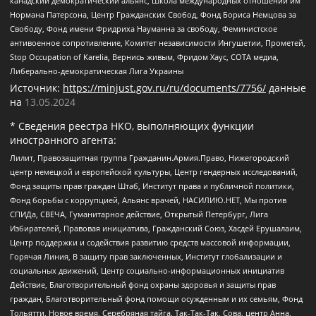
канадский демократический альянс, Школа международных отношений им
Нормана Патерсона, Центр Гражданских Свобод, Фонд Бориса Немцова за
Свободу, Фонд имени Фридриха Науманна за свободу, Феминистское
антивоенное сопротивление, Комитет независимости Ингушетии, Прометей,
Stop Occupation of Karelia, Вернись живым, Фридом Хаус, СОТА медиа,
Либерально-демократическая Лига Украины
Источник:
https://minjust.gov.ru/ru/documents/7756/
данные
на
13.05.2024
* Сведения реестра НКО, выполняющих функции
иностранного агента:
Лилит, Правозащитная группа Гражданин.Армия.Право, Нижегородский
центр немецкой и европейской культуры, Центр гендерных исследований,
Фонд защиты прав граждан Штаб, Институт права и публичной политики,
Фонд борьбы с коррупцией, Альянс врачей, НАСИЛИЮ.НЕТ, Мы против
СПИДа, СВЕЧА, Гуманитарное действие, Открытый Петербург, Лига
Избирателей, Правовая инициатива, Гражданский Союз, Хасдей Ерушалаим,
Центр поддержки и содействия развитию средств массовой информации,
Горячая Линия, В защиту прав заключенных, Институт глобализации и
социальных движений, Центр социально-информационных инициатив
Действие, Благотворительный фонд охраны здоровья и защиты прав
граждан, Благотворительный фонд помощи осужденным и их семьям, Фонд
Тольятти, Новое время, Серебряная тайга, Так-Так-Так, Сова, центр Анна,