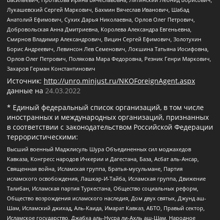
Лукашевский Сергей Маркович, Бахмин Вячеслав Иванович, Шабад
Анатолий Ефимович, Сухих Дарья Николаевна, Орлов Олег Петрович,
Добровольская Анна Дмитриевна, Королева Александра Евгеньевна,
Смирнов Владимир Александрович, Вицин Сергей Ефимович, Золотухин
Борис Андреевич, Левинсон Лев Семенович, Локшина Татьяна Иосифовна,
Орлов Олег Петрович, Полякова Мара Федоровна, Резник Генри Маркович,
Захаров Герман Константинович
Источник:
http://unro.minjust.ru/NKOForeignAgent.aspx
данные на
24.03.2022
* Единый федеральный список организаций, в том числе
иностранных и международных организаций, признанных
в соответствии с законодательством Российской Федерации
террористическими:
Высший военный Маджлисуль Шура Объединенных сил моджахедов
Кавказа, Конгресс народов Ичкерии и Дагестана, База, Асбат аль-Ансар,
Священная война, Исламская группа, Братья-мусульмане, Партия
исламского освобождения, Лашкар-И-Тайба, Исламская группа, Движение
Талибан, Исламская партия Туркестана, Общество социальных реформ,
Общество возрождения исламского наследия, Дом двух святых, Джунд аш-
Шам, Исламский джихад, Аль-Каида, Имарат Кавказ, АБТО, Правый сектор,
Исламское государство, Джабха аль-Нусра ли-Ахль аш-Шам, Народное