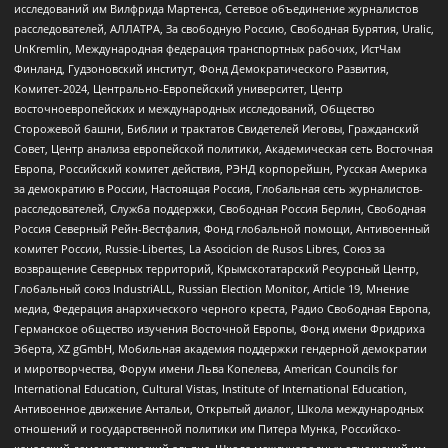
исследований им Вилфрида Мартенса, Сетевое объединение журналистов
расследователей, АЛЛАТРА, За свободную Россию, Свободная Бурятия, Uralic,
UnKremlin, Международная федерация транспортных рабочих, ИстЧам
Финланд, Гудзоновский институт, Фонд Демократического Развития,
Комитет-2024, Центрально-Европейский университет, Центр
восточноевропейских и международных исследований, Общество
Сторожевой башни, Библии и трактатов Свидетелей Иеговы, Гражданский
Совет, Центр анализа европейской политики, Академическая сеть Восточная
Европа, Российский комитет действия, РЭНД корпорейшн, Русская Америка
за демократию в России, Настоящая Россия, Глобальная сеть журналистов-
расследователей, Служба поддержки, Свободная Россия Берлин, Свободная
Россия Северный Рейн-Вестфалия, Фонд глобальной помощи, Антивоенный
комитет России, Russie-Libertes, La Asocicion de Rusos Libres, Союз за
возвращение Северных территорий, Крымскотатарский Ресурсный Центр,
Глобальный союз IndustriALL, Russian Election Monitor, Article 19, Мнение
медиа, Федерация анархического черного креста, Радио Свободная Европа,
Германское общество изучения Восточной Европы, Фонд имени Фридриха
Эберта, XZ gGmbH, Мобильная академия поддержки гендерной демократии
и миротворчества, Форум имени Льва Копелева, American Councils for
International Education, Cultural Vistas, Institute of International Education,
Антивоенное движение Антальи, Открытый диалог, Школа международных
отношений и государственной политики им Питера Мунка, Российско-