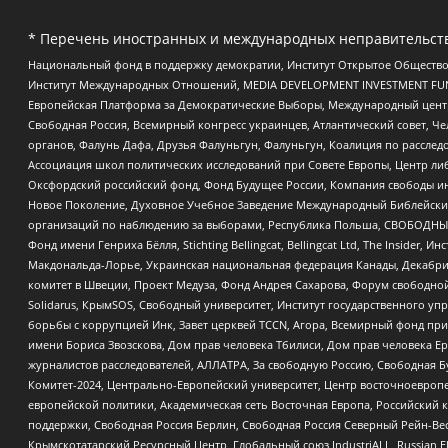
* Перечень иностранных и международных неправительств
Национальный фонд в поддержку демократии, Институт Открытое Общество
Институт Международных Отношений, MEDIA DEVELOPMENT INVESTMENT FUND,
Европейская Платформа за Демократические Выборы, Международный цент
Свободная Россия, Всемирный конгресс украинцев, Атлантический совет, Ч
органов, Фалунь Дафа, Друзья Фалуньгун, Фалуньгун, Коалиция по рассле
Ассоциация школ политических исследований при Совете Европы, Центр ли
Оксфордский российский фонд, Фонд Будущее России, Компания свободы ин
Новое Поколение, Духовное Учебное Заведение Международный Библейский
организаций по наблюдению за выборами, Республика Польша, СВОБОДНЫЙ
Фонд имени Генриха Бёлля, Stichting Bellingcat, Bellingcat Ltd, The Inside
Макдональда-Лорье, Украинская национальная федерация Канады, Декабрис
комитет в Швеции, Проект Медуза, Фонд Андрея Сахарова, Форум свободной 
Solidarus, КрымSOS, Свободный университет, Институт государственного у
борьбы с коррупцией Инк, Завет церквей TCCN, Агора, Всемирный фонд при
имени Бориса Звозскова, Дом прав человека Тбилиси, Дом прав человека Ер
журналистов расследователей, АЛЛАТРА, За свободную Россию, Свободная Б
Комитет-2024, Центрально-Европейский университет, Центр восточноевроп
европейской политики, Академическая сеть Восточная Европа, Российский к
поддержки, Свободная Россия Берлин, Свободная Россия Северный Рейн-Вест
Крымскотатарский Ресурсный Центр, Глобальный союз IndustriALL, Russian E