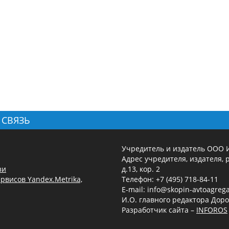
 СВЯЗЬ
Учредитель и издатель ООО 
Адрес учредителя, издателя, р
зи
д.13, кор. 2
рвисов Yandex.Metrika,
Телефон: +7 (495) 718-84-11
E-mail: info@skopin-avtoagrega
И.О. главного редактора Доро
Разработчик сайта –
INFOROS