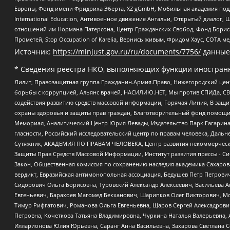
Европы, Фонд имени Фридриха Эберта, XZ gGmbH, Мобильная академия поддержк
International Education, Антивоенное движение Антальи, Открытый диало
отношений им Нормана Патерсона, Центр Гражданских Свобод, Фонд Бориса
Прометей, Stop Occupation of Karelia, Вернись живым, Фридом Хаус, СОТА 
Источник:
https://minjust.gov.ru/ru/documents/7756/
данные
* Сведения реестра НКО, выполняющих функции иностранн
Лилит, Правозащитная группа Гражданин.Армия.Право, Нижегородский цент
борьбы с коррупцией, Альянс врачей, НАСИЛИЮ.НЕТ, Мы против СПИДа, СВЕ
содействия развитию средств массовой информации, Горячая Линия, В защ
охраны здоровья и защиты прав граждан, Благотворительный фонд помощи ос
Мемориал, Аналитический Центр Юрия Левады, Издательство Парк Гагарина
гласности, Российский исследовательский центр по правам человека, Даль
Сутяжник, АКАДЕМИЯ ПО ПРАВАМ ЧЕЛОВЕКА, Центр развития некоммерческих
Защиты Прав Средств Массовой Информации, Институт развития прессы - Си
Закон, Общественная комиссия по сохранению наследия академика Сахаров
вердикт, Евразийская антимонопольная ассоциация, Бедушев Петр Петрови
Сидорович Ольга Борисовна, Туровский Александр Алексеевич, Васильева А
Евгеньевич, Барахоев Магомед Бекханович, Шарипков Олег Викторович, М
Тимур Рифгатович, Романова Ольга Евгеньевна, Щаров Сергей Алексадрови
Петровна, Кочеткова Татьяна Владимировна, Чуркина Наталья Валерьевна, 
Илларионова Юлия Юрьевна, Саранг Анна Васильевна, Захарова Светлана 