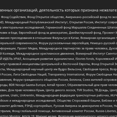
енных организаций, деятельность которых признана нежелате
 Фонд Содействия, Фонд Открытое общество, Американо-российский фонд по э
 Международный Республиканский Институт, Открытая Россия, Институт совре
р электоральных исследований, Германский фонд Маршалла Соединенных Штатов
еловек в беде, Европейский фонд за демократию, Джеймстаунский фонд, Прожект
дованию преследования в отношении Фалуньгун в Китае, Всемирная организация 
беральной современности, Форум русскоязычных европейцев, Немецко-русский о
формации, Проект Медиа, Международное партнерство за права человека, Духов
 Колледж, Международное христианское движение, Всемирный Институт Саентол
 ИДЕЛЬ-УРАЛ, Ассоциация развития журналистики, IStories fonds, Королевск
r, Институт правовой инициативы Центральной и Восточной Европы, Фонд Открытой Э
ты, Международный научный центр им Вудро Вильсона, Свободная пресса, Возро
России, Лига Свободных Наций, Transparеncy International, Форум Свободных Н
правления, Форум гражданского общества Россия, Беллона, Союз жителей острово
роды, BDR Novaja Gazeta-Europe, Алтай проект, Образовательный дом прав челов
еван, Дом прав человека Крым, Центр дикого лосося, TVR Studios, ТВ Дождь, Це
урятия, Uralic, UnKremlin, Международная федерация транспортных рабочих, Ист
ейских и международных исследований, Общество Сторожевой башни, Библии и тр
омитет действия, РЭНД корпорейшн, Русская Америка за демократию в России, Н
фалия, Фонд глобальной помощи, Антивоенный комитет России, Russie-Libertes, L
lection Monitor, Article 19, Мнение медиа, Федерация анархического черного кр