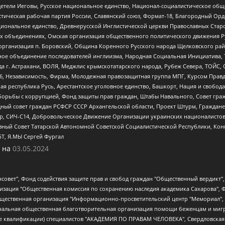
детели Иеговы, Русское национальное единство, Национал-социалистическое об
истическая рабочая партия России, Славянский союз, Формат-18, Благородный Ор
ациональное единство, Древнерусской Инглистической церкви Православных Ста
ных объединениях, Омская организация общественного политического движения Р
рганизация п. Боровский, Община Коренного Русского народа Щелковского район
гиозное объединение последователей инглиизма, Народная Социальная Инициатива,
 г. Астрахани, ВОЛЯ, Меджлис крымскотатарского народа, Рубеж Севера, ТОЙС, 
6, Независимость, Фирма, Молодежная правозащитная группа МПГ, Курсом Правд
ая республика Русь, Арестантское уголовное единство, Башкорт, Нация и свобода,
орьбы с коррупцией, Фонд защиты прав граждан, Штабы Навального, Совет гражд
ный совет граждан РСФСР СССР Архангельской области, Проект Штурм, Граждане 
tsApp, СИЧ-С14, Добровольческое Движение Организации украинских националисто
ный Совет Татарской Автономной Советской Социалистической Республики, Кон
БТ, Я.МЫ Сергей Фургал
 на
03.05.2024
мная некоммерческая организация "Центр по работе с проблемой насилия "НАСИЛИЮ.НЕТ", Межрегиональный профессиональный союз работников здравоохранения "Альянс врачей", Юридическое лицо, зарегистрированное в Латвийской Республике, SIA "Medusa Project" (регистрационный номер 40103797863, дата регистрации 10.06.2014), Некоммерческая организация "Фонд по борьбе с коррупцией", Автономная некоммерческая организация "Институт права и публичной политики", Баданин Роман Сергеевич, Гликин Максим Александрович, Железнова Мария Михайловна, Лукьянова Юлия Сергеевна, Маетная Елизавета Витальевна, Маняхин Петр Борисович, Чуракова Ольга Владимировна, Ярош Юлия Петровна, Юридическое лицо "The Insider SIA", зарегистрированное в Риге, Латвийская Республика (дата регистрации 26.06.2015), являющееся администратором доменного имени интернет-издания "The Insider SIA", https://theins.ru, Постернак Алексей Евгеньевич, Рубин Михаил Аркадьевич, Анин Роман Александрович, Юридическое лицо Istories fonds, зарегистрированное в Латвийской Республике (регистрационный номер 50008295751, дата регистрации 24.02.2020), Великовский Дмитрий Александрович, Долинина Ирина Николаевна, Мароховская Алеся Алексеевна, Шлейнов Роман Юрьевич, Шмагун Олеся Валентиновна, Общество с ограниченной ответственностью "Альтаир 2021", Общество с ограниченной ответственностью "Вега 2021", Общество с ограниченной ответственностью "Главный редактор 2021", Общество с ограниченной ответственностью "Ромашки монолит", Важенков Артем Валерьевич, Ивановская областная общественная организация "Центр гендерных исследований", Гурман Юрий Альбертович, Медиапроект "ОВД-Инфо", Егоров Владимир Владимирович, Жилинский Владимир Александрович, Общество с ограниченной ответственностью "ЗП", Иванова София Юрьевна, Карезина Инна Павловна, Кильтау Екатерина Викторовна, Петров Алексей Викторович, Пискунов Сергей Евгеньевич, Смирнов Сергей Сергеевич, Тихонов Михаил Сергеевич, Общество с ограниченной ответственностью "ЖУРНАЛИСТ-ИНОСТРАННЫЙ АГЕНТ", Арапова Галина Юрьевна, Вольтская Татьяна Анатольевна, Американская компания "Mason G.E.S. Anonymous Foundation" (США), являющаяся владельцем интернет-издания https://mnews.world/, Компания "Stichting Bellingcat", зарегистрированная в Нидерландах (дата регистрации 11.07.2018), Захаров Андрей Вячеславович, Клепиковская Екатерина Дмитриевна, Общество с ограниченной ответственностью "МЕМО", Перл Роман Александрович, Симонов Евгений Алексеевич, Соловьева Елена Анатольевна, Сотников Даниил Владимирович, Сурначева Елизавета Дмитриевна, Автономная некоммерческая организация по защите прав человека и информированию населения "Якутия – Наше Мнение", Общество с ограниченной ответственностью "Москоу диджитал медиа", с 26.01.2023 Общество с ограниченной ответственностью "Чайка Белые сады", Ветошкина Валерия Валерьевна, Заговора Максим Александрович, Межрегиональное общественное движение "Российская ЛГБТ - сеть", Оленичев Максим Владимирович, Павлов Иван Юрьевич, Скворцова Елена Сергеевна, Общество с ограниченной ответственностью "Как бы инагент", Кочетков Игорь Викторович, Общество с ограниченной ответственностью "Честные выборы", Еланчик Олег Александрович, Общество с ограниченной ответственностью "Нобелевский призыв", Гималова Регина Эмилевна, Григорьев Андрей Валерьевич, Григорьева Алина Александровна, Ассоциация по содействию защите прав призывников, альтернативнослужащих и военнослужащих "Правозащитная группа "Гражданин.Армия.Право", Хисамова Регина Фаритовна, Автономная некоммерческая организация по реализации социально-правовых программ "Лилит", Дальн