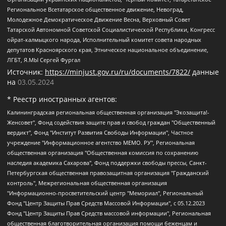
Региональное Всетатарское общественное движение, Невоград,
Молодежное Демократическое Движение Весна, Верховный Совет
Татарской Автономной Советской Социалистической Республики, Конгресс
ойрат-калмыцкого народа, Исполнительный комитет совета народных
депутатов Красноярского края, Этническое национальное объединение,
ЛГБТ, Я.МЫ Сергей Фургал
Источник:
https://minjust.gov.ru/ru/documents/7822/
данные
на
03.05.2024
* Реестр иностранных агентов:
Калининградская региональная общественная организация "Экозащита!-Женсовет", Фонд содействия защите прав и свобод граждан "Общественный вердикт", Фонд "Институт Развития Свободы Информации", Частное учреждение "Информационное агентство МЕМО. РУ", Региональная общественная организация "Общественная комиссия по сохранению наследия академика Сахарова", Фонд поддержки свободы прессы, Санкт-Петербургская общественная правозащитная организация "Гражданский контроль", Межрегиональная общественная организация "Информационно-просветительский центр "Мемориал", Региональный Фонд "Центр Защиты Прав Средств Массовой Информации", с 05.12.2023 Фонд "Центр Защиты Прав Средств массовой информации", Региональная общественная благотворительная организация помощи беженцам и мигрантам "Гражданское содействие", Негосударственное образовательное учреждение дополнительного профессионального образования (повышение квалификации) специалистов "АКАДЕМИЯ ПО ПРАВАМ ЧЕЛОВЕКА", Свердловская региональная общественная организация "Сутяжник", Автономная некоммерческая организация "Центр независимых социологических исследований", Союз общественных объединений "Российский исследовательский центр по правам человека", Региональное общественное учреждение научно-информационный центр "МЕМОРИАЛ", Некоммерческая организация "Фонд защиты гласности", Автономная некоммерческая организация "Институт прав человека", Городская общественная организация "Екатеринбургское общество "МЕМОРИАЛ", Городская общественная организация "Рязанское историко-просветительское и правозащитное общество "Мемориал" (Рязанский Мемориал), Челябинский региональный орган общественной самодеятельности – женское общественное объединение "Женщины Евразии", Челябинский региональный орган общественной самодеятельности "Уральская правозащитная группа", Фонд содействия защите здоровья и социальной справедливости имени Андрея Рылькова, Автономная Некоммерческая Организация "Аналитический Центр Юрия Левады", Автономная некоммерческая организация социальной поддержки населения "Проект Апрель", Региональная общественная организация помощи женщинам и детям, находящимся в кризисной ситуации "Информационно-методический центр "Анна", Фонд содействия развитию массовых коммуникаций и правовому просвещению "Так-так-Так", Фонд содействия устойчивому развитию "Серебряная тайга", Свердловский региональный общественный фонд социальных проектов "Новое время", "Idel.Реалии", Кавказ.Реалии, Крым.Реалии, Телеканал Настоящее Время, Татаро-башкирская служба Радио Свобода (Azatliq Radiosi), Радио Свободная Европа/Радио Свобода (PCE/PC), "Сибирь.Реалии", "Фактограф", Благотворительный фонд помощи осужденным и их семьям, Автономная некоммерческая организация "Институт глобализации и социальных движений", Фонд "В защиту прав заключенных", Частное учреждение "Центр поддержки и содействия развитию средств массовой информации", Пензенский региональный общественный благотворительный фонд "Гражданский союз", "Север.Реалии", Некоммерческая организация Фонд "Правовая инициатива", Общество с ограниченной ответственностью "Радио Свободная Европа/Радио Свобода", Чешское информационное агентство "MEDIUM-ORIENT", Красноярская региональная общественная организация "Мы против СПИДа", Камалягин Денис Николаевич, Маркелов Сергей Евгеньевич, Пономарев Лев Александрович, Савицкая Людмила Алексеевна, Автономная некоммерческая организация "Центр по работе с проблемой насилия "НАСИЛИЮ.НЕТ", Межрегиональный профессиональный союз работников здравоохранения "Альянс врачей", Юридическое лицо, зарегистрированное в Латвийской Республике, SIA "Medusa Project" (регистрационный номер 40103797863, дата регистрации 10.06.2014), Некоммерческая организация "Фонд по борьбе с коррупцией", Автономная некоммерческая организация "Институт права и публичной политики", Баданин Роман Сергеевич, Гликин Максим Александрович, Железнова Мария Михайловна, Лукьянова Юлия Сергеевна, Маетная Елизавета Витальевна, Маняхин Петр Борисович, Чуракова Ольга Владимировна, Ярош Юлия Петровна, Юридическое лицо "The Insider SIA", зарегистрированное в Риге, Латвийская Республика (дата регистрации 26.06.2015), являющееся администратором доменного имени интернет-издания "The Insider SIA", https://theins.ru, Постернак Алексей Евгеньевич, Рубин Михаил Аркадьевич, Анин Роман Александрович, Юридическое лицо Istories fonds, зарегистрированное в Латвийской Республике (регистрационный номер 50008295751, дата регистрации 24.02.2020), Великовский Дмитрий Александрович, Долинина Ирина Николаевна, Мароховская Алеся Алексеевна, Шлейнов Роман Юрьевич, Шмагун Олеся Валентиновна, Общество с ограниченной ответственностью "Альтаир 2021", Общество с ограниченной ответственностью "Вега 2021", Общество с ограниченной ответственностью "Главный редактор 2021", Общество с ограниченной ответственностью "Ромашки монолит", Важенков Артем Валерьевич, Ивановская областная общественная организация "Центр гендерных исследований", Гурман Юрий Альбертович, Медиапроект "ОВД-Инфо", Егоров Владимир Владимирович, Жилинский Владимир Александрович, Общество с ограниченной ответственностью "ЗП", Иванова София Юрьевна, Карезина Инна Павловна, Кильтау Екатерина Викторовна, Петров Алексей Викторович, Пискунов Сергей Евгеньевич, Смирнов Сергей Сергеевич, Тихонов Михаил Сергеевич, Общество с ограниченной ответственностью "ЖУРНАЛИСТ-ИНОСТРАННЫЙ АГЕНТ", Арапова Галина Юрьевна, Вольтская Татьяна Анатольевна, Американская компания "Mason G.E.S. Anonymous Foundation" (США), являющаяся владельцем интернет-издания https://mnews.world/, Компания "Stichting Bellingcat", зарегистрированная в Нидерландах (дата регистрации 11.07.2018), Захаров Андрей Вячеславович, Клепиковская Екатерина Дмитриевна, Общество с ограниченной ответственностью "МЕМО", Перл Роман Александрович, Симонов Евгений Алексеевич, Соловьева Елена Анатольевна, Сотников Даниил Владимирович, Сурначева Елизавета Дмитриевна, Автономная некоммерческая организация по защите прав человека и информированию населения "Якутия – Наше Мнение", Общество с ограниченной ответственностью "Москоу диджитал медиа", с 26.01.2023 Общество с ограниченной ответственностью "Чайка Белые сады", Ветошкина Валерия Валерьевна, Заговора Максим Александрович, Межрегиональное общественное движение "Российская ЛГБТ - сеть", Оленичев Максим Владимирович, Павлов Иван Юрьевич, Скворцова Елена Сергеевна, Общество с ограниченной ответственностью "Как бы инагент", Кочетков Игорь Викторович, Общество с ограниченной ответственностью "Честные выборы", Еланчик Олег Александрович, Общество с ограниченной ответственностью "Нобелевский призыв", Гималова Регина Эмилевна, Григорьев Андрей Валерьевич, Григорьева Алина Александровна, Ассоциация по содействию защите прав призывников, альтернативнослужащих и военнослужащих "Правозащитная группа "Гражданин.Армия.Право", Хисамова Регина Фаритовна, Автономная некоммерческая организация по реализации социально-правовых программ "Лилит", Дальневосточное общественное движение "Маяк", Санкт-Петербургская ЛГБТ-инициативная группа "Выход", Инициативная группа ЛГБТ+ "Реверс", Алексеев Андрей Викторович, Бекбулатова Таисия Львовна, Беляев Иван Михайлович, Владыкина Елена Сергеевна, Гельман Марат Александрович, Никульшина Вероника Юрьевна, Толоконникова Надежда Андреевна, Шендерович Виктор Анатольевич, Общество с ограниченной ответственностью "Данное сообщение", Общество с ограниченной ответственностью Издательский дом "Новая глава", Айнбиндер Александра Александровна, Московский комьюнити-центр для ЛГБТ+инициатив, Благотворительный фонд развития филантропии, Deutsche Welle (Германия, Kurt-Schumacher-Strasse 3, 53113 Bonn), Борзунова Мария Михайловна, Воробьев Виктор Викторович, Голубева Анна Львовна, Константинова Алла Михайловна, Малкова Ирина Владимировна, Мурадов Мурад Абдулгалимович, Осетинская Елизавета Николаевна, Понасенков Евгений Николаевич, Ганапольский Матвей Юрьевич, Киселев Евгений Алексеевич, Борухович Ирина Григорьевна, Дремин Иван Тимофеевич, Дубровский Дмитрий Викторович, Красноярская региональная общественная организация поддержки и развития альтернативных образовательных технологий и межкультурных коммуникаций "ИНТЕРРА", Маяковская Екатерина Алексеевна, Фейгин Марк Захарович, Филимонов Андрей Викторович, Дзугкоева Регина Николаевна, Доброхотов Роман Александрович, Дудь Юрий Александрович, Елкин Сергей Владимирович, Кругликов Кирилл Игоревич, Сабунаева Мария Леонидовна, Семенов Алексей Владимирович, Шаинян Карен Багратович, Шульман Екатерина Михайловна, Асафьев Артур Валерьевич, Вахштайн Виктор Семенович, Венедиктов Алексей Алексеевич, Лушникова Екатерина Евгеньевна, Волков Леонид Михайлович, Невзоров Александр Глебович, Пархоменко Сергей Борисович, Сироткин Ярослав Николаевич, Кара-Мурза Владимир Владимирович, Баранова Наталья Владимировна, Гозман Леонид Яковлевич, Кагарлицкий Борис Юльевич, Климарев Михаил Валерьевич, Милов Владимир Станиславович, Автономная некоммерческая организация Краснодарский центр современного искусства "Типография", Моргенштерн Алишер Тагирович, Соболь Любовь Эдуардовна, Общество с ограниченной ответственностью "ЛИЗА НОРМ", Каспаров Гарри Кимович, Ходорковский Михаил Борисович, Общество с ограниченной ответственностью "Апрельские тезисы", Данилович Ирина Брониславовна, Кашин Олег Владимирович, Петров Николай Владимирович, Пивоваров Алексей Владимирович, Соколов Михаил Владимирович, Цветкова Юлия Владимировна, Чичваркин Евгений Александрович, Комитет против пыток/Команда против пыток, Общество с ограниченной ответственностью "Первый научный", Общество с ограниченной ответственностью "Вертолет и ко", Белоцерковская Вероника Борисовна, Кац Максим Евгеньевич, Лазарева Татьяна Юрьевна, Шаведдинов Руслан Табризович, Яшин Илья Валерьевич, Общество с ограниченной ответственностью "Иноагент ААВ", Алешковский Дмитрий Петрович, Альбац Евгения Марковна, Быков Дмитрий Львович, Галямина Юлия Евгеньевна, Лойко Сергей Леонидович, Мартынов Кирилл Константинович, Медведев Сергей Александрович, Крашенинников Федор Геннадиевич, Гордеева Катерина Вл