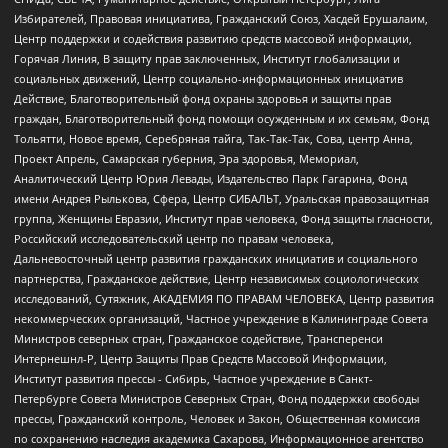
Избирателей, Правовая инициатива, Гражданский Союз, Хасдей Ерушалаим,
Центр поддержки и содействия развитию средств массовой информации,
Горячая Линия, В защиту прав заключенных, Институт глобализации и
социальных движений, Центр социально-информационных инициатив
Действие, Благотворительный фонд охраны здоровья и защиты прав
граждан, Благотворительный фонд помощи осужденным и их семьям, Фонд
Тольятти, Новое время, Серебряная тайга, Так-Так-Так, Сова, центр Анна,
Проект Апрель, Самарская губерния, Эра здоровья, Мемориал,
Аналитический Центр Юрия Левады, Издательство Парк Гагарина, Фонд
имени Андрея Рылькова, Сфера, Центр СИБАЛЬТ, Уральская правозащитная
группа, Женщины Евразии, Институт прав человека, Фонд защиты гласности,
Российский исследовательский центр по правам человека,
Дальневосточный центр развития гражданских инициатив и социального
партнерства, Гражданское действие, Центр независимых социологических
исследований, Сутяжник, АКАДЕМИЯ ПО ПРАВАМ ЧЕЛОВЕКА, Центр развития
некоммерческих организаций, Частное учреждение в Калининграде Совета
Министров северных стран, Гражданское содействие, Трансперенси
Интернешнл-Р, Центр Защиты Прав Средств Массовой Информации,
Институт развития прессы - Сибирь, Частное учреждение в Санкт-
Петербурге Совета Министров Северных Стран, Фонд поддержки свободы
прессы, Гражданский контроль, Человек и Закон, Общественная комиссия
по сохранению наследия академика Сахарова, Информационное агентство