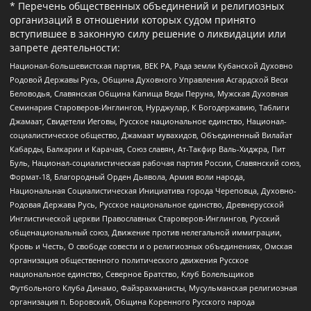
* Перечень общественных объединений и религиозных
организаций в отношении которых судом принято
вступившее в законную силу решение о ликвидации или
запрете деятельности:
Национал-большевистская партия, ВЕК РА, Рада земли Кубанской Духовно
Родовой Державы Русь, Община Духовного Управления Асгардской Веси
Беловодья, Славянская Община Капища Веды Перуна, Мужская Духовная
Семинария Староверов-Инглингов, Нурджулар, К Богодержавию, Таблиги
Джамаат, Свидетели Иеговы, Русское национальное единство, Национал-
социалистическое общество, Джамаат мувахидов, Объединенный Вилайат
Кабарды, Балкарии и Карачая, Союз славян, Ат-Такфир Валь-Хиджра, Пит
Буль, Национал-социалистическая рабочая партия России, Славянский союз,
Формат-18, Благородный Орден Дьявола, Армия воли народа,
Национальная Социалистическая Инициатива города Череповца, Духовно-
Родовая Держава Русь, Русское национальное единство, Древнерусской
Инглистической церкви Православных Староверов-Инглингов, Русский
общенациональный союз, Движение против нелегальной иммиграции,
Кровь и Честь, О свободе совести и о религиозных объединениях, Омская
организация общественного политического движения Русское
национальное единство, Северное Братство, Клуб Болельщиков
Футбольного Клуба Динамо, Файзрахманисты, Мусульманская религиозная
организация п. Боровский, Община Коренного Русского народа