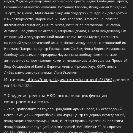
медиа, Федерация анархического черного креста, Радио Свободная Европа,
Германское общество изучения Восточной Европы, Фонд имени Фридриха
Эберта, XZ gGmbH, Мобильная академия поддержки гендерной демократии
и миротворчества, Форум имени Льва Копелева, American Councils for
International Education, Cultural Vistas, Institute of International Education,
Антивоенное движение Антальи, Открытый диалог, Школа международных
отношений и государственной политики им Питера Мунка, Российско-
канадский демократический альянс, Школа международных отношений им
Нормана Патерсона, Центр Гражданских Свобод, Фонд Бориса Немцова за
Свободу, Фонд имени Фридриха Науманна за свободу, Феминистское
антивоенное сопротивление, Комитет независимости Ингушетии, Прометей,
Stop Occupation of Karelia, Вернись живым, Фридом Хаус, СОТА медиа,
Либерально-демократическая Лига Украины
Источник:
https://minjust.gov.ru/ru/documents/7756/
данные
на
13.05.2024
* Сведения реестра НКО, выполняющих функции
иностранного агента:
Лилит, Правозащитная группа Гражданин.Армия.Право, Нижегородский
центр немецкой и европейской культуры, Центр гендерных исследований,
Фонд защиты прав граждан Штаб, Институт права и публичной политики,
Фонд борьбы с коррупцией, Альянс врачей, НАСИЛИЮ.НЕТ, Мы против
СПИДа, СВЕЧА, Гуманитарное действие, Открытый Петербург, Лига