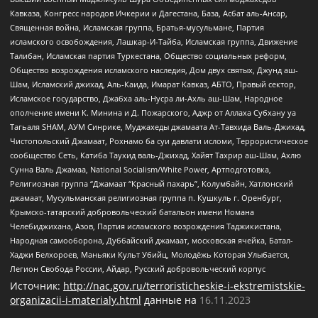
Кавказа, Конгресс народов Ичкерии и Дагестана, База, Асбат аль-Ансар,
Священная война, Исламская группа, Братья-мусульмане, Партия
исламского освобождения, Лашкар-И-Тайба, Исламская группа, Движение
Талибан, Исламская партия Туркестана, Общество социальных реформ,
Общество возрождения исламского наследия, Дом двух святых, Джунд аш-
Шам, Исламский джихад, Аль-Каида, Имарат Кавказ, АБТО, Правый сектор,
Исламское государство, Джабха аль-Нусра ли-Ахль аш-Шам, Народное
ополчение имени К. Минина и Д. Пожарского, Аджр от Аллаха Субхану уа
Тагьаля SHAM, АУМ Синрике, Муджахеды джамаата Ат-Тавхида Валь-Джихад,
Чистопольский Джамаат, Рохнамо ба суи давлати исломи, Террористическое
сообщество Сеть, Катиба Таухид валь-Джихад, Хайят Тахрир аш-Шам, Ахлю
Сунна Валь Джамаа, National Socialism/White Power, Артподготовка,
Религиозная группа “Джамаат “Красный пахарь”, Колумбайн, Хатлонский
джамаат, Мусульманская религиозная группа п. Кушкуль г. Оренбург,
Крымско-татарский добровольческий батальон имени Номана
Челебиджихана, Азов, Партия исламского возрождения Таджикистана,
Народная самооборона, Дуббайский джамаат, московская ячейка, Батал-
Хаджи Белхороев, Маньяки Культ Убийц, Молодёжь Которая Улыбается,
Легион Свобода России, Айдар, Русский добровольческий корпус
Источник:
http://nac.gov.ru/terroristicheskie-i-ekstremistskie-
organizacii-i-materialy.html
данные на
16.11.2023