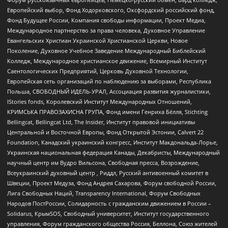
Европейский выбор, Фонд Ходорковского, Оксфордский российский фонд,
Фонд Будущее России, Компания свободы информации, Проект Медиа,
Международное партнерство за права человека, Духовное Управление
Евангельских Христиан Украинской Христианской Церкви, Новое
Поколение, Духовное Учебное Заведение Международный Библейский
Колледж, Международное христианское движение, Всемирный Институт
Саентологических Предприятий, Церковь Духовной Технологии,
Европейская сеть организаций по наблюдению за выборами, Республика
Польша, СВОБОДНЫЙ ИДЕЛЬ-УРАЛ, Ассоциация развития журналистики,
IStories fonds, Королевский Институт Международных Отношений,
КРИМСЬКА ПРАВОЗАХИСНА ГРУПА, Фонд имени Генриха Бёлля, Stichting
Bellingcat, Bellingcat Ltd, The Insider, Институт правовой инициативы
Центральной и Восточной Европы, Фонд Открытой Эстонии, Calvert 22
Foundation, Канадский украинский конгресс, Институт Макдональда-Лорье,
Украинская национальная федерация Канады, Декабристы, Международный
научный центр им Вудро Вильсона, Свободная пресса, Возрождение,
Всеукраинский духовный центр , Риддл, Русский антивоенный комитет в
Швеции, Проект Медуза, Фонд Андрея Сахарова, Форум свободной России,
Лига Свободных Наций, Transparеncy International, Форум Свободных
Народов ПостРоссии, Солидарность с гражданским движением в России –
Solidarus, КрымSOS, Свободный университет, Институт государственного
управления, Форум гражданского общества Россия, Беллона, Союз жителей