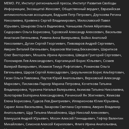
МЕМО. РУ, Институт региональной прессы, Институт Развития Свободы
Информации, Экозащита!-Женсовет, Общественный вердикт, Евразийская
антимонопольная ассоциация, Бедушев Петр Петрович, Дзугкоева Регина
Николаевна, Кривенко Сергей Владимирович, Милославский Павел
Юрьевич, Шнырова Ольга Вадимовна, Чанышева Лилия Айратовна,
Сидорович Ольга Борисовна, Туровский Александр Алексеевич, Васильева
Анастасия Евгеньевна, Ривина Анна Валерьевна, Бойко Анатолий
Николаевич, Дугин Сергей Георгиевич, Пивоваров Андрей Сергеевич,
Аверин Виталий Евгеньевич, Барахоев Магомед Бекханович, Шарипков
Олег Викторович, Мошель Ирина Ароновна, Шведов Григорий Сергеевич,
Пономарев Лев Александрович, Каргалицкий Борис Юльевич, Созаев
Валерий Валерьевич, Исламов Тимур Рифгатович, Романова Ольга
Евгеньевна, Щаров Сергей Алексадрович, Цирульников Борис Альбертович,
Гасан Ольга Павловна, Паутов Юрий Анатольевич, Верховский Александр
Маркович, Пислакова-Паркер Марина Петровна, Кочеткова Татьяна
Владимировна, Чуркина Наталья Валерьевна, Акимова Татьяна Николаевна,
Золотарева Екатерина Александровна, Рачинский Ян Збигневич, Жемкова
Елена Борисовна, Гудков Лев Дмитриевич, Илларионова Юлия Юрьевна,
Саранг Анна Васильевна, Захарова Светлана Сергеевна, Аверин Владимир
Анатольевич, Щур Татьяна Михайловна, Щур Николай Алексеевич,
Блинушов Андрей Юрьевич, Мосин Алексей Геннадьевич, Гефтер Валентин
Михайлович, Симонов Алексей Кириллович, Флиге Ирина Анатольевна,