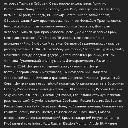
островов Тисима и Хабомаи, Съезд народных депутатов, Гринпис
Интернешнл, Фонд борьбы с коррупцией Инк, Завет церквей TCCN, Агора,
Всемирный фонд природы, BDR Novaja Gazeta-Europe, Алтай проект,
Образовательный дом прав человека Чернигов, Фонд Дом Прав Человека,
Белорусский дом прав человека имени Бориса Звозскова, Дом прав
человека Тбилиси, Дом прав человека Ереван, Дом прав человека Крым,
Центр дикого лосося, TVR Studios, ТВ Дождь, Центр европейских
исследований им Вилфрида Мартенса, Сетевое объединение журналистов
расследователей, АЛЛАТРА, За свободную Россию, Свободная Бурятия, Uralic,
UnKremlin, Международная федерация транспортных рабочих, ИстЧам
Финланд, Гудзоновский институт, Фонд Демократического Развития,
Комитет-2024, Центрально-Европейский университет, Центр
восточноевропейских и международных исследований, Общество
Сторожевой башни, Библии и трактатов Свидетелей Иеговы, Гражданский
Совет, Центр анализа европейской политики, Академическая сеть Восточная
Европа, Российский комитет действия, РЭНД корпорейшн, Русская Америка
за демократию в России, Настоящая Россия, Глобальная сеть журналистов-
расследователей, Служба поддержки, Свободная Россия Берлин, Свободная
Россия Северный Рейн-Вестфалия, Фонд глобальной помощи, Антивоенный
комитет России, Russie-Libertes, La Asocicion de Rusos Libres, Союз за
возвращение Северных территорий, Крымскотатарский Ресурсный Центр,
Глобальный союз IndustriALL, Russian Election Monitor, Article 19, Мнение