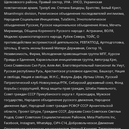
Щелковского района, Правый сектор, УНА - УНСО, Украинская
повстанческая армия, Тризуб им. Степана Бандеры, Братство, Белый Крест,
Misanthropic division, Религиозное объединение последователей инглиизма,
Народная Социальная Инициатива, TulaSkins, Этнополитическое
объединение Русские, Русское национальное объединение Атака, Мечеть
Мирмамеда, Община Коренного Русского народа г. Астрахани, ВОЛЯ,
Меджлис крымскотатарского народа, Рубеж Севера, ТОЙС, О
противодействии экстремистской деятельности, РЕВТАТПОД, Артподготовка,
Штольц, В честь иконы Божией Матери Державная, Сектор 16,
Независимость, Фирма, Молодежная правозащитная группа МПГ, Курсом
Правды и Единения, Каракольская инициативная группа, Автоград Крю,
Союз Славянских Сил Руси, Алля-Аят, Благотворительный пансионат Ак Умут,
Русская республика Русь, Арестантское уголовное единство, Башкорт, Нация
и свобода, Нация и свобода, W.H.С., Фалунь Дафа, Иртыш Ultras, Русский
Патриотический клуб-Новокузнецк/РПК, Сибирский державный союз, Фонд
борьбы с коррупцией, Фонд защиты прав граждан, Штабы Навального,
Совет граждан СССР Прикубанского округа г. Краснодара, Мужское
государство, Народное объединение русского движения, Народное
движение Адат, Народный совет граждан РСФСР СССР Архангельской
области, Проект Штурм, Граждане СССР, Держава Союз Советских Светлых
Родов, Совет Советских Социалистических Районов, Meta Platforms Inc,
Facebook, Instagram, WhatsApp, СИЧ-С14, Добровольческое Движение
Организации украинских националистов, Черный Комитет, Татарстанское