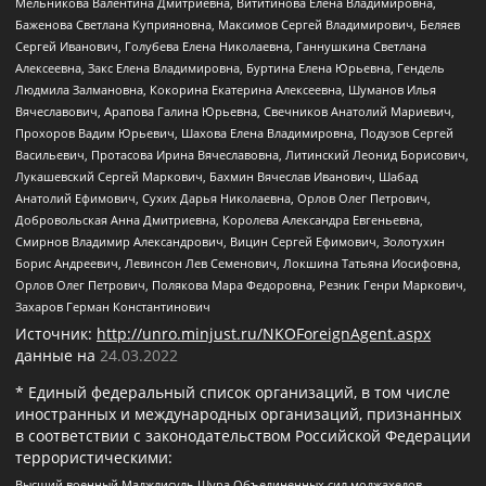
Мельникова Валентина Дмитриевна, Вититинова Елена Владимировна,
Баженова Светлана Куприяновна, Максимов Сергей Владимирович, Беляев
Сергей Иванович, Голубева Елена Николаевна, Ганнушкина Светлана
Алексеевна, Закс Елена Владимировна, Буртина Елена Юрьевна, Гендель
Людмила Залмановна, Кокорина Екатерина Алексеевна, Шуманов Илья
Вячеславович, Арапова Галина Юрьевна, Свечников Анатолий Мариевич,
Прохоров Вадим Юрьевич, Шахова Елена Владимировна, Подузов Сергей
Васильевич, Протасова Ирина Вячеславовна, Литинский Леонид Борисович,
Лукашевский Сергей Маркович, Бахмин Вячеслав Иванович, Шабад
Анатолий Ефимович, Сухих Дарья Николаевна, Орлов Олег Петрович,
Добровольская Анна Дмитриевна, Королева Александра Евгеньевна,
Смирнов Владимир Александрович, Вицин Сергей Ефимович, Золотухин
Борис Андреевич, Левинсон Лев Семенович, Локшина Татьяна Иосифовна,
Орлов Олег Петрович, Полякова Мара Федоровна, Резник Генри Маркович,
Захаров Герман Константинович
Источник:
http://unro.minjust.ru/NKOForeignAgent.aspx
данные на
24.03.2022
* Единый федеральный список организаций, в том числе
иностранных и международных организаций, признанных
в соответствии с законодательством Российской Федерации
террористическими:
Высший военный Маджлисуль Шура Объединенных сил моджахедов