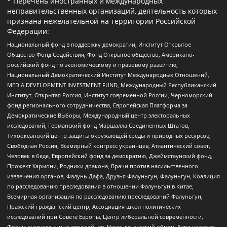
* Перечень иностранных и международных
неправительственных организаций, деятельность которых
признана нежелательной на территории Российской
Федерации:
Национальный фонд в поддержку демократии, Институт Открытое
Общество Фонд Содействия, Фонд Открытое общество, Американо-
российский фонд по экономическому и правовому развитию,
Национальный Демократический Институт Международных Отношений,
MEDIA DEVELOPMENT INVESTMENT FUND, Международный Республиканский
Институт, Открытая Россия, Институт современной России, Черноморский
фонд регионального сотрудничества, Европейская Платформа за
Демократические Выборы, Международный центр электоральных
исследований, Германский фонд Маршалла Соединенных Штатов,
Тихоокеанский центр защиты окружающей среды и природных ресурсов,
Свободная Россия, Всемирный конгресс украинцев, Атлантический совет,
Человек в беде, Европейский фонд за демократию, Джеймстаунский фонд,
Прожект Хармони, Родники дракона, Врачи против насильственного
извлечения органов, Фалунь Дафа, Друзья Фалуньгун, Фалуньгун, Коалиция
по расследованию преследования в отношении Фалуньгун в Китае,
Всемирная организация по расследованию преследований Фалуньгун,
Пражский гражданский центр, Ассоциация школ политических
исследований при Совете Европы, Центр либеральной современности,
Форум русскоязычных европейцев, Немецко-русский обмен, Бард колледж,