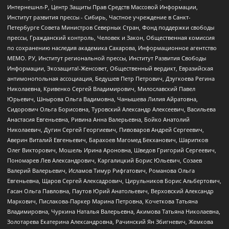
Интернешнл-Р, Центр Защиты Прав Средств Массовой Информации,
Институт развития прессы - Сибирь, Частное учреждение в Санкт-
Петербурге Совета Министров Северных Стран, Фонд поддержки свободы
прессы, Гражданский контроль, Человек и Закон, Общественная комиссия
по сохранению наследия академика Сахарова, Информационное агентство
МЕМО. РУ, Институт региональной прессы, Институт Развития Свободы
Информации, Экозащита!-Женсовет, Общественный вердикт, Евразийская
антимонопольная ассоциация, Бедушев Петр Петрович, Дзугкоева Регина
Николаевна, Кривенко Сергей Владимирович, Милославский Павел
Юрьевич, Шнырова Ольга Вадимовна, Чанышева Лилия Айратовна,
Сидорович Ольга Борисовна, Туровский Александр Алексеевич, Васильева
Анастасия Евгеньевна, Ривина Анна Валерьевна, Бойко Анатолий
Николаевич, Дугин Сергей Георгиевич, Пивоваров Андрей Сергеевич,
Аверин Виталий Евгеньевич, Барахоев Магомед Бекханович, Шарипков
Олег Викторович, Мошель Ирина Ароновна, Шведов Григорий Сергеевич,
Пономарев Лев Александрович, Каргалицкий Борис Юльевич, Созаев
Валерий Валерьевич, Исламов Тимур Рифгатович, Романова Ольга
Евгеньевна, Щаров Сергей Алексадрович, Цирульников Борис Альбертович,
Гасан Ольга Павловна, Паутов Юрий Анатольевич, Верховский Александр
Маркович, Пислакова-Паркер Марина Петровна, Кочеткова Татьяна
Владимировна, Чуркина Наталья Валерьевна, Акимова Татьяна Николаевна,
Золотарева Екатерина Александровна, Рачинский Ян Збигневич, Жемкова