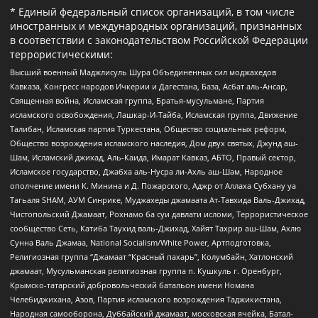
* Единый федеральный список организаций, в том числе
иностранных и международных организаций, признанных
в соответствии с законодательством Российской Федерации
террористическими:
Высший военный Маджлисуль Шура Объединенных сил моджахедов
Кавказа, Конгресс народов Ичкерии и Дагестана, База, Асбат аль-Ансар,
Священная война, Исламская группа, Братья-мусульмане, Партия
исламского освобождения, Лашкар-И-Тайба, Исламская группа, Движение
Талибан, Исламская партия Туркестана, Общество социальных реформ,
Общество возрождения исламского наследия, Дом двух святых, Джунд аш-
Шам, Исламский джихад, Аль-Каида, Имарат Кавказ, АБТО, Правый сектор,
Исламское государство, Джабха аль-Нусра ли-Ахль аш-Шам, Народное
ополчение имени К. Минина и Д. Пожарского, Аджр от Аллаха Субхану уа
Тагьаля SHAM, АУМ Синрике, Муджахеды джамаата Ат-Тавхида Валь-Джихад,
Чистопольский Джамаат, Рохнамо ба суи давлати исломи, Террористическое
сообщество Сеть, Катиба Таухид валь-Джихад, Хайят Тахрир аш-Шам, Ахлю
Сунна Валь Джамаа, National Socialism/White Power, Артподготовка,
Религиозная группа “Джамаат “Красный пахарь”, Колумбайн, Хатлонский
джамаат, Мусульманская религиозная группа п. Кушкуль г. Оренбург,
Крымско-татарский добровольческий батальон имени Номана
Челебиджихана, Азов, Партия исламского возрождения Таджикистана,
Народная самооборона, Дуббайский джамаат, московская ячейка, Батал-