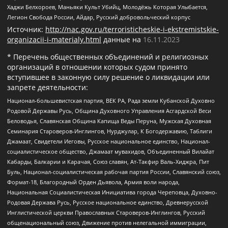
Хаджи Белхороев, Маньяки Культ Убийц, Молодёжь Которая Улыбается,
Легион Свобода России, Айдар, Русский добровольческий корпус
Источник:
http://nac.gov.ru/terroristicheskie-i-ekstremistskie-
organizacii-i-materialy.html
данные на
16.11.2023
* Перечень общественных объединений и религиозных
организаций в отношении которых судом принято
вступившее в законную силу решение о ликвидации или
запрете деятельности:
Национал-большевистская партия, ВЕК РА, Рада земли Кубанской Духовно
Родовой Державы Русь, Община Духовного Управления Асгардской Веси
Беловодья, Славянская Община Капища Веды Перуна, Мужская Духовная
Семинария Староверов-Инглингов, Нурджулар, К Богодержавию, Таблиги
Джамаат, Свидетели Иеговы, Русское национальное единство, Национал-
социалистическое общество, Джамаат мувахидов, Объединенный Вилайат
Кабарды, Балкарии и Карачая, Союз славян, Ат-Такфир Валь-Хиджра, Пит
Буль, Национал-социалистическая рабочая партия России, Славянский союз,
Формат-18, Благородный Орден Дьявола, Армия воли народа,
Национальная Социалистическая Инициатива города Череповца, Духовно-
Родовая Держава Русь, Русское национальное единство, Древнерусской
Инглистической церкви Православных Староверов-Инглингов, Русский
общенациональный союз, Движение против нелегальной иммиграции,