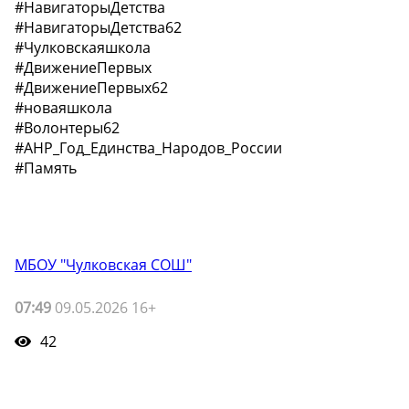
#НавигаторыДетства
#НавигаторыДетства62
#Чулковскаяшкола
#ДвижениеПервых
#ДвижениеПервых62
#новаяшкола
#Волонтеры62
#АНР_Год_Единства_Народов_России
#Память
МБОУ "Чулковская СОШ"
07:49
09.05.2026 16+
42