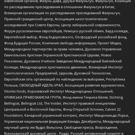
извлечения органов, Фалунь Дафа, Друзья Фалуньгун, Фалуньгун, Коалиция
по расследованию преследования в отношении Фалуньгун в Китае,
Всемирная организация по расследованию преследований Фалуньгун,
Пражский гражданский центр, Ассоциация школ политических
исследований при Совете Европы, Центр либеральной современности,
Форум русскоязычных европейцев, Немецко-русский обмен, Бард колледж,
Европейский выбор, Фонд Ходорковского, Оксфордский российский фонд,
Фонд Будущее России, Компания свободы информации, Проект Медиа,
Международное партнерство за права человека, Духовное Управление
Евангельских Христиан Украинской Христианской Церкви, Новое
Поколение, Духовное Учебное Заведение Международный Библейский
Колледж, Международное христианское движение, Всемирный Институт
Саентологических Предприятий, Церковь Духовной Технологии,
Европейская сеть организаций по наблюдению за выборами, Республика
Польша, СВОБОДНЫЙ ИДЕЛЬ-УРАЛ, Ассоциация развития журналистики,
IStories fonds, Королевский Институт Международных Отношений,
КРИМСЬКА ПРАВОЗАХИСНА ГРУПА, Фонд имени Генриха Бёлля, Stichting
Bellingcat, Bellingcat Ltd, The Insider, Институт правовой инициативы
Центральной и Восточной Европы, Фонд Открытой Эстонии, Calvert 22
Foundation, Канадский украинский конгресс, Институт Макдональда-Лорье,
Украинская национальная федерация Канады, Декабристы, Международный
научный центр им Вудро Вильсона, Свободная пресса, Возрождение,
Всеукраинский духовный центр , Риддл, Русский антивоенный комитет в