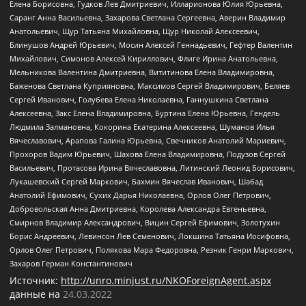
Елена Борисовна, Гудков Лев Дмитриевич, Илларионова Юлия Юрьевна,
Саранг Анна Васильевна, Захарова Светлана Сергеевна, Аверин Владимир
Анатольевич, Щур Татьяна Михайловна, Щур Николай Алексеевич,
Блинушов Андрей Юрьевич, Мосин Алексей Геннадьевич, Гефтер Валентин
Михайлович, Симонов Алексей Кириллович, Флиге Ирина Анатольевна,
Мельникова Валентина Дмитриевна, Вититинова Елена Владимировна,
Баженова Светлана Куприяновна, Максимов Сергей Владимирович, Беляев
Сергей Иванович, Голубева Елена Николаевна, Ганнушкина Светлана
Алексеевна, Закс Елена Владимировна, Буртина Елена Юрьевна, Гендель
Людмила Залмановна, Кокорина Екатерина Алексеевна, Шуманов Илья
Вячеславович, Арапова Галина Юрьевна, Свечников Анатолий Мариевич,
Прохоров Вадим Юрьевич, Шахова Елена Владимировна, Подузов Сергей
Васильевич, Протасова Ирина Вячеславовна, Литинский Леонид Борисович,
Лукашевский Сергей Маркович, Бахмин Вячеслав Иванович, Шабад
Анатолий Ефимович, Сухих Дарья Николаевна, Орлов Олег Петрович,
Добровольская Анна Дмитриевна, Королева Александра Евгеньевна,
Смирнов Владимир Александрович, Вицин Сергей Ефимович, Золотухин
Борис Андреевич, Левинсон Лев Семенович, Локшина Татьяна Иосифовна,
Орлов Олег Петрович, Полякова Мара Федоровна, Резник Генри Маркович,
Захаров Герман Константинович
Источник:
http://unro.minjust.ru/NKOForeignAgent.aspx
данные на
24.03.2022