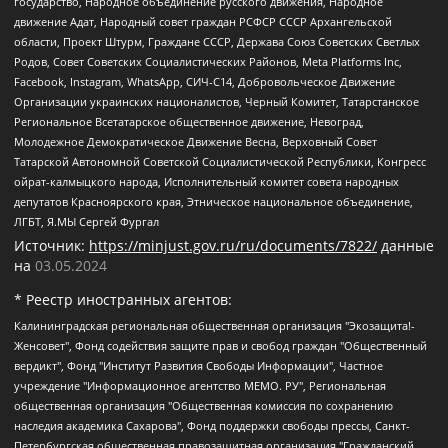
государство, Народное объединение русского движения, Народное
движение Адат, Народный совет граждан РСФСР СССР Архангельской
области, Проект Штурм, Граждане СССР, Держава Союз Советских Светлых
Родов, Совет Советских Социалистических Районов, Meta Platforms Inc,
Facebook, Instagram, WhatsApp, СИЧ-С14, Добровольческое Движение
Организации украинских националистов, Черный Комитет, Татарстанское
Региональное Всетатарское общественное движение, Невоград,
Молодежное Демократическое Движение Весна, Верховный Совет
Татарской Автономной Советской Социалистической Республики, Конгресс
ойрат-калмыцкого народа, Исполнительный комитет совета народных
депутатов Красноярского края, Этническое национальное объединение,
ЛГБТ, Я.МЫ Сергей Фургал
Источник:
https://minjust.gov.ru/ru/documents/7822/
данные
на
03.05.2024
* Реестр иностранных агентов:
Калининградская региональная общественная организация "Экозащита!-Женсовет", Фонд содействия защите прав и свобод граждан "Общественный вердикт", Фонд "Институт Развития Свободы Информации", Частное учреждение "Информационное агентство МЕМО. РУ", Региональная общественная организация "Общественная комиссия по сохранению наследия академика Сахарова", Фонд поддержки свободы прессы, Санкт-Петербургская общественная правозащитная организация "Гражданский контроль", Межрегиональная общественная организация "Информационно-просветительский центр "Мемориал", Региональный Фонд "Центр Защиты Прав Средств Массовой Информации", с 05.12.2023 Фонд "Центр Защиты Прав Средств массовой информации", Региональная общественная благотворительная организация помощи беженцам и мигрантам "Гражданское содействие", Негосударственное образовательное учреждение дополнительного профессионального образования (повышение квалификации) специалистов "АКАДЕМИЯ ПО ПРАВАМ ЧЕЛОВЕКА", Свердловская региональная общественная организация "Сутяжник", Автономная некоммерческая организация "Центр независимых социологических исследований", Союз общественных объединений "Российский исследовательский центр по правам человека", Региональное общественное учреждение научно-информационный центр "МЕМОРИАЛ", Некоммерческая организация "Фонд защиты гласности", Автономная некоммерческая организация "Институт прав человека", Городская общественная организация "Екатеринбургское общество "МЕМОРИАЛ", Городская общественная организация "Рязанское историко-просветительское и правозащитное общество "Мемориал" (Рязанский Мемориал), Челябинский региональный орган общественной самодеятельности – женское общественное объединение "Женщины Евразии", Челябинский региональный орган общественной самодеятельности "Уральская правозащитная группа", Фонд содействия защите здоровья и социальной справедливости имени Андрея Рылькова, Автономная Некоммерческая Организация "Аналитический Центр Юрия Левады", Автономная некоммерческая организация социальной поддержки населения "Проект Апрель", Региональная общественная организация помощи женщинам и детям, находящимся в кризисной ситуации "Информационно-методический центр "Анна", Фонд содействия развитию массовых коммуникаций и правовому просвещению "Так-так-Так", Фонд содействия устойчивому развитию "Серебряная тайга", Свердловский региональный общественный фонд социальных проектов "Новое время", "Idel.Реалии", Кавказ.Реалии, Крым.Реалии, Телеканал Настоящее Время, Татаро-башкирская служба Радио Свобода (Azatliq Radiosi), Радио Свободная Европа/Радио Свобода (PCE/PC), "Сибирь.Реалии", "Фактограф", Благотворительный фонд помощи осужденным и их семьям, Автономная некоммерческая организация "Институт глобализации и социальных движений", Фонд "В защиту прав заключенных", Частное учреждение "Центр поддержки и содействия развитию средств массовой информации", Пензенский региональный общественный благотворительный фонд "Гражданский союз", "Север.Реалии", Некоммерческая организация Фонд "Правовая инициатива", Общество с ограниченной ответственностью "Радио Свободная Европа/Радио Свобода", Чешское информационное агентство "MEDIUM-ORIENT", Красноярская региональная общественная организация "Мы против СПИДа", Камалягин Денис Николаевич, Маркелов Сергей Евгеньевич, Пономарев Лев Александрович, Савицкая Людмила Алексеевна, Автономная некоммерческая организация "Центр по работе с проблемой насилия "НАСИЛИЮ.НЕТ", Межрегиональный профессиональный союз работников здравоохранения "Альянс врачей", Юридическое лицо, зарегистрированное в Латвийской Республике, SIA "Medusa Project" (регистрационный номер 40103797863, дата регистрации 10.06.2014), Некоммерческая организация "Фонд по борьбе с коррупцией", Автономная некоммерческая организация "Институт права и публичной политики", Баданин Роман Сергеевич, Гликин Максим Александрович, Железнова Мария Михайловна, Лукьянова Юлия Сергеевна, Маетная Елизавета Витальевна, Маняхин Петр Борисович, Чуракова Ольга Владимировна, Ярош Юлия Петровна, Юридическое лицо "The Insider SIA", зарегистрированное в Риге, Латвийская Республика (дата регистрации 26.06.2015), являющееся администратором доменного имени интернет-издания "The Insider SIA", https://theins.ru, Постернак Алексей Евгеньевич, Рубин Михаил Аркадьевич, Анин Роман Александрович, Юридическое лицо Istories fonds, зарегистрированное в Латвийской Республике (регистрационный номер 50008295751, дата регистрации 24.02.2020), Великовский Дмитрий Александрович, Долинина Ирина Николаевна, Мароховская Алеся Алексеевна, Шлейнов Роман Юрьевич, Шмагун Олеся Валентиновна, Общество с ограниченной ответственностью "Альтаир 2021", Общество с ограниченной ответственностью "Вега 2021", Общество с ограниченной ответственностью "Главный редактор 2021", Общество с ограниченной ответственностью "Ромашки монолит", Важенков Артем Валерьевич, Ивановская областная общественная организация "Центр гендерных исследований", Гурман Юрий Альбертович, Медиапроект "ОВД-Инфо", Егоров Владимир Владимирович, Жилинский Владимир Александрович, Общество с ограниченной ответственностью "ЗП", Иванова София Юрьевна, Карезина Инна Павловна, Кильтау Екатерина Викторовна, Петров Алексей Викторович, Пискунов Сергей Евгеньевич, Смирнов Сергей Сергеевич, Тихонов Михаил Сергеевич, Общество с ограниченной ответственностью "ЖУРНАЛИСТ-ИНОСТРАННЫЙ АГЕНТ", Арапова Галина Юрьевна, Вольтская Татьяна Анатольевна, Американская компания "Mason G.E.S. Anonymous Foundation" (США), являющаяся владельцем интернет-издания https://mnews.world/, Компания "Stichting Bellingcat", зарегистрированная в Нидерландах (дата регистрации 11.07.2018), Захаров Андрей Вячеславович, Клепиковская Екатерина Дмитриевна, Общество с ограниченной ответственностью "МЕМО", Перл Роман Александрович, Симонов Евгений Алексеевич, Соловьева Елена Анатольевна, Сотников Даниил Владимирович, Сурначева Елизавета Дмитриевна, Автономная некоммерческая организация по защите прав человека и информированию населения "Якутия – Наше Мнение", Общество с ограниченной ответственностью "Москоу диджитал медиа", с 26.01.2023 Общество с ограниченной ответственностью "Чайка Белые сады", Ветошкина Валерия Валерьевна, Заговора Максим Александрович, Межрегиональное общественное движение "Российская ЛГБТ - сеть", Оленичев Максим Владимирович, Павлов Иван Юрьевич, Скворцова Елена Сергеевна, Общество с ограниченной ответственностью "Как бы инагент", Кочетков Игорь Викторович, Общество с ограниченной ответственностью "Честные выборы", Еланчик Олег Александрович, Общество с ограниченной ответственностью "Нобелевский призыв", Гималова Регина Эмилевна, Григорьев Андрей Валерьевич, Григорьева Алина Александровна, Ассоциация по содействию защите прав призывников, альтернативнослужащих и военнослужащих "Правозащитная группа "Гражданин.Армия.Право", Хисамова Регина Фаритовна, Автономная некоммерческая организация по реализации социально-правовых программ "Лилит", Дальневосточное общественное движение "Маяк", Санкт-Петербургская ЛГБТ-инициативная группа "Выход", Инициативная группа ЛГБТ+ "Реверс", Алексеев Андрей Викторович, Бекбулатова Таисия Львовна, Беляев Иван Михайлович, Владыкина Елена Сергеевна, Гельман Марат Александрович, Никульшина Вероника Юрьевна, Толоконникова Надежда Андреевна, Шендерович Виктор Анатольевич, Общество с ограниченной ответственностью "Данное сообщение", Общество с ограниченной ответственностью Издательский дом "Новая глава", Айнбиндер Александра Александровна, Московский комьюнити-центр для ЛГБТ+инициатив, Благотворительный фонд развития филантропии, Deutsche Welle (Германия, Kurt-Schumacher-Strasse 3, 53113 Bonn), Борзунова Мария Михайловна, Воробьев Виктор Викторович, Голубева Анна Львовна, Константинова Алла Михайловна, Малкова Ирина Владимировна, Мурадов Мурад Абдулгалимович, Осетинская Елизавета Николаевна, Понасенков Евгений Николаевич, Ганапольский Матвей Юрьевич, Киселев Евгений Алексеевич, Борухович Ирина Григорьевна, Дремин Иван Тимофеевич, Дубровский Дмитрий Викторович, Красноярская региональная общественная организация поддержки и развития альтернативных образовательных технологий и межкультурных коммуникаций "ИНТЕРРА", Маяковская Екатерина Алексеевна, Фейгин Марк Захарович, Филимонов Андрей Викторович, Дзугкоева Регина Николаевна, Доброхотов Роман Александрович, Дудь Юрий Александрович, Елкин Сергей Владимирович, Кругликов Кирилл Игоревич, Сабунаева Мария Леонидовна, Семенов Алексей Владимирович, Шаинян Карен Багратович, Шульман Екатерина Михайловна, Асафьев Артур Валерьевич, Вахштайн Виктор Семенович, Венедиктов Алексей Алексеевич, Лушникова Екатерина Евгеньевна, Волков Леонид Михайлович, Невзоров Александр Глебович, Пархоменко Сергей Борисович, Сироткин Ярослав Николаевич, Кара-Мурза Владимир Владимирович, Баранова Наталья Владимировна, Гозман Леонид Яковлевич, Кагарлицкий Борис Юльевич, Климарев Михаил Валерьевич, Милов Владимир Станиславович, Автономная некоммерческая организация Краснодарский центр современного искусства "Типография", Моргенштерн Алишер Тагирович, Соболь Любовь Эдуардовна, Общество с ограниченной ответственностью "ЛИЗА НОРМ", Каспаров Гарри Кимович, Ходорковский Михаил Борисович, Общество с ограниченной ответственностью "Апрельские тезисы", Данилович Ирина Брониславовна, Кашин Олег Владимирович, Петров Николай Владимирович, Пивоваров Алексей Владимирович, Соколов Михаил Владимирович, Цветкова Юлия Владимировна, Чичваркин Евгений Александрович, Комитет против пыток/Команда против пыток, Общество с ограниченной ответственностью "Первый научный", Общество с ограниченной ответственностью "Вертолет и ко", Белоцерковская Вероника Борисовна, Кац Максим Евгеньевич, Лазарева Татьяна Юрьевна, Шаведдинов Руслан Табризович, Яшин Илья Валерьевич, Общество с ограниченной ответственностью "Иноагент ААВ", Алешковский Дмитрий Петрович, Альбац Евгения Марковна, Быков Дмитрий Львович, Галямина Юлия Евгеньевна, Лойко Сергей Леонидович, Мартынов Кирилл Константинович, Медведев Сергей Александрович, Крашенинников Федор Геннадиевич, Гордеева Катерина Вл