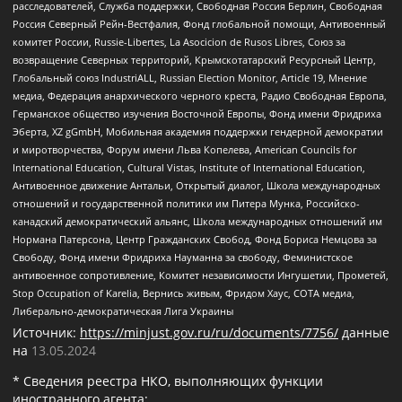
расследователей, Служба поддержки, Свободная Россия Берлин, Свободная
Россия Северный Рейн-Вестфалия, Фонд глобальной помощи, Антивоенный
комитет России, Russie-Libertes, La Asocicion de Rusos Libres, Союз за
возвращение Северных территорий, Крымскотатарский Ресурсный Центр,
Глобальный союз IndustriALL, Russian Election Monitor, Article 19, Мнение
медиа, Федерация анархического черного креста, Радио Свободная Европа,
Германское общество изучения Восточной Европы, Фонд имени Фридриха
Эберта, XZ gGmbH, Мобильная академия поддержки гендерной демократии
и миротворчества, Форум имени Льва Копелева, American Councils for
International Education, Cultural Vistas, Institute of International Education,
Антивоенное движение Антальи, Открытый диалог, Школа международных
отношений и государственной политики им Питера Мунка, Российско-
канадский демократический альянс, Школа международных отношений им
Нормана Патерсона, Центр Гражданских Свобод, Фонд Бориса Немцова за
Свободу, Фонд имени Фридриха Науманна за свободу, Феминистское
антивоенное сопротивление, Комитет независимости Ингушетии, Прометей,
Stop Occupation of Karelia, Вернись живым, Фридом Хаус, СОТА медиа,
Либерально-демократическая Лига Украины
Источник:
https://minjust.gov.ru/ru/documents/7756/
данные
на
13.05.2024
* Сведения реестра НКО, выполняющих функции
иностранного агента: