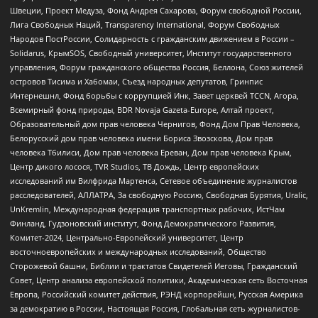
Швеции, Проект Медуза, Фонд Андрея Сахарова, Форум свободной России,
Лига Свободных Наций, Transparеncy International, Форум Свободных
Народов ПостРоссии, Солидарность с гражданским движением в России –
Solidarus, КрымSOS, Свободный университет, Институт государственного
управления, Форум гражданского общества Россия, Беллона, Союз жителей
островов Тисима и Хабомаи, Съезд народных депутатов, Гринпис
Интернешнл, Фонд борьбы с коррупцией Инк, Завет церквей TCCN, Агора,
Всемирный фонд природы, BDR Novaja Gazeta-Europe, Алтай проект,
Образовательный дом прав человека Чернигов, Фонд Дом Прав Человека,
Белорусский дом прав человека имени Бориса Звозскова, Дом прав
человека Тбилиси, Дом прав человека Ереван, Дом прав человека Крым,
Центр дикого лосося, TVR Studios, ТВ Дождь, Центр европейских
исследований им Вилфрида Мартенса, Сетевое объединение журналистов
расследователей, АЛЛАТРА, За свободную Россию, Свободная Бурятия, Uralic,
UnKremlin, Международная федерация транспортных рабочих, ИстЧам
Финланд, Гудзоновский институт, Фонд Демократического Развития,
Комитет-2024, Центрально-Европейский университет, Центр
восточноевропейских и международных исследований, Общество
Сторожевой башни, Библии и трактатов Свидетелей Иеговы, Гражданский
Совет, Центр анализа европейской политики, Академическая сеть Восточная
Европа, Российский комитет действия, РЭНД корпорейшн, Русская Америка
за демократию в России, Настоящая Россия, Глобальная сеть журналистов-