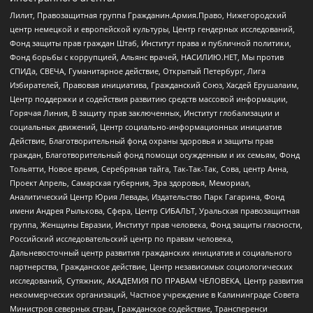
Лилит, Правозащитная группа Гражданин.Армия.Право, Нижегородский
центр немецкой и европейской культуры, Центр гендерных исследований,
Фонд защиты прав граждан Штаб, Институт права и публичной политики,
Фонд борьбы с коррупцией, Альянс врачей, НАСИЛИЮ.НЕТ, Мы против
СПИДа, СВЕЧА, Гуманитарное действие, Открытый Петербург, Лига
Избирателей, Правовая инициатива, Гражданский Союз, Хасдей Ерушалаим,
Центр поддержки и содействия развитию средств массовой информации,
Горячая Линия, В защиту прав заключенных, Институт глобализации и
социальных движений, Центр социально-информационных инициатив
Действие, Благотворительный фонд охраны здоровья и защиты прав
граждан, Благотворительный фонд помощи осужденным и их семьям, Фонд
Тольятти, Новое время, Серебряная тайга, Так-Так-Так, Сова, центр Анна,
Проект Апрель, Самарская губерния, Эра здоровья, Мемориал,
Аналитический Центр Юрия Левады, Издательство Парк Гагарина, Фонд
имени Андрея Рылькова, Сфера, Центр СИБАЛЬТ, Уральская правозащитная
группа, Женщины Евразии, Институт прав человека, Фонд защиты гласности,
Российский исследовательский центр по правам человека,
Дальневосточный центр развития гражданских инициатив и социального
партнерства, Гражданское действие, Центр независимых социологических
исследований, Сутяжник, АКАДЕМИЯ ПО ПРАВАМ ЧЕЛОВЕКА, Центр развития
некоммерческих организаций, Частное учреждение в Калининграде Совета
Министров северных стран, Гражданское содействие, Трансперенси