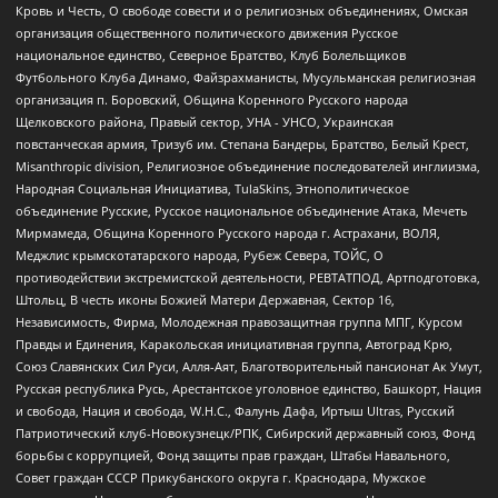
Кровь и Честь, О свободе совести и о религиозных объединениях, Омская
организация общественного политического движения Русское
национальное единство, Северное Братство, Клуб Болельщиков
Футбольного Клуба Динамо, Файзрахманисты, Мусульманская религиозная
организация п. Боровский, Община Коренного Русского народа
Щелковского района, Правый сектор, УНА - УНСО, Украинская
повстанческая армия, Тризуб им. Степана Бандеры, Братство, Белый Крест,
Misanthropic division, Религиозное объединение последователей инглиизма,
Народная Социальная Инициатива, TulaSkins, Этнополитическое
объединение Русские, Русское национальное объединение Атака, Мечеть
Мирмамеда, Община Коренного Русского народа г. Астрахани, ВОЛЯ,
Меджлис крымскотатарского народа, Рубеж Севера, ТОЙС, О
противодействии экстремистской деятельности, РЕВТАТПОД, Артподготовка,
Штольц, В честь иконы Божией Матери Державная, Сектор 16,
Независимость, Фирма, Молодежная правозащитная группа МПГ, Курсом
Правды и Единения, Каракольская инициативная группа, Автоград Крю,
Союз Славянских Сил Руси, Алля-Аят, Благотворительный пансионат Ак Умут,
Русская республика Русь, Арестантское уголовное единство, Башкорт, Нация
и свобода, Нация и свобода, W.H.С., Фалунь Дафа, Иртыш Ultras, Русский
Патриотический клуб-Новокузнецк/РПК, Сибирский державный союз, Фонд
борьбы с коррупцией, Фонд защиты прав граждан, Штабы Навального,
Совет граждан СССР Прикубанского округа г. Краснодара, Мужское