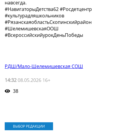
навсегда.
#НавигаторыДетства62 #Росдетцентр
#культурадляшкольников
#РязанскаяобластьСкопинскийрайон
#ШелемишевскаяООШ
#ВсероссийскийурокДеньПобеды
РДШ/Мало-Шелемишевская СОШ
14:32
08.05.2026 16+
38
ВЫБОР РЕДАКЦИИ