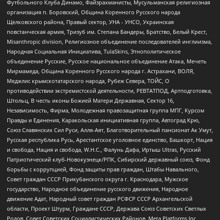
Футбольного Клуба Динамо, Файзрахманисты, Мусульманская религиозная
организация п. Боровский, Община Коренного Русского народа
Щелковского района, Правый сектор, УНА - УНСО, Украинская
повстанческая армия, Тризуб им. Степана Бандеры, Братство, Белый Крест,
Misanthropic division, Религиозное объединение последователей инглиизма,
Народная Социальная Инициатива, TulaSkins, Этнополитическое
объединение Русские, Русское национальное объединение Атака, Мечеть
Мирмамеда, Община Коренного Русского народа г. Астрахани, ВОЛЯ,
Меджлис крымскотатарского народа, Рубеж Севера, ТОЙС, О
противодействии экстремистской деятельности, РЕВТАТПОД, Артподготовка,
Штольц, В честь иконы Божией Матери Державная, Сектор 16,
Независимость, Фирма, Молодежная правозащитная группа МПГ, Курсом
Правды и Единения, Каракольская инициативная группа, Автоград Крю,
Союз Славянских Сил Руси, Алля-Аят, Благотворительный пансионат Ак Умут,
Русская республика Русь, Арестантское уголовное единство, Башкорт, Нация
и свобода, Нация и свобода, W.H.С., Фалунь Дафа, Иртыш Ultras, Русский
Патриотический клуб-Новокузнецк/РПК, Сибирский державный союз, Фонд
борьбы с коррупцией, Фонд защиты прав граждан, Штабы Навального,
Совет граждан СССР Прикубанского округа г. Краснодара, Мужское
государство, Народное объединение русского движения, Народное
движение Адат, Народный совет граждан РСФСР СССР Архангельской
области, Проект Штурм, Граждане СССР, Держава Союз Советских Светлых
Родов, Совет Советских Социалистических Районов, Meta Platforms Inc,