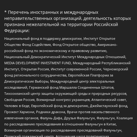
* Перечень иностранных и международных
неправительственных организаций, деятельность которых
признана нежелательной на территории Российской
Федерации:
Национальный фонд в поддержку демократии, Институт Открытое
Общество Фонд Содействия, Фонд Открытое общество, Американо-
российский фонд по экономическому и правовому развитию,
Национальный Демократический Институт Международных Отношений,
MEDIA DEVELOPMENT INVESTMENT FUND, Международный Республиканский
Институт, Открытая Россия, Институт современной России, Черноморский
фонд регионального сотрудничества, Европейская Платформа за
Демократические Выборы, Международный центр электоральных
исследований, Германский фонд Маршалла Соединенных Штатов,
Тихоокеанский центр защиты окружающей среды и природных ресурсов,
Свободная Россия, Всемирный конгресс украинцев, Атлантический совет,
Человек в беде, Европейский фонд за демократию, Джеймстаунский фонд,
Прожект Хармони, Родники дракона, Врачи против насильственного
извлечения органов, Фалунь Дафа, Друзья Фалуньгун, Фалуньгун, Коалиция
по расследованию преследования в отношении Фалуньгун в Китае,
Всемирная организация по расследованию преследований Фалуньгун,
Пражский гражданский центр, Ассоциация школ политических