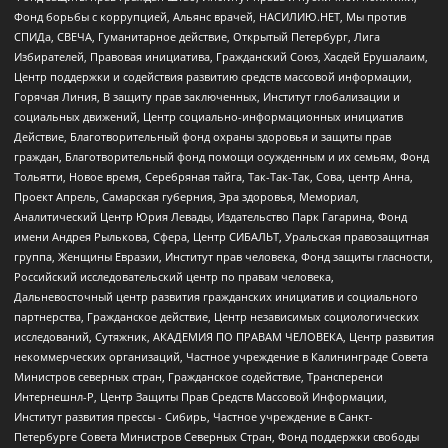
Фонд борьбы с коррупцией, Альянс врачей, НАСИЛИЮ.НЕТ, Мы против
СПИДа, СВЕЧА, Гуманитарное действие, Открытый Петербург, Лига
Избирателей, Правовая инициатива, Гражданский Союз, Хасдей Ерушалаим,
Центр поддержки и содействия развитию средств массовой информации,
Горячая Линия, В защиту прав заключенных, Институт глобализации и
социальных движений, Центр социально-информационных инициатив
Действие, Благотворительный фонд охраны здоровья и защиты прав
граждан, Благотворительный фонд помощи осужденным и их семьям, Фонд
Тольятти, Новое время, Серебряная тайга, Так-Так-Так, Сова, центр Анна,
Проект Апрель, Самарская губерния, Эра здоровья, Мемориал,
Аналитический Центр Юрия Левады, Издательство Парк Гагарина, Фонд
имени Андрея Рылькова, Сфера, Центр СИБАЛЬТ, Уральская правозащитная
группа, Женщины Евразии, Институт прав человека, Фонд защиты гласности,
Российский исследовательский центр по правам человека,
Дальневосточный центр развития гражданских инициатив и социального
партнерства, Гражданское действие, Центр независимых социологических
исследований, Сутяжник, АКАДЕМИЯ ПО ПРАВАМ ЧЕЛОВЕКА, Центр развития
некоммерческих организаций, Частное учреждение в Калининграде Совета
Министров северных стран, Гражданское содействие, Трансперенси
Интернешнл-Р, Центр Защиты Прав Средств Массовой Информации,
Институт развития прессы - Сибирь, Частное учреждение в Санкт-
Петербурге Совета Министров Северных Стран, Фонд поддержки свободы