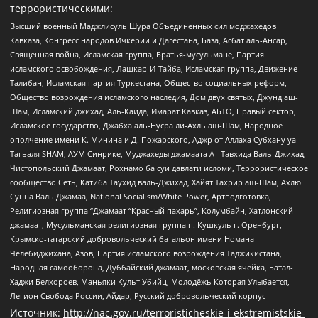
террористическими:
Высший военный Маджлисуль Шура Объединенных сил моджахедов
Кавказа, Конгресс народов Ичкерии и Дагестана, База, Асбат аль-Ансар,
Священная война, Исламская группа, Братья-мусульмане, Партия
исламского освобождения, Лашкар-И-Тайба, Исламская группа, Движение
Талибан, Исламская партия Туркестана, Общество социальных реформ,
Общество возрождения исламского наследия, Дом двух святых, Джунд аш-
Шам, Исламский джихад, Аль-Каида, Имарат Кавказ, АБТО, Правый сектор,
Исламское государство, Джабха аль-Нусра ли-Ахль аш-Шам, Народное
ополчение имени К. Минина и Д. Пожарского, Аджр от Аллаха Субхану уа
Тагьаля SHAM, АУМ Синрике, Муджахеды джамаата Ат-Тавхида Валь-Джихад,
Чистопольский Джамаат, Рохнамо ба суи давлати исломи, Террористическое
сообщество Сеть, Катиба Таухид валь-Джихад, Хайят Тахрир аш-Шам, Ахлю
Сунна Валь Джамаа, National Socialism/White Power, Артподготовка,
Религиозная группа “Джамаат “Красный пахарь”, Колумбайн, Хатлонский
джамаат, Мусульманская религиозная группа п. Кушкуль г. Оренбург,
Крымско-татарский добровольческий батальон имени Номана
Челебиджихана, Азов, Партия исламского возрождения Таджикистана,
Народная самооборона, Дуббайский джамаат, московская ячейка, Батал-
Хаджи Белхороев, Маньяки Культ Убийц, Молодёжь Которая Улыбается,
Легион Свобода России, Айдар, Русский добровольческий корпус
Источник:
http://nac.gov.ru/terroristicheskie-i-ekstremistskie-