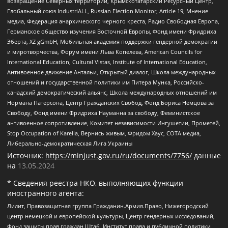
возвращение Северных территорий, Крымскотатарский Ресурсный Центр,
Глобальный союз IndustriALL, Russian Election Monitor, Article 19, Мнение
медиа, Федерация анархического черного креста, Радио Свободная Европа,
Германское общество изучения Восточной Европы, Фонд имени Фридриха
Эберта, XZ gGmbH, Мобильная академия поддержки гендерной демократии
и миротворчества, Форум имени Льва Копелева, American Councils for
International Education, Cultural Vistas, Institute of International Education,
Антивоенное движение Антальи, Открытый диалог, Школа международных
отношений и государственной политики им Питера Мунка, Российско-
канадский демократический альянс, Школа международных отношений им
Нормана Патерсона, Центр Гражданских Свобод, Фонд Бориса Немцова за
Свободу, Фонд имени Фридриха Науманна за свободу, Феминистское
антивоенное сопротивление, Комитет независимости Ингушетии, Прометей,
Stop Occupation of Karelia, Вернись живым, Фридом Хаус, СОТА медиа,
Либерально-демократическая Лига Украины
Источник:
https://minjust.gov.ru/ru/documents/7756/
данные
на
13.05.2024
* Сведения реестра НКО, выполняющих функции
иностранного агента:
Лилит, Правозащитная группа Гражданин.Армия.Право, Нижегородский
центр немецкой и европейской культуры, Центр гендерных исследований,
Фонд защиты прав граждан Штаб, Институт права и публичной политики,