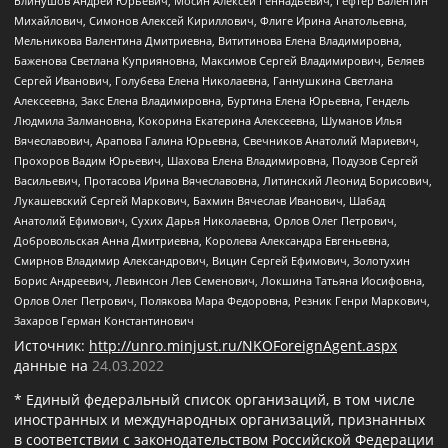
Блинушов Андрей Юрьевич, Мосин Алексей Геннадьевич, Гефтер Валентин
Михайлович, Симонов Алексей Кириллович, Флиге Ирина Анатольевна,
Мельникова Валентина Дмитриевна, Вититинова Елена Владимировна,
Баженова Светлана Куприяновна, Максимов Сергей Владимирович, Беляев
Сергей Иванович, Голубева Елена Николаевна, Ганнушкина Светлана
Алексеевна, Закс Елена Владимировна, Буртина Елена Юрьевна, Гендель
Людмила Залмановна, Кокорина Екатерина Алексеевна, Шуманов Илья
Вячеславович, Арапова Галина Юрьевна, Свечников Анатолий Мариевич,
Прохоров Вадим Юрьевич, Шахова Елена Владимировна, Подузов Сергей
Васильевич, Протасова Ирина Вячеславовна, Литинский Леонид Борисович,
Лукашевский Сергей Маркович, Бахмин Вячеслав Иванович, Шабад
Анатолий Ефимович, Сухих Дарья Николаевна, Орлов Олег Петрович,
Добровольская Анна Дмитриевна, Королева Александра Евгеньевна,
Смирнов Владимир Александрович, Вицин Сергей Ефимович, Золотухин
Борис Андреевич, Левинсон Лев Семенович, Локшина Татьяна Иосифовна,
Орлов Олег Петрович, Полякова Мара Федоровна, Резник Генри Маркович,
Захаров Герман Константинович
Источник:
http://unro.minjust.ru/NKOForeignAgent.aspx
данные на
24.03.2022
* Единый федеральный список организаций, в том числе
иностранных и международных организаций, признанных
в соответствии с законодательством Российской Федерации