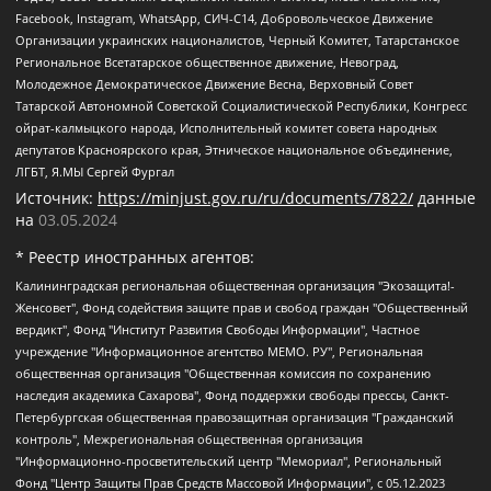
Facebook, Instagram, WhatsApp, СИЧ-С14, Добровольческое Движение
Организации украинских националистов, Черный Комитет, Татарстанское
Региональное Всетатарское общественное движение, Невоград,
Молодежное Демократическое Движение Весна, Верховный Совет
Татарской Автономной Советской Социалистической Республики, Конгресс
ойрат-калмыцкого народа, Исполнительный комитет совета народных
депутатов Красноярского края, Этническое национальное объединение,
ЛГБТ, Я.МЫ Сергей Фургал
Источник:
https://minjust.gov.ru/ru/documents/7822/
данные
на
03.05.2024
* Реестр иностранных агентов:
Калининградская региональная общественная организация "Экозащита!-Женсовет", Фонд содействия защите прав и свобод граждан "Общественный вердикт", Фонд "Институт Развития Свободы Информации", Частное учреждение "Информационное агентство МЕМО. РУ", Региональная общественная организация "Общественная комиссия по сохранению наследия академика Сахарова", Фонд поддержки свободы прессы, Санкт-Петербургская общественная правозащитная организация "Гражданский контроль", Межрегиональная общественная организация "Информационно-просветительский центр "Мемориал", Региональный Фонд "Центр Защиты Прав Средств Массовой Информации", с 05.12.2023 Фонд "Центр Защиты Прав Средств массовой информации", Региональная общественная благотворительная организация помощи беженцам и мигрантам "Гражданское содействие", Негосударственное образовательное учреждение дополнительного профессионального образования (повышение квалификации) специалистов "АКАДЕМИЯ ПО ПРАВАМ ЧЕЛОВЕКА", Свердловская региональная общественная организация "Сутяжник", Автономная некоммерческая организация "Центр независимых социологических исследований", Союз общественных объединений "Российский исследовательский центр по правам человека", Региональное общественное учреждение научно-информационный центр "МЕМОРИАЛ", Некоммерческая организация "Фонд защиты гласности", Автономная некоммерческая организация "Институт прав человека", Городская общественная организация "Екатеринбургское общество "МЕМОРИАЛ", Городская общественная организация "Рязанское историко-просветительское и правозащитное общество "Мемориал" (Рязанский Мемориал), Челябинский региональный орган общественной самодеятельности – женское общественное объединение "Женщины Евразии", Челябинский региональный орган общественной самодеятельности "Уральская правозащитная группа", Фонд содействия защите здоровья и социальной справедливости имени Андрея Рылькова, Автономная Некоммерческая Организация "Аналитический Центр Юрия Левады", Автономная некоммерческая организация социальной поддержки населения "Проект Апрель", Региональная общественная организация помощи женщинам и детям, находящимся в кризисной ситуации "Информационно-методический центр "Анна", Фонд содействия развитию массовых коммуникаций и правовому просвещению "Так-так-Так", Фонд содействия устойчивому развитию "Серебряная тайга", Свердловский региональный общественный фонд социальных проектов "Новое время", "Idel.Реалии", Кавказ.Реалии, Крым.Реалии, Телеканал Настоящее Время, Татаро-башкирская служба Радио Свобода (Azatliq Radiosi), Радио Свободная Европа/Радио Свобода (PCE/PC), "Сибирь.Реалии", "Фактограф", Благотворительный фонд помощи осужденным и их семьям, Автономная некоммерческая организация "Институт глобализации и социальных движений", Фонд "В защиту прав заключенных", Частное учреждение "Центр поддержки и содействия развитию средств массовой информации", Пензенский региональный общественный благотворительный фонд "Гражданский союз", "Север.Реалии", Некоммерческая организация Фонд "Правовая инициатива", Общество с ограниченной ответственностью "Радио Свободная Европа/Радио Свобода", Чешское информационное агентство "MEDIUM-ORIENT", Красноярская региональная общественная организация "Мы против СПИДа", Камалягин Денис Николаевич, Маркелов Сергей Евгеньевич, Пономарев Лев Александрович, Савицкая Людмила Алексеевна, Автономная некоммерческая организация "Центр по работе с проблемой насилия "НАСИЛИЮ.НЕТ", Межрегиональный профессиональный союз работников здравоохранения "Альянс врачей", Юридическое лицо, зарегистрированное в Латвийской Республике, SIA "Medusa Project" (регистрационный номер 40103797863, дата регистрации 10.06.2014), Некоммерческая организация "Фонд по борьбе с коррупцией", Автономная некоммерческая организация "Институт права и публичной политики", Баданин Роман Сергеевич, Гликин Максим Александрович, Железнова Мария Михайловна, Лукьянова Юлия Сергеевна, Маетная Елизавета Витальевна, Маняхин Петр Борисович, Чуракова Ольга Владимировна, Ярош Юлия Петровна, Юридическое лицо "The Insider SIA", зарегистрированное в Риге, Латвийская Республика (дата регистрации 26.06.2015), являющееся администратором доменного имени интернет-издания "The Insider SIA", https://theins.ru, Постернак Алексей Евгеньевич, Рубин Михаил Аркадьевич, Анин Роман Александрович, Юридическое лицо Istories fonds, зарегистрированное в Латвийской Республике (регистрационный номер 50008295751, дата регистрации 24.02.2020), Великовский Дмитрий Александрович, Долинина Ирина Николаевна, Мароховская Алеся Алексеевна, Шлейнов Роман Юрьевич, Шмагун Олеся Валентиновна, Общество с ограниченной ответственностью "Альтаир 2021", Общество с ограниченной ответственностью "Вега 2021", Общество с ограниченной ответственностью "Главный редактор 2021", Общество с ограниченной ответственностью "Ромашки монолит", Важенков Артем Валерьевич, Ивановская областная общественная организация "Центр гендерных исследований", Гурман Юрий Альбертович, Медиапроект "ОВД-Инфо", Егоров Владимир Владимирович, Жилинский Владимир Александрович, Общество с ограниченной ответственностью "ЗП", Иванова София Юрьевна, Карезина Инна Павловна, Кильтау Екатерина Викторовна, Петров Алексей Викторович, Пискунов Сергей Евгеньевич, Смирнов Сергей Сергеевич, Тихонов Михаил Сергеевич, Общество с ограниченной ответственностью "ЖУРНАЛИСТ-ИНОСТРАННЫЙ АГЕНТ", Арапова Галина Юрьевна, Вольтская Татьяна Анатольевна, Американская компания "Mason G.E.S. Anonymous Foundation" (США), являющаяся владельцем интернет-издания https://mnews.world/, Компания "Stichting Bellingcat", зарегистрированная в Нидерландах (дата регистрации 11.07.2018), Захаров Андрей Вячеславович, Клепиковская Екатерина Дмитриевна, Общество с ограниченной ответственностью "МЕМО", Перл Роман Александрович, Симонов Евгений Алексеевич, Соловьева Елена Анатольевна, Сотников Даниил Владимирович, Сурначева Елизавета Дмитриевна, Автономная некоммерческая организация по защите прав человека и информированию населения "Якутия – Наше Мнение", Общество с ограниченной ответственностью "Москоу диджитал медиа", с 26.01.2023 Общество с ограниченной ответственностью "Чайка Белые сады", Ветошкина Валерия Валерьевна, Заговора Максим Александрович, Межрегиональное общественное движение "Российская ЛГБТ - сеть", Оленичев Максим Владимирович, Павлов Иван Юрьевич, Скворцова Елена Сергеевна, Общество с ограниченной ответственностью "Как бы инагент", Кочетков Игорь Викторович, Общество с ограниченной ответственностью "Честные выборы", Еланчик Олег Александрович, Общество с ограниченной ответственностью "Нобелевский призыв", Гималова Регина Эмилевна, Григорьев Андрей Валерьевич, Григорьева Алина Александровна, Ассоциация по содействию защите прав призывников, альтернативнослужащих и военнослужащих "Правозащитная группа "Гражданин.Армия.Право", Хисамова Регина Фаритовна, Автономная некоммерческая организация по реализации социально-правовых программ "Лилит", Дальневосточное общественное движение "Маяк", Санкт-Петербургская ЛГБТ-инициативная группа "Выход", Инициативная группа ЛГБТ+ "Реверс", Алексеев Андрей Викторович, Бекбулатова Таисия Львовна, Беляев Иван Михайлович, Владыкина Елена Сергеевна, Гельман Марат Александрович, Никульшина Вероника Юрьевна, Толоконникова Надежда Андреевна, Шендерович Виктор Анатольевич, Общество с ограниченной ответственностью "Данное сообщение", Общество с ограниченной ответственностью Издательский дом "Новая глава", Айнбиндер Александра Александровна, Московский комьюнити-центр для ЛГБТ+инициатив, Благотворительный фонд развития филантропии, Deutsche Welle (Германия, Kurt-Schumacher-Strasse 3, 53113 Bonn), Борзунова Мария Михайловна, Воробьев Виктор Викторович, Голубева Анна Львовна, Константинова Алла Михайловна, Малкова Ирина Владимировна, Мурадов Мурад Абдулгалимович, Осетинская Елизавета Николаевна, Понасенков Евгений Николаевич, Ганапольский Матвей Юрьевич, Киселев Евгений Алексеевич, Борухович Ирина Григорьевна, Дремин Иван Тимофеевич, Дубровский Дмитрий Викторович, Красноярская региональная общественная организация поддержки и развития альтернативных образовательных технологий и межкультурных коммуникаций "ИНТЕРРА", Маяковская Екатерина Алексеевна, Фейгин Марк Захарович, Филимонов Андрей Викторович, Дзугкоева Регина Николаевна, Доброхотов Роман Александрович, Дудь Юрий Александрович, Елкин Сергей Владимирович, Кругликов Кирилл Игоревич, Сабунаева Мария Леонидовна, Семенов Алексей Владимирович, Шаинян Карен Багратович, Шульман Екатерина Михайловна, Асафьев Артур Валерьевич, Вахштайн Виктор Семенович, Венедиктов Алексей Алексеевич, Лушникова Екатерина Евгеньевна, Волков Леонид Михайлович, Невзоров Александр Глебович, Пархоменко Сергей Борисович, Сироткин Ярослав Николаевич, Кара-Мурза Владимир Владимирович, Баранова Наталья Владимировна, Гозман Леонид Яковлевич, Кагарлицкий Борис Юльевич, Климарев Михаил Валерьевич, Милов Владимир Станиславович, Автономная некоммерческая организация Краснодарский центр современного искусства "Типография", Моргенштерн Алишер Тагирович, Соболь Любовь Эдуардовна, Общество с ограниченной ответственностью "ЛИЗА НОРМ", Каспаров Гарри Кимович, Ходорковский Михаил Борисович, Общество с ограниченной ответственностью "Апрельские тезисы", Данилович Ирина Брониславовна, Кашин Олег Владимирович, Петров Николай Владимирович, Пивоваров Алексей Владимирович, Соколов Михаил Владимирович, Цветкова Юлия Владимировна, Чичваркин Евгений Александрович, Комитет против пыток/Команда против пыток, Общество с ограниченной ответственностью "Первый научный", Общество с ограниченной ответственностью "Вертолет и ко", Белоцерковская Вероника Борисовна, Кац Максим Евгеньевич, Лазарева Татьяна Юрьевна, Шаведдинов Руслан Табризович, Яшин Илья Валерьевич, Общество с ограниченной ответственностью "Иноагент ААВ", Алешковский Дмитрий Петрович, Альбац Евгения Марковна, Быков Дмитрий Львович, Галямина Юлия Евгеньевна, Лойко Сергей Леонидович, Мартынов Кирилл Константинович, Медведев Сергей Александрович, Крашенинников Федор Геннадиевич, Гордеева Катерина Вл