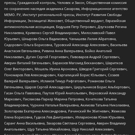
прессы, Гражданский контроль, Человек и Закон, Общественная комиссия
по сохранению наследия академика Сахарова, Информационное агентство
МЕМО. РУ, Институт региональной прессы, Институт Развития Свободы
Информации, Экозащита!-Женсовет, Общественный вердикт, Евразийская
антимонопольная ассоциация, Бедушев Петр Петрович, Дзугкоева Регина
Николаевна, Кривенко Сергей Владимирович, Милославский Павел
Юрьевич, Шнырова Ольга Вадимовна, Чанышева Лилия Айратовна,
Сидорович Ольга Борисовна, Туровский Александр Алексеевич, Васильева
Анастасия Евгеньевна, Ривина Анна Валерьевна, Бойко Анатолий
Николаевич, Дугин Сергей Георгиевич, Пивоваров Андрей Сергеевич,
Аверин Виталий Евгеньевич, Барахоев Магомед Бекханович, Шарипков
Олег Викторович, Мошель Ирина Ароновна, Шведов Григорий Сергеевич,
Пономарев Лев Александрович, Каргалицкий Борис Юльевич, Созаев
Валерий Валерьевич, Исламов Тимур Рифгатович, Романова Ольга
Евгеньевна, Щаров Сергей Алексадрович, Цирульников Борис Альбертович,
Гасан Ольга Павловна, Паутов Юрий Анатольевич, Верховский Александр
Маркович, Пислакова-Паркер Марина Петровна, Кочеткова Татьяна
Владимировна, Чуркина Наталья Валерьевна, Акимова Татьяна Николаевна,
Золотарева Екатерина Александровна, Рачинский Ян Збигневич, Жемкова
Елена Борисовна, Гудков Лев Дмитриевич, Илларионова Юлия Юрьевна,
Саранг Анна Васильевна, Захарова Светлана Сергеевна, Аверин Владимир
Анатольевич, Щур Татьяна Михайловна, Щур Николай Алексеевич,