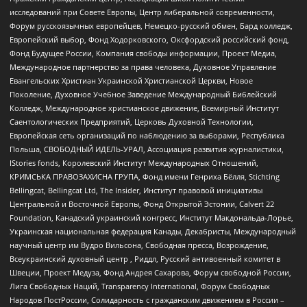
исследований при Совете Европы, Центр либеральной современности,
Форум русскоязычных европейцев, Немецко-русский обмен, Бард колледж,
Европейский выбор, Фонд Ходорковского, Оксфордский российский фонд,
Фонд Будущее России, Компания свободы информации, Проект Медиа,
Международное партнерство за права человека, Духовное Управление
Евангельских Христиан Украинской Христианской Церкви, Новое
Поколение, Духовное Учебное Заведение Международный Библейский
Колледж, Международное христианское движение, Всемирный Институт
Саентологических Предприятий, Церковь Духовной Технологии,
Европейская сеть организаций по наблюдению за выборами, Республика
Польша, СВОБОДНЫЙ ИДЕЛЬ-УРАЛ, Ассоциация развития журналистики,
IStories fonds, Королевский Институт Международных Отношений,
КРИМСЬКА ПРАВОЗАХИСНА ГРУПА, Фонд имени Генриха Бёлля, Stichting
Bellingcat, Bellingcat Ltd, The Insider, Институт правовой инициативы
Центральной и Восточной Европы, Фонд Открытой Эстонии, Calvert 22
Foundation, Канадский украинский конгресс, Институт Макдональда-Лорье,
Украинская национальная федерация Канады, Декабристы, Международный
научный центр им Вудро Вильсона, Свободная пресса, Возрождение,
Всеукраинский духовный центр , Риддл, Русский антивоенный комитет в
Швеции, Проект Медуза, Фонд Андрея Сахарова, Форум свободной России,
Лига Свободных Наций, Transparеncy International, Форум Свободных
Народов ПостРоссии, Солидарность с гражданским движением в России –