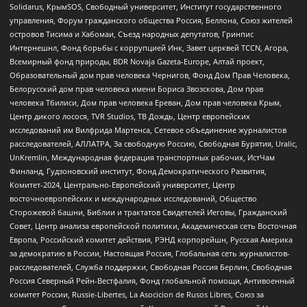
Solidarus, КрымSOS, Свободный университет, Институт государственного
управления, Форум гражданского общества Россия, Беллона, Союз жителей
островов Тисима и Хабомаи, Съезд народных депутатов, Гринпис
Интернешнл, Фонд борьбы с коррупцией Инк, Завет церквей TCCN, Агора,
Всемирный фонд природы, BDR Novaja Gazeta-Europe, Алтай проект,
Образовательный дом прав человека Чернигов, Фонд Дом Прав Человека,
Белорусский дом прав человека имени Бориса Звозскова, Дом прав
человека Тбилиси, Дом прав человека Ереван, Дом прав человека Крым,
Центр дикого лосося, TVR Studios, ТВ Дождь, Центр европейских
исследований им Вилфрида Мартенса, Сетевое объединение журналистов
расследователей, АЛЛАТРА, За свободную Россию, Свободная Бурятия, Uralic,
UnKremlin, Международная федерация транспортных рабочих, ИстЧам
Финланд, Гудзоновский институт, Фонд Демократического Развития,
Комитет-2024, Центрально-Европейский университет, Центр
восточноевропейских и международных исследований, Общество
Сторожевой башни, Библии и трактатов Свидетелей Иеговы, Гражданский
Совет, Центр анализа европейской политики, Академическая сеть Восточная
Европа, Российский комитет действия, РЭНД корпорейшн, Русская Америка
за демократию в России, Настоящая Россия, Глобальная сеть журналистов-
расследователей, Служба поддержки, Свободная Россия Берлин, Свободная
Россия Северный Рейн-Вестфалия, Фонд глобальной помощи, Антивоенный
комитет России, Russie-Libertes, La Asocicion de Rusos Libres, Союз за