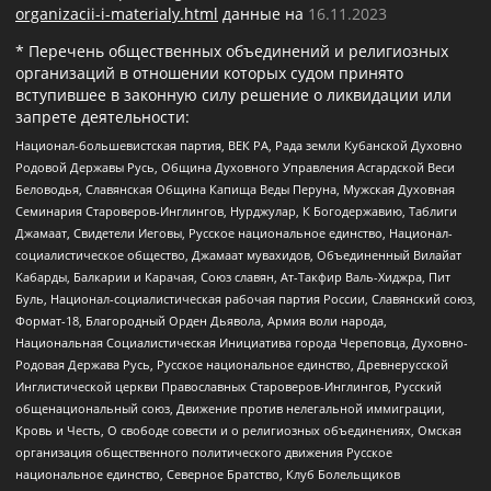
organizacii-i-materialy.html
данные на
16.11.2023
* Перечень общественных объединений и религиозных
организаций в отношении которых судом принято
вступившее в законную силу решение о ликвидации или
запрете деятельности:
Национал-большевистская партия, ВЕК РА, Рада земли Кубанской Духовно
Родовой Державы Русь, Община Духовного Управления Асгардской Веси
Беловодья, Славянская Община Капища Веды Перуна, Мужская Духовная
Семинария Староверов-Инглингов, Нурджулар, К Богодержавию, Таблиги
Джамаат, Свидетели Иеговы, Русское национальное единство, Национал-
социалистическое общество, Джамаат мувахидов, Объединенный Вилайат
Кабарды, Балкарии и Карачая, Союз славян, Ат-Такфир Валь-Хиджра, Пит
Буль, Национал-социалистическая рабочая партия России, Славянский союз,
Формат-18, Благородный Орден Дьявола, Армия воли народа,
Национальная Социалистическая Инициатива города Череповца, Духовно-
Родовая Держава Русь, Русское национальное единство, Древнерусской
Инглистической церкви Православных Староверов-Инглингов, Русский
общенациональный союз, Движение против нелегальной иммиграции,
Кровь и Честь, О свободе совести и о религиозных объединениях, Омская
организация общественного политического движения Русское
национальное единство, Северное Братство, Клуб Болельщиков