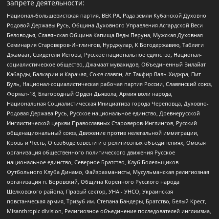
запрете деятельности:
Национал-большевистская партия, ВЕК РА, Рада земли Кубанской Духовно
Родовой Державы Русь, Община Духовного Управления Асгардской Веси
Беловодья, Славянская Община Капища Веды Перуна, Мужская Духовная
Семинария Староверов-Инглингов, Нурджулар, К Богодержавию, Таблиги
Джамаат, Свидетели Иеговы, Русское национальное единство, Национал-
социалистическое общество, Джамаат мувахидов, Объединенный Вилайат
Кабарды, Балкарии и Карачая, Союз славян, Ат-Такфир Валь-Хиджра, Пит
Буль, Национал-социалистическая рабочая партия России, Славянский союз,
Формат-18, Благородный Орден Дьявола, Армия воли народа,
Национальная Социалистическая Инициатива города Череповца, Духовно-
Родовая Держава Русь, Русское национальное единство, Древнерусской
Инглистической церкви Православных Староверов-Инглингов, Русский
общенациональный союз, Движение против нелегальной иммиграции,
Кровь и Честь, О свободе совести и о религиозных объединениях, Омская
организация общественного политического движения Русское
национальное единство, Северное Братство, Клуб Болельщиков
Футбольного Клуба Динамо, Файзрахманисты, Мусульманская религиозная
организация п. Боровский, Община Коренного Русского народа
Щелковского района, Правый сектор, УНА - УНСО, Украинская
повстанческая армия, Тризуб им. Степана Бандеры, Братство, Белый Крест,
Misanthropic division, Религиозное объединение последователей инглиизма,