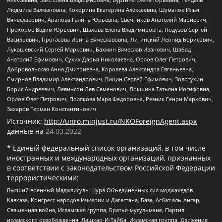
Людмила Залмановна, Кокорина Екатерина Алексеевна, Шуманов Илья
Вячеславович, Арапова Галина Юрьевна, Свечников Анатолий Мариевич,
Прохоров Вадим Юрьевич, Шахова Елена Владимировна, Подузов Сергей
Васильевич, Протасова Ирина Вячеславовна, Литинский Леонид Борисович,
Лукашевский Сергей Маркович, Бахмин Вячеслав Иванович, Шабад
Анатолий Ефимович, Сухих Дарья Николаевна, Орлов Олег Петрович,
Добровольская Анна Дмитриевна, Королева Александра Евгеньевна,
Смирнов Владимир Александрович, Вицин Сергей Ефимович, Золотухин
Борис Андреевич, Левинсон Лев Семенович, Локшина Татьяна Иосифовна,
Орлов Олег Петрович, Полякова Мара Федоровна, Резник Генри Маркович,
Захаров Герман Константинович
Источник:
http://unro.minjust.ru/NKOForeignAgent.aspx
данные на
24.03.2022
* Единый федеральный список организаций, в том числе
иностранных и международных организаций, признанных
в соответствии с законодательством Российской Федерации
террористическими:
Высший военный Маджлисуль Шура Объединенных сил моджахедов
Кавказа, Конгресс народов Ичкерии и Дагестана, База, Асбат аль-Ансар,
Священная война, Исламская группа, Братья-мусульмане, Партия
исламского освобождения, Лашкар-И-Тайба, Исламская группа, Движение