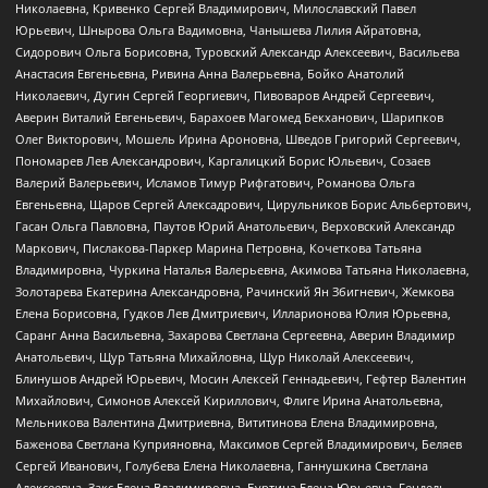
Николаевна, Кривенко Сергей Владимирович, Милославский Павел
Юрьевич, Шнырова Ольга Вадимовна, Чанышева Лилия Айратовна,
Сидорович Ольга Борисовна, Туровский Александр Алексеевич, Васильева
Анастасия Евгеньевна, Ривина Анна Валерьевна, Бойко Анатолий
Николаевич, Дугин Сергей Георгиевич, Пивоваров Андрей Сергеевич,
Аверин Виталий Евгеньевич, Барахоев Магомед Бекханович, Шарипков
Олег Викторович, Мошель Ирина Ароновна, Шведов Григорий Сергеевич,
Пономарев Лев Александрович, Каргалицкий Борис Юльевич, Созаев
Валерий Валерьевич, Исламов Тимур Рифгатович, Романова Ольга
Евгеньевна, Щаров Сергей Алексадрович, Цирульников Борис Альбертович,
Гасан Ольга Павловна, Паутов Юрий Анатольевич, Верховский Александр
Маркович, Пислакова-Паркер Марина Петровна, Кочеткова Татьяна
Владимировна, Чуркина Наталья Валерьевна, Акимова Татьяна Николаевна,
Золотарева Екатерина Александровна, Рачинский Ян Збигневич, Жемкова
Елена Борисовна, Гудков Лев Дмитриевич, Илларионова Юлия Юрьевна,
Саранг Анна Васильевна, Захарова Светлана Сергеевна, Аверин Владимир
Анатольевич, Щур Татьяна Михайловна, Щур Николай Алексеевич,
Блинушов Андрей Юрьевич, Мосин Алексей Геннадьевич, Гефтер Валентин
Михайлович, Симонов Алексей Кириллович, Флиге Ирина Анатольевна,
Мельникова Валентина Дмитриевна, Вититинова Елена Владимировна,
Баженова Светлана Куприяновна, Максимов Сергей Владимирович, Беляев
Сергей Иванович, Голубева Елена Николаевна, Ганнушкина Светлана
Алексеевна, Закс Елена Владимировна, Буртина Елена Юрьевна, Гендель