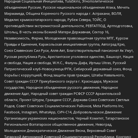
Народная Социальная Инициатива, TulaSkins, Этнополитическое
объединение Русские, Русское национальное объединение Атака, Мечеть
Мирмамеда, Община Коренного Русского народа г. Астрахани, ВОЛЯ,
Меджлис крымскотатарского народа, Рубеж Севера, ТОЙС, О
противодействии экстремистской деятельности, РЕВТАТПОД, Артподготовка,
Штольц, В честь иконы Божией Матери Державная, Сектор 16,
Независимость, Фирма, Молодежная правозащитная группа МПГ, Курсом
Правды и Единения, Каракольская инициативная группа, Автоград Крю,
Союз Славянских Сил Руси, Алля-Аят, Благотворительный пансионат Ак Умут,
Русская республика Русь, Арестантское уголовное единство, Башкорт, Нация
и свобода, Нация и свобода, W.H.С., Фалунь Дафа, Иртыш Ultras, Русский
Патриотический клуб-Новокузнецк/РПК, Сибирский державный союз, Фонд
борьбы с коррупцией, Фонд защиты прав граждан, Штабы Навального,
Совет граждан СССР Прикубанского округа г. Краснодара, Мужское
государство, Народное объединение русского движения, Народное
движение Адат, Народный совет граждан РСФСР СССР Архангельской
области, Проект Штурм, Граждане СССР, Держава Союз Советских Светлых
Родов, Совет Советских Социалистических Районов, Meta Platforms Inc,
Facebook, Instagram, WhatsApp, СИЧ-С14, Добровольческое Движение
Организации украинских националистов, Черный Комитет, Татарстанское
Региональное Всетатарское общественное движение, Невоград,
Молодежное Демократическое Движение Весна, Верховный Совет
Татарской Автономной Советской Социалистической Республики, Конгресс