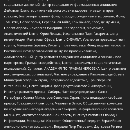
социальных движений, Центр социально-информационных инициатив
Действие, Благотворительный фонд охраны здоровья и защиты прав
граждан, Благотворительный фонд помощи осужденным и их семьям, Фонд
Тольятти, Новое время, Серебряная тайга, Так-Так-Так, Сова, центр Анна,
Проект Апрель, Самарская губерния, Эра здоровья, Мемориал,
Аналитический Центр Юрия Левады, Издательство Парк Гагарина, Фонд
имени Андрея Рылькова, Сфера, Центр СИБАЛЬТ, Уральская правозащитная
группа, Женщины Евразии, Институт прав человека, Фонд защиты гласности,
Российский исследовательский центр по правам человека,
Дальневосточный центр развития гражданских инициатив и социального
партнерства, Гражданское действие, Центр независимых социологических
исследований, Сутяжник, АКАДЕМИЯ ПО ПРАВАМ ЧЕЛОВЕКА, Центр развития
некоммерческих организаций, Частное учреждение в Калининграде Совета
Министров северных стран, Гражданское содействие, Трансперенси
Интернешнл-Р, Центр Защиты Прав Средств Массовой Информации,
Институт развития прессы - Сибирь, Частное учреждение в Санкт-
Петербурге Совета Министров Северных Стран, Фонд поддержки свободы
прессы, Гражданский контроль, Человек и Закон, Общественная комиссия
по сохранению наследия академика Сахарова, Информационное агентство
МЕМО. РУ, Институт региональной прессы, Институт Развития Свободы
Информации, Экозащита!-Женсовет, Общественный вердикт, Евразийская
антимонопольная ассоциация, Бедушев Петр Петрович, Дзугкоева Регина