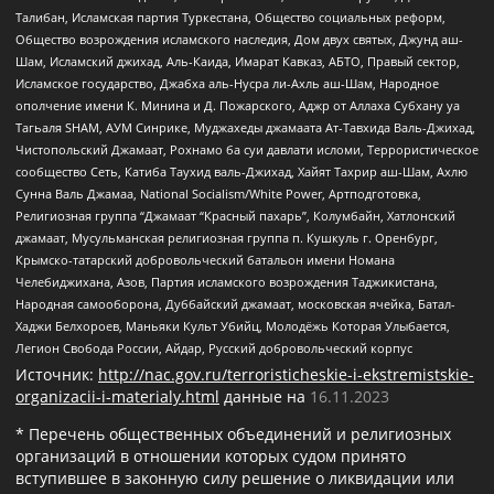
Талибан, Исламская партия Туркестана, Общество социальных реформ,
Общество возрождения исламского наследия, Дом двух святых, Джунд аш-
Шам, Исламский джихад, Аль-Каида, Имарат Кавказ, АБТО, Правый сектор,
Исламское государство, Джабха аль-Нусра ли-Ахль аш-Шам, Народное
ополчение имени К. Минина и Д. Пожарского, Аджр от Аллаха Субхану уа
Тагьаля SHAM, АУМ Синрике, Муджахеды джамаата Ат-Тавхида Валь-Джихад,
Чистопольский Джамаат, Рохнамо ба суи давлати исломи, Террористическое
сообщество Сеть, Катиба Таухид валь-Джихад, Хайят Тахрир аш-Шам, Ахлю
Сунна Валь Джамаа, National Socialism/White Power, Артподготовка,
Религиозная группа “Джамаат “Красный пахарь”, Колумбайн, Хатлонский
джамаат, Мусульманская религиозная группа п. Кушкуль г. Оренбург,
Крымско-татарский добровольческий батальон имени Номана
Челебиджихана, Азов, Партия исламского возрождения Таджикистана,
Народная самооборона, Дуббайский джамаат, московская ячейка, Батал-
Хаджи Белхороев, Маньяки Культ Убийц, Молодёжь Которая Улыбается,
Легион Свобода России, Айдар, Русский добровольческий корпус
Источник:
http://nac.gov.ru/terroristicheskie-i-ekstremistskie-
organizacii-i-materialy.html
данные на
16.11.2023
* Перечень общественных объединений и религиозных
организаций в отношении которых судом принято
вступившее в законную силу решение о ликвидации или