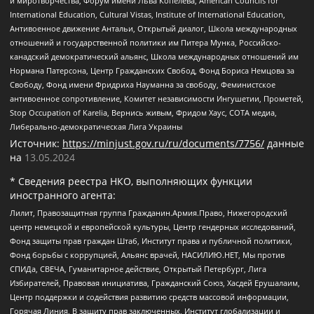
и миротворчества, Форум имени Льва Копелева, American Councils for
International Education, Cultural Vistas, Institute of International Education,
Антивоенное движение Антальи, Открытый диалог, Школа международных
отношений и государственной политики им Питера Мунка, Российско-
канадский демократический альянс, Школа международных отношений им
Нормана Патерсона, Центр Гражданских Свобод, Фонд Бориса Немцова за
Свободу, Фонд имени Фридриха Науманна за свободу, Феминистское
антивоенное сопротивление, Комитет независимости Ингушетии, Прометей,
Stop Occupation of Karelia, Вернись живым, Фридом Хаус, СОТА медиа,
Либерально-демократическая Лига Украины
Источник:
https://minjust.gov.ru/ru/documents/7756/
данные
на
13.05.2024
* Сведения реестра НКО, выполняющих функции
иностранного агента:
Лилит, Правозащитная группа Гражданин.Армия.Право, Нижегородский
центр немецкой и европейской культуры, Центр гендерных исследований,
Фонд защиты прав граждан Штаб, Институт права и публичной политики,
Фонд борьбы с коррупцией, Альянс врачей, НАСИЛИЮ.НЕТ, Мы против
СПИДа, СВЕЧА, Гуманитарное действие, Открытый Петербург, Лига
Избирателей, Правовая инициатива, Гражданский Союз, Хасдей Ерушалаим,
Центр поддержки и содействия развитию средств массовой информации,
Горячая Линия, В защиту прав заключенных, Институт глобализации и