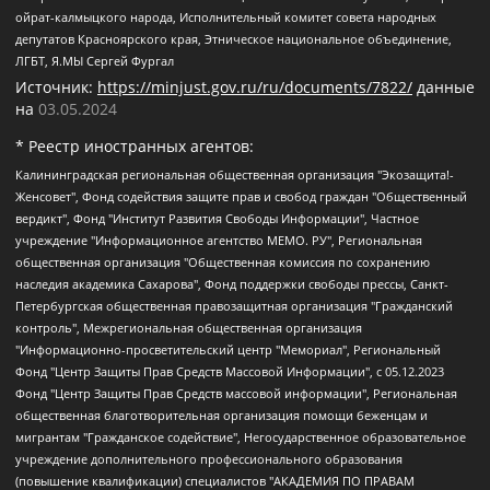
ойрат-калмыцкого народа, Исполнительный комитет совета народных
депутатов Красноярского края, Этническое национальное объединение,
ЛГБТ, Я.МЫ Сергей Фургал
Источник:
https://minjust.gov.ru/ru/documents/7822/
данные
на
03.05.2024
* Реестр иностранных агентов:
Калининградская региональная общественная организация "Экозащита!-Женсовет", Фонд содействия защите прав и свобод граждан "Общественный вердикт", Фонд "Институт Развития Свободы Информации", Частное учреждение "Информационное агентство МЕМО. РУ", Региональная общественная организация "Общественная комиссия по сохранению наследия академика Сахарова", Фонд поддержки свободы прессы, Санкт-Петербургская общественная правозащитная организация "Гражданский контроль", Межрегиональная общественная организация "Информационно-просветительский центр "Мемориал", Региональный Фонд "Центр Защиты Прав Средств Массовой Информации", с 05.12.2023 Фонд "Центр Защиты Прав Средств массовой информации", Региональная общественная благотворительная организация помощи беженцам и мигрантам "Гражданское содействие", Негосударственное образовательное учреждение дополнительного профессионального образования (повышение квалификации) специалистов "АКАДЕМИЯ ПО ПРАВАМ ЧЕЛОВЕКА", Свердловская региональная общественная организация "Сутяжник", Автономная некоммерческая организация "Центр независимых социологических исследований", Союз общественных объединений "Российский исследовательский центр по правам человека", Региональное общественное учреждение научно-информационный центр "МЕМОРИАЛ", Некоммерческая организация "Фонд защиты гласности", Автономная некоммерческая организация "Институт прав человека", Городская общественная организация "Екатеринбургское общество "МЕМОРИАЛ", Городская общественная организация "Рязанское историко-просветительское и правозащитное общество "Мемориал" (Рязанский Мемориал), Челябинский региональный орган общественной самодеятельности – женское общественное объединение "Женщины Евразии", Челябинский региональный орган общественной самодеятельности "Уральская правозащитная группа", Фонд содействия защите здоровья и социальной справедливости имени Андрея Рылькова, Автономная Некоммерческая Организация "Аналитический Центр Юрия Левады", Автономная некоммерческая организация социальной поддержки населения "Проект Апрель", Региональная общественная организация помощи женщинам и детям, находящимся в кризисной ситуации "Информационно-методический центр "Анна", Фонд содействия развитию массовых коммуникаций и правовому просвещению "Так-так-Так", Фонд содействия устойчивому развитию "Серебряная тайга", Свердловский региональный общественный фонд социальных проектов "Новое время", "Idel.Реалии", Кавказ.Реалии, Крым.Реалии, Телеканал Настоящее Время, Татаро-башкирская служба Радио Свобода (Azatliq Radiosi), Радио Свободная Европа/Радио Свобода (PCE/PC), "Сибирь.Реалии", "Фактограф", Благотворительный фонд помощи осужденным и их семьям, Автономная некоммерческая организация "Институт глобализации и социальных движений", Фонд "В защиту прав заключенных", Частное учреждение "Центр поддержки и содействия развитию средств массовой информации", Пензенский региональный общественный благотворительный фонд "Гражданский союз", "Север.Реалии", Некоммерческая организация Фонд "Правовая инициатива", Общество с ограниченной ответственностью "Радио Свободная Европа/Радио Свобода", Чешское информационное агентство "MEDIUM-ORIENT", Красноярская региональная общественная организация "Мы против СПИДа", Камалягин Денис Николаевич, Маркелов Сергей Евгеньевич, Пономарев Лев Александрович, Савицкая Людмила Алексеевна, Автономная некоммерческая организация "Центр по работе с проблемой насилия "НАСИЛИЮ.НЕТ", Межрегиональный профессиональный союз работников здравоохранения "Альянс врачей", Юридическое лицо, зарегистрированное в Латвийской Республике, SIA "Medusa Project" (регистрационный номер 40103797863, дата регистрации 10.06.2014), Некоммерческая организация "Фонд по борьбе с коррупцией", Автономная некоммерческая организация "Институт права и публичной политики", Баданин Роман Сергеевич, Гликин Максим Александрович, Железнова Мария Михайловна, Лукьянова Юлия Сергеевна, Маетная Елизавета Витальевна, Маняхин Петр Борисович, Чуракова Ольга Владимировна, Ярош Юлия Петровна, Юридическое лицо "The Insider SIA", зарегистрированное в Риге, Латвийская Республика (дата регистрации 26.06.2015), являющееся администратором доменного имени интернет-издания "The Insider SIA", https://theins.ru, Постернак Алексей Евгеньевич, Рубин Михаил Аркадьевич, Анин Роман Александрович, Юридическое лицо Istories fonds, зарегистрированное в Латвийской Республике (регистрационный номер 50008295751, дата регистрации 24.02.2020), Великовский Дмитрий Александрович, Долинина Ирина Николаевна, Мароховская Алеся Алексеевна, Шлейнов Роман Юрьевич, Шмагун Олеся Валентиновна, Общество с ограниченной ответственностью "Альтаир 2021", Общество с ограниченной ответственностью "Вега 2021", Общество с ограниченной ответственностью "Главный редактор 2021", Общество с ограниченной ответственностью "Ромашки монолит", Важенков Артем Валерьевич, Ивановская областная общественная организация "Центр гендерных исследований", Гурман Юрий Альбертович, Медиапроект "ОВД-Инфо", Егоров Владимир Владимирович, Жилинский Владимир Александрович, Общество с ограниченной ответственностью "ЗП", Иванова София Юрьевна, Карезина Инна Павловна, Кильтау Екатерина Викторовна, Петров Алексей Викторович, Пискунов Сергей Евгеньевич, Смирнов Сергей Сергеевич, Тихонов Михаил Сергеевич, Общество с ограниченной ответственностью "ЖУРНАЛИСТ-ИНОСТРАННЫЙ АГЕНТ", Арапова Галина Юрьевна, Вольтская Татьяна Анатольевна, Американская компания "Mason G.E.S. Anonymous Foundation" (США), являющаяся владельцем интернет-издания https://mnews.world/, Компания "Stichting Bellingcat", зарегистрированная в Нидерландах (дата регистрации 11.07.2018), Захаров Андрей Вячеславович, Клепиковская Екатерина Дмитриевна, Общество с ограниченной ответственностью "МЕМО", Перл Роман Александрович, Симонов Евгений Алексеевич, Соловьева Елена Анатольевна, Сотников Даниил Владимирович, Сурначева Елизавета Дмитриевна, Автономная некоммерческая организация по защите прав человека и информированию населения "Якутия – Наше Мнение", Общество с ограниченной ответственностью "Москоу диджитал медиа", с 26.01.2023 Общество с ограниченной ответственностью "Чайка Белые сады", Ветошкина Валерия Валерьевна, Заговора Максим Александрович, Межрегиональное общественное движение "Российская ЛГБТ - сеть", Оленичев Максим Владимирович, Павлов Иван Юрьевич, Скворцова Елена Сергеевна, Общество с ограниченной ответственностью "Как бы инагент", Кочетков Игорь Викторович, Общество с ограниченной ответственностью "Честные выборы", Еланчик Олег Александрович, Общество с ограниченной ответственностью "Нобелевский призыв", Гималова Регина Эмилевна, Григорьев Андрей Валерьевич, Григорьева Алина Александровна, Ассоциация по содействию защите прав призывников, альтернативнослужащих и военнослужащих "Правозащитная группа "Гражданин.Армия.Право", Хисамова Регина Фаритовна, Автономная некоммерческая организация по реализации социально-правовых программ "Лилит", Дальневосточное общественное движение "Маяк", Санкт-Петербургская ЛГБТ-инициативная группа "Выход", Инициативная группа ЛГБТ+ "Реверс", Алексеев Андрей Викторович, Бекбулатова Таисия Львовна, Беляев Иван Михайлович, Владыкина Елена Сергеевна, Гельман Марат Александрович, Никульшина Вероника Юрьевна, Толоконникова Надежда Андреевна, Шендерович Виктор Анатольевич, Общество с ограниченной ответственностью "Данное сообщение", Общество с ограниченной ответственностью Издательский дом "Новая глава", Айнбиндер Александра Александровна, Московский комьюнити-центр для ЛГБТ+инициатив, Благотворительный фонд развития филантропии, Deutsche Welle (Германия, Kurt-Schumacher-Strasse 3, 53113 Bonn), Борзунова Мария Михайловна, Воробьев Виктор Викторович, Голубева Анна Львовна, Константинова Алла Михайловна, Малкова Ирина Владимировна, Мурадов Мурад Абдулгалимович, Осетинская Елизавета Николаевна, Понасенков Евгений Николаевич, Ганапольский Матвей Юрьевич, Киселев Евгений Алексеевич, Борухович Ирина Григорьевна, Дремин Иван Тимофеевич, Дубровский Дмитрий Викторович, Красноярская региональная общественная организация поддержки и развития альтернативных образовательных технологий и межкультурных коммуникаций "ИНТЕРРА", Маяковская Екатерина Алексеевна, Фейгин Марк Захарович, Филимонов Андрей Викторович, Дзугкоева Регина Николаевна, Доброхотов Роман Александрович, Дудь Юрий Александрович, Елкин Сергей Владимирович, Кругликов Кирилл Игоревич, Сабунаева Мария Леонидовна, Семенов Алексей Владимирович, Шаинян Карен Багратович, Шульман Екатерина Михайловна, Асафьев Артур Валерьевич, Вахштайн Виктор Семенович, Венедиктов Алексей Алексеевич, Лушникова Екатерина Евгеньевна, Волков Леонид Михайлович, Невзоров Александр Глебович, Пархоменко Сергей Борисович, Сироткин Ярослав Николаевич, Кара-Мурза Владимир Владимирович, Баранова Наталья Владимировна, Гозман Леонид Яковлевич, Кагарлицкий Борис Юльевич, Климарев Михаил Валерьевич, Милов Владимир Станиславович, Автономная некоммерческая организация Краснодарский центр современного искусства "Типография", Моргенштерн Алишер Тагирович, Соболь Любовь Эдуардовна, Общество с ограниченной ответственностью "ЛИЗА НОРМ", Каспаров Гарри Кимович, Ходорковский Михаил Борисович, Общество с ограниченной ответственностью "Апрельские тезисы", Данилович Ирина Брониславовна, Кашин Олег Владимирович, Петров Николай Владимирович, Пивоваров Алексей Владимирович, Соколов Михаил Владимирович, Цветкова Юлия Владимировна, Чичваркин Евгений Александрович, Комитет против пыток/Команда против пыток, Общество с ограниченной ответственностью "Первый научный", Общество с ограниченной ответственностью "Вертолет и ко", Белоцерковская Вероника Борисовна, Кац Максим Евгеньевич, Лазарева Татьяна Юрьевна, Шаведдинов Руслан Табризович, Яшин Илья Валерьевич, Общество с ограниченной ответственностью "Иноагент ААВ", Алешковский Дмитрий Петрович, Альбац Евгения Марковна, Быков Дмитрий Львович, Галямина Юлия Евгеньевна, Лойко Сергей Леонидович, Мартынов Кирилл Константинович, Медведев Сергей Александрович, Крашенинников Федор Геннадиевич, Гордеева Катерина Вл