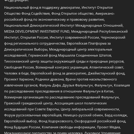
Национальный фонд в поддержку демократии, Институт Открытое
Общество Фонд Содействия, Фонд Открытое общество, Американо-
российский фонд по экономическому и правовому развитию,
Национальный Демократический Институт Международных Отношений,
MEDIA DEVELOPMENT INVESTMENT FUND, Международный Республиканский
Институт, Открытая Россия, Институт современной России, Черноморский
фонд регионального сотрудничества, Европейская Платформа за
Демократические Выборы, Международный центр электоральных
исследований, Германский фонд Маршалла Соединенных Штатов,
Тихоокеанский центр защиты окружающей среды и природных ресурсов,
Свободная Россия, Всемирный конгресс украинцев, Атлантический совет,
Человек в беде, Европейский фонд за демократию, Джеймстаунский фонд,
Прожект Хармони, Родники дракона, Врачи против насильственного
извлечения органов, Фалунь Дафа, Друзья Фалуньгун, Фалуньгун, Коалиция
по расследованию преследования в отношении Фалуньгун в Китае,
Всемирная организация по расследованию преследований Фалуньгун,
Пражский гражданский центр, Ассоциация школ политических
исследований при Совете Европы, Центр либеральной современности,
Форум русскоязычных европейцев, Немецко-русский обмен, Бард колледж,
Европейский выбор, Фонд Ходорковского, Оксфордский российский фонд,
Фонд Будущее России, Компания свободы информации, Проект Медиа,
Международное партнерство за права человека, Духовное Управление