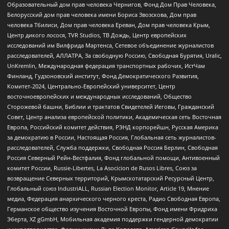
Образовательный дом прав человека Чернигов, Фонд Дом Прав Человека,
Белорусский дом прав человека имени Бориса Звозскова, Дом прав
человека Тбилиси, Дом прав человека Ереван, Дом прав человека Крым,
Центр дикого лосося, TVR Studios, ТВ Дождь, Центр европейских
исследований им Вилфрида Мартенса, Сетевое объединение журналистов
расследователей, АЛЛАТРА, За свободную Россию, Свободная Бурятия, Uralic,
UnKremlin, Международная федерация транспортных рабочих, ИстЧам
Финланд, Гудзоновский институт, Фонд Демократического Развития,
Комитет-2024, Центрально-Европейский университет, Центр
восточноевропейских и международных исследований, Общество
Сторожевой башни, Библии и трактатов Свидетелей Иеговы, Гражданский
Совет, Центр анализа европейской политики, Академическая сеть Восточная
Европа, Российский комитет действия, РЭНД корпорейшн, Русская Америка
за демократию в России, Настоящая Россия, Глобальная сеть журналистов-
расследователей, Служба поддержки, Свободная Россия Берлин, Свободная
Россия Северный Рейн-Вестфалия, Фонд глобальной помощи, Антивоенный
комитет России, Russie-Libertes, La Asocicion de Rusos Libres, Союз за
возвращение Северных территорий, Крымскотатарский Ресурсный Центр,
Глобальный союз IndustriALL, Russian Election Monitor, Article 19, Мнение
медиа, Федерация анархического черного креста, Радио Свободная Европа,
Германское общество изучения Восточной Европы, Фонд имени Фридриха
Эберта, XZ gGmbH, Мобильная академия поддержки гендерной демократии