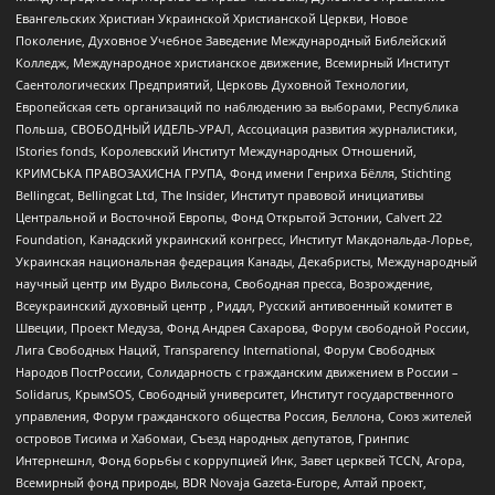
Евангельских Христиан Украинской Христианской Церкви, Новое
Поколение, Духовное Учебное Заведение Международный Библейский
Колледж, Международное христианское движение, Всемирный Институт
Саентологических Предприятий, Церковь Духовной Технологии,
Европейская сеть организаций по наблюдению за выборами, Республика
Польша, СВОБОДНЫЙ ИДЕЛЬ-УРАЛ, Ассоциация развития журналистики,
IStories fonds, Королевский Институт Международных Отношений,
КРИМСЬКА ПРАВОЗАХИСНА ГРУПА, Фонд имени Генриха Бёлля, Stichting
Bellingcat, Bellingcat Ltd, The Insider, Институт правовой инициативы
Центральной и Восточной Европы, Фонд Открытой Эстонии, Calvert 22
Foundation, Канадский украинский конгресс, Институт Макдональда-Лорье,
Украинская национальная федерация Канады, Декабристы, Международный
научный центр им Вудро Вильсона, Свободная пресса, Возрождение,
Всеукраинский духовный центр , Риддл, Русский антивоенный комитет в
Швеции, Проект Медуза, Фонд Андрея Сахарова, Форум свободной России,
Лига Свободных Наций, Transparеncy International, Форум Свободных
Народов ПостРоссии, Солидарность с гражданским движением в России –
Solidarus, КрымSOS, Свободный университет, Институт государственного
управления, Форум гражданского общества Россия, Беллона, Союз жителей
островов Тисима и Хабомаи, Съезд народных депутатов, Гринпис
Интернешнл, Фонд борьбы с коррупцией Инк, Завет церквей TCCN, Агора,
Всемирный фонд природы, BDR Novaja Gazeta-Europe, Алтай проект,