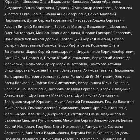
Юрьевич, Шнырова Ольга Вадимовна, Чанышева Лилия Айратовна,
Сидорович Ольга Борисовна, Туровский Александр Алексеевич, Васильева
Анастасия Евгеньевна, Ривина Анна Валерьевна, Бойко Анатолий
Николаевич, Дугин Сергей Георгиевич, Пивоваров Андрей Сергеевич,
Аверин Виталий Евгеньевич, Барахоев Магомед Бекханович, Шарипков
Олег Викторович, Мошель Ирина Ароновна, Шведов Григорий Сергеевич,
Пономарев Лев Александрович, Каргалицкий Борис Юльевич, Созаев
Валерий Валерьевич, Исламов Тимур Рифгатович, Романова Ольга
Евгеньевна, Щаров Сергей Алексадрович, Цирульников Борис Альбертович,
Гасан Ольга Павловна, Паутов Юрий Анатольевич, Верховский Александр
Маркович, Пислакова-Паркер Марина Петровна, Кочеткова Татьяна
Владимировна, Чуркина Наталья Валерьевна, Акимова Татьяна Николаевна,
Золотарева Екатерина Александровна, Рачинский Ян Збигневич, Жемкова
Елена Борисовна, Гудков Лев Дмитриевич, Илларионова Юлия Юрьевна,
Саранг Анна Васильевна, Захарова Светлана Сергеевна, Аверин Владимир
Анатольевич, Щур Татьяна Михайловна, Щур Николай Алексеевич,
Блинушов Андрей Юрьевич, Мосин Алексей Геннадьевич, Гефтер Валентин
Михайлович, Симонов Алексей Кириллович, Флиге Ирина Анатольевна,
Мельникова Валентина Дмитриевна, Вититинова Елена Владимировна,
Баженова Светлана Куприяновна, Максимов Сергей Владимирович, Беляев
Сергей Иванович, Голубева Елена Николаевна, Ганнушкина Светлана
Алексеевна, Закс Елена Владимировна, Буртина Елена Юрьевна, Гендель
Людмила Залмановна, Кокорина Екатерина Алексеевна, Шуманов Илья