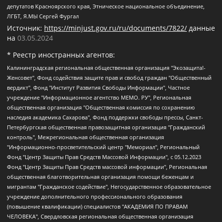
депутатов Красноярского края, Этническое национальное объединение,
ЛГБТ, Я.МЫ Сергей Фургал
Источник:
https://minjust.gov.ru/ru/documents/7822/
данные
на
03.05.2024
* Реестр иностранных агентов:
Калининградская региональная общественная организация "Экозащита!-Женсовет", Фонд содействия защите прав и свобод граждан "Общественный вердикт", Фонд "Институт Развития Свободы Информации", Частное учреждение "Информационное агентство МЕМО. РУ", Региональная общественная организация "Общественная комиссия по сохранению наследия академика Сахарова", Фонд поддержки свободы прессы, Санкт-Петербургская общественная правозащитная организация "Гражданский контроль", Межрегиональная общественная организация "Информационно-просветительский центр "Мемориал", Региональный Фонд "Центр Защиты Прав Средств Массовой Информации", с 05.12.2023 Фонд "Центр Защиты Прав Средств массовой информации", Региональная общественная благотворительная организация помощи беженцам и мигрантам "Гражданское содействие", Негосударственное образовательное учреждение дополнительного профессионального образования (повышение квалификации) специалистов "АКАДЕМИЯ ПО ПРАВАМ ЧЕЛОВЕКА", Свердловская региональная общественная организация "Сутяжник", Автономная некоммерческая организация "Центр независимых социологических исследований", Союз общественных объединений "Российский исследовательский центр по правам человека", Региональное общественное учреждение научно-информационный центр "МЕМОРИАЛ", Некоммерческая организация "Фонд защиты гласности", Автономная некоммерческая организация "Институт прав человека", Городская общественная организация "Екатеринбургское общество "МЕМОРИАЛ", Городская общественная организация "Рязанское историко-просветительское и правозащитное общество "Мемориал" (Рязанский Мемориал), Челябинский региональный орган общественной самодеятельности – женское общественное объединение "Женщины Евразии", Челябинский региональный орган общественной самодеятельности "Уральская правозащитная группа", Фонд содействия защите здоровья и социальной справедливости имени Андрея Рылькова, Автономная Некоммерческая Организация "Аналитический Центр Юрия Левады", Автономная некоммерческая организация социальной поддержки населения "Проект Апрель", Региональная общественная организация помощи женщинам и детям, находящимся в кризисной ситуации "Информационно-методический центр "Анна", Фонд содействия развитию массовых коммуникаций и правовому просвещению "Так-так-Так", Фонд содействия устойчивому развитию "Серебряная тайга", Свердловский региональный общественный фонд социальных проектов "Новое время", "Idel.Реалии", Кавказ.Реалии, Крым.Реалии, Телеканал Настоящее Время, Татаро-башкирская служба Радио Свобода (Azatliq Radiosi), Радио Свободная Европа/Радио Свобода (PCE/PC), "Сибирь.Реалии", "Фактограф", Благотворительный фонд помощи осужденным и их семьям, Автономная некоммерческая организация "Институт глобализации и социальных движений", Фонд "В защиту прав заключенных", Частное учреждение "Центр поддержки и содействия развитию средств массовой информации", Пензенский региональный общественный благотворительный фонд "Гражданский союз", "Север.Реалии", Некоммерческая организация Фонд "Правовая инициатива", Общество с ограниченной ответственностью "Радио Свободная Европа/Радио Свобода", Чешское информационное агентство "MEDIUM-ORIENT", Красноярская региональная общественная организация "Мы против СПИДа", Камалягин Денис Николаевич, Маркелов Сергей Евгеньевич, Пономарев Лев Александрович, Савицкая Людмила Алексеевна, Автономная некоммерческая организация "Центр по работе с проблемой насилия "НАСИЛИЮ.НЕТ", Межрегиональный профессиональный союз работников здравоохранения "Альянс врачей", Юридическое лицо, зарегистрированное в Латвийской Республике, SIA "Medusa Project" (регистрационный номер 40103797863, дата регистрации 10.06.2014), Некоммерческая организация "Фонд по борьбе с коррупцией", Автономная некоммерческая организация "Институт права и публичной политики", Баданин Роман Сергеевич, Гликин Максим Александрович, Железнова Мария Михайловна, Лукьянова Юлия Сергеевна, Маетная Елизавета Витальевна, Маняхин Петр Борисович, Чуракова Ольга Владимировна, Ярош Юлия Петровна, Юридическое лицо "The Insider SIA", зарегистрированное в Риге, Латвийская Республика (дата регистрации 26.06.2015), являющееся администратором доменного имени интернет-издания "The Insider SIA", https://theins.ru, Постернак Алексей Евгеньевич, Рубин Михаил Аркадьевич, Анин Роман Александрович, Юридическое лицо Istories fonds, зарегистрированное в Латвийской Республике (регистрационный номер 50008295751, дата регистрации 24.02.2020), Великовский Дмитрий Александрович, Долинина Ирина Николаевна, Мароховская Алеся Алексеевна, Шлейнов Роман Юрьевич, Шмагун Олеся Валентиновна, Общество с ограниченной ответственностью "Альтаир 2021", Общество с ограниченной ответственностью "Вега 2021", Общество с ограниченной ответственностью "Главный редактор 2021", Общество с ограниченной ответственностью "Ромашки монолит", Важенков Артем Валерьевич, Ивановская областная общественная организация "Центр гендерных исследований", Гурман Юрий Альбертович, Медиапроект "ОВД-Инфо", Егоров Владимир Владимирович, Жилинский Владимир Александрович, Общество с ограниченной ответственностью "ЗП", Иванова София Юрьевна, Карезина Инна Павловна, Кильтау Екатерина Викторовна, Петров Алексей Викторович, Пискунов Сергей Евгеньевич, Смирнов Сергей Сергеевич, Тихонов Михаил Сергеевич, Общество с ограниченной ответственностью "ЖУРНАЛИСТ-ИНОСТРАННЫЙ АГЕНТ", Арапова Галина Юрьевна, Вольтская Татьяна Анатольевна, Американская компания "Mason G.E.S. Anonymous Foundation" (США), являющаяся владельцем интернет-издания https://mnews.world/, Компания "Stichting Bellingcat", зарегистрированная в Нидерландах (дата регистрации 11.07.2018), Захаров Андрей Вячеславович, Клепиковская Екатерина Дмитриевна, Общество с ограниченной ответственностью "МЕМО", Перл Роман Александрович, Симонов Евгений Алексеевич, Соловьева Елена Анатольевна, Сотников Даниил Владимирович, Сурначева Елизавета Дмитриевна, Автономная некоммерческая организация по защите прав человека и информированию населения "Якутия – Наше Мнение", Общество с ограниченной ответственностью "Москоу диджитал медиа", с 26.01.2023 Общество с ограниченной ответственностью "Чайка Белые сады", Ветошкина Валерия Валерьевна, Заговора Максим Александрович, Межрегиональное общественное движение "Российская ЛГБТ - сеть", Оленичев Максим Владимирович, Павлов Иван Юрьевич, Скворцова Елена Сергеевна, Общество с ограниченной ответственностью "Как бы инагент", Кочетков Игорь Викторович, Общество с ограниченной ответственностью "Честные выборы", Еланчик Олег Александрович, Общество с ограниченной ответственностью "Нобелевский призыв", Гималова Регина Эмилевна, Григорьев Андрей Валерьевич, Григорьева Алина Александровна, Ассоциация по содействию защите прав призывников, альтернативнослужащих и военнослужащих "Правозащитная группа "Гражданин.Армия.Право", Хисамова Регина Фаритовна, Автономная некоммерческая организация по реализации социально-правовых программ "Лилит", Дальневосточное общественное движение "Маяк", Санкт-Петербургская ЛГБТ-инициативная группа "Выход", Инициативная группа ЛГБТ+ "Реверс", Алексеев Андрей Викторович, Бекбулатова Таисия Львовна, Беляев Иван Михайлович, Владыкина Елена Сергеевна, Гельман Марат Александрович, Никульшина Вероника Юрьевна, Толоконникова Надежда Андреевна, Шендерович Виктор Анатольевич, Общество с ограниченной ответственностью "Данное сообщение", Общество с ограниченной ответственностью Издательский дом "Новая глава", Айнбиндер Александра Александровна, Московский комьюнити-центр для ЛГБТ+инициатив, Благотворительный фонд развития филантропии, Deutsche Welle (Германия, Kurt-Schumacher-Strasse 3, 53113 Bonn), Борзунова Мария Михайловна, Воробьев Виктор Викторович, Голубева Анна Львовна, Константинова Алла Михайловна, Малкова Ирина Владимировна, Мурадов Мурад Абдулгалимович, Осетинская Елизавета Николаевна, Понасенков Евгений Николаевич, Ганапольский Матвей Юрьевич, Киселев Евгений Алексеевич, Борухович Ирина Григорьевна, Дремин Иван Тимофеевич, Дубровский Дмитрий Викторович, Красноярская региональная общественная организация поддержки и развития альтернативных образовательных технологий и межкультурных коммуникаций "ИНТЕРРА", Маяковская Екатерина Алексеевна, Фейгин Марк Захарович, Филимонов Андрей Викторович, Дзугкоева Регина Николаевна, Доброхотов Роман Александрович, Дудь Юрий Александрович, Елкин Сергей Владимирович, Кругликов Кирилл Игоревич, Сабунаева Мария Леонидовна, Семенов Алексей Владимирович, Шаинян Карен Багратович, Шульман Екатерина Михайловна, Асафьев Артур Валерьевич, Вахштайн Виктор Семенович, Венедиктов Алексей Алексеевич, Лушникова Екатерина Евгеньевна, Волков Леонид Михайлович, Невзоров Александр Глебович, Пархоменко Сергей Борисович, Сироткин Ярослав Николаевич, Кара-Мурза Владимир Владимирович, Баранова Наталья Владимировна, Гозман Леонид Яковлевич, Кагарлицкий Борис Юльевич, Климарев Михаил Валерьевич, Милов Владимир Станиславович, Автономная некоммерческая организация Краснодарский центр современного искусства "Типография", Моргенштерн Алишер Тагирович, Соболь Любовь Эдуардовна, Общество с ограниченной ответственностью "ЛИЗА НОРМ", Каспаров Гарри Кимович, Ходорковский Михаил Борисович, Общество с ограниченной ответственностью "Апрельские тезисы", Данилович Ирина Брониславовна, Кашин Олег Владимирович, Петров Николай Владимирович, Пивоваров Алексей Владимирович, Соколов Михаил Владимирович, Цветкова Юлия Владимировна, Чичваркин Евгений Александрович, Комитет против пыток/Команда против пыток, Общество с ограниченной ответственностью "Первый научный", Общество с ограниченной ответственностью "Вертолет и ко", Белоцерковская Вероника Борисовна, Кац Максим Евгеньевич, Лазарева Татьяна Юрьевна, Шаведдинов Руслан Табризович, Яшин Илья Валерьевич, Общество с ограниченной ответственностью "Иноагент ААВ", Алешковский Дмитрий Петрович, Альбац Евгения Марковна, Быков Дмитрий Львович, Галямина Юлия Евгеньевна, Лойко Сергей Леонидович, Мартынов Кирилл Константинович, Медведев Сергей Александрович, Крашенинников Федор Геннадиевич, Гордеева Катерина Вл