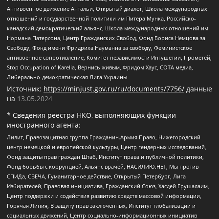
Антивоенное движение Антальи, Открытый диалог, Школа международных
отношений и государственной политики им Питера Мунка, Российско-
канадский демократический альянс, Школа международных отношений им
Нормана Патерсона, Центр Гражданских Свобод, Фонд Бориса Немцова за
Свободу, Фонд имени Фридриха Науманна за свободу, Феминистское
антивоенное сопротивление, Комитет независимости Ингушетии, Прометей,
Stop Occupation of Karelia, Вернись живым, Фридом Хаус, СОТА медиа,
Либерально-демократическая Лига Украины
Источник:
https://minjust.gov.ru/ru/documents/7756/
данные
на
13.05.2024
* Сведения реестра НКО, выполняющих функции
иностранного агента:
Лилит, Правозащитная группа Гражданин.Армия.Право, Нижегородский
центр немецкой и европейской культуры, Центр гендерных исследований,
Фонд защиты прав граждан Штаб, Институт права и публичной политики,
Фонд борьбы с коррупцией, Альянс врачей, НАСИЛИЮ.НЕТ, Мы против
СПИДа, СВЕЧА, Гуманитарное действие, Открытый Петербург, Лига
Избирателей, Правовая инициатива, Гражданский Союз, Хасдей Ерушалаим,
Центр поддержки и содействия развитию средств массовой информации,
Горячая Линия, В защиту прав заключенных, Институт глобализации и
социальных движений, Центр социально-информационных инициатив