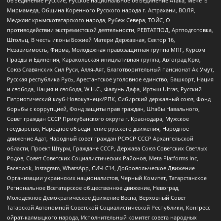
объединение Русские, Русское национальное объединение Атака, Мечеть
Мирмамеда, Община Коренного Русского народа г. Астрахани, ВОЛЯ,
Меджлис крымскотатарского народа, Рубеж Севера, ТОЙС, О
противодействии экстремистской деятельности, РЕВТАТПОД, Артподготовка,
Штольц, В честь иконы Божией Матери Державная, Сектор 16,
Независимость, Фирма, Молодежная правозащитная группа МПГ, Курсом
Правды и Единения, Каракольская инициативная группа, Автоград Крю,
Союз Славянских Сил Руси, Алля-Аят, Благотворительный пансионат Ак Умут,
Русская республика Русь, Арестантское уголовное единство, Башкорт, Нация
и свобода, Нация и свобода, W.H.С., Фалунь Дафа, Иртыш Ultras, Русский
Патриотический клуб-Новокузнецк/РПК, Сибирский державный союз, Фонд
борьбы с коррупцией, Фонд защиты прав граждан, Штабы Навального,
Совет граждан СССР Прикубанского округа г. Краснодара, Мужское
государство, Народное объединение русского движения, Народное
движение Адат, Народный совет граждан РСФСР СССР Архангельской
области, Проект Штурм, Граждане СССР, Держава Союз Советских Светлых
Родов, Совет Советских Социалистических Районов, Meta Platforms Inc,
Facebook, Instagram, WhatsApp, СИЧ-С14, Добровольческое Движение
Организации украинских националистов, Черный Комитет, Татарстанское
Региональное Всетатарское общественное движение, Невоград,
Молодежное Демократическое Движение Весна, Верховный Совет
Татарской Автономной Советской Социалистической Республики, Конгресс
ойрат-калмыцкого народа, Исполнительный комитет совета народных