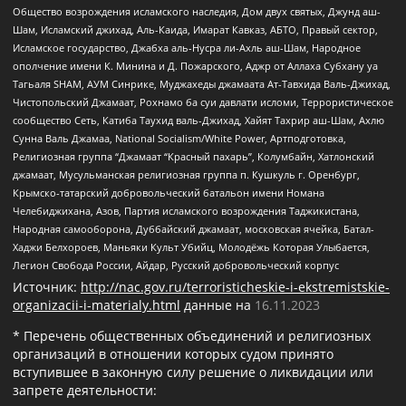
Общество возрождения исламского наследия, Дом двух святых, Джунд аш-
Шам, Исламский джихад, Аль-Каида, Имарат Кавказ, АБТО, Правый сектор,
Исламское государство, Джабха аль-Нусра ли-Ахль аш-Шам, Народное
ополчение имени К. Минина и Д. Пожарского, Аджр от Аллаха Субхану уа
Тагьаля SHAM, АУМ Синрике, Муджахеды джамаата Ат-Тавхида Валь-Джихад,
Чистопольский Джамаат, Рохнамо ба суи давлати исломи, Террористическое
сообщество Сеть, Катиба Таухид валь-Джихад, Хайят Тахрир аш-Шам, Ахлю
Сунна Валь Джамаа, National Socialism/White Power, Артподготовка,
Религиозная группа “Джамаат “Красный пахарь”, Колумбайн, Хатлонский
джамаат, Мусульманская религиозная группа п. Кушкуль г. Оренбург,
Крымско-татарский добровольческий батальон имени Номана
Челебиджихана, Азов, Партия исламского возрождения Таджикистана,
Народная самооборона, Дуббайский джамаат, московская ячейка, Батал-
Хаджи Белхороев, Маньяки Культ Убийц, Молодёжь Которая Улыбается,
Легион Свобода России, Айдар, Русский добровольческий корпус
Источник:
http://nac.gov.ru/terroristicheskie-i-ekstremistskie-
organizacii-i-materialy.html
данные на
16.11.2023
* Перечень общественных объединений и религиозных
организаций в отношении которых судом принято
вступившее в законную силу решение о ликвидации или
запрете деятельности: