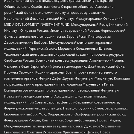
Национальный фонд в поддержку демократии, Институт Открытое
Общество Фонд Содействия, Фонд Открытое общество, Американо-
российский фонд по экономическому и правовому развитию,
Национальный Демократический Институт Международных Отношений,
MEDIA DEVELOPMENT INVESTMENT FUND, Международный Республиканский
Институт, Открытая Россия, Институт современной России, Черноморский
фонд регионального сотрудничества, Европейская Платформа за
Демократические Выборы, Международный центр электоральных
исследований, Германский фонд Маршалла Соединенных Штатов,
Тихоокеанский центр защиты окружающей среды и природных ресурсов,
Свободная Россия, Всемирный конгресс украинцев, Атлантический совет,
Человек в беде, Европейский фонд за демократию, Джеймстаунский фонд,
Прожект Хармони, Родники дракона, Врачи против насильственного
извлечения органов, Фалунь Дафа, Друзья Фалуньгун, Фалуньгун, Коалиция
по расследованию преследования в отношении Фалуньгун в Китае,
Всемирная организация по расследованию преследований Фалуньгун,
Пражский гражданский центр, Ассоциация школ политических
исследований при Совете Европы, Центр либеральной современности,
Форум русскоязычных европейцев, Немецко-русский обмен, Бард колледж,
Европейский выбор, Фонд Ходорковского, Оксфордский российский фонд,
Фонд Будущее России, Компания свободы информации, Проект Медиа,
Международное партнерство за права человека, Духовное Управление
Евангельских Христиан Украинской Христианской Церкви, Новое