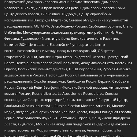
Белорусский дом прав человека имени Бориса Звозскова, Дом прав
человека Тбилиси, Дом прав человека Ереван, Дом прав человека Крым,
Центр дикого лосося, TVR Studios, ТВ Дождь, Центр европейских
исследований им Вилфрида Мартенса, Сетевое объединение журналистов
расследователей, АЛЛАТРА, За свободную Россию, Свободная Бурятия, Uralic,
UnKremlin, Международная федерация транспортных рабочих, ИстЧам
Финланд, Гудзоновский институт, Фонд Демократического Развития,
Комитет-2024, Центрально-Европейский университет, Центр
восточноевропейских и международных исследований, Общество
Сторожевой башни, Библии и трактатов Свидетелей Иеговы, Гражданский
Совет, Центр анализа европейской политики, Академическая сеть Восточная
Европа, Российский комитет действия, РЭНД корпорейшн, Русская Америка
за демократию в России, Настоящая Россия, Глобальная сеть журналистов-
расследователей, Служба поддержки, Свободная Россия Берлин, Свободная
Россия Северный Рейн-Вестфалия, Фонд глобальной помощи, Антивоенный
комитет России, Russie-Libertes, La Asocicion de Rusos Libres, Союз за
возвращение Северных территорий, Крымскотатарский Ресурсный Центр,
Глобальный союз IndustriALL, Russian Election Monitor, Article 19, Мнение
медиа, Федерация анархического черного креста, Радио Свободная Европа,
Германское общество изучения Восточной Европы, Фонд имени Фридриха
Эберта, XZ gGmbH, Мобильная академия поддержки гендерной демократии
и миротворчества, Форум имени Льва Копелева, American Councils for
International Education, Cultural Vistas, Institute of International Education,