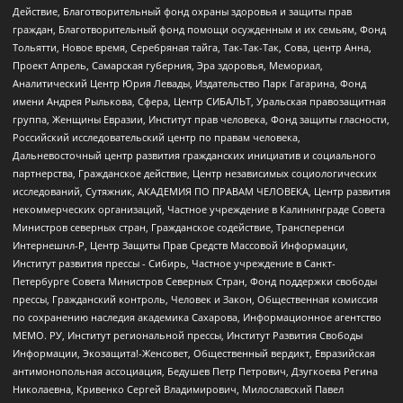
Действие, Благотворительный фонд охраны здоровья и защиты прав
граждан, Благотворительный фонд помощи осужденным и их семьям, Фонд
Тольятти, Новое время, Серебряная тайга, Так-Так-Так, Сова, центр Анна,
Проект Апрель, Самарская губерния, Эра здоровья, Мемориал,
Аналитический Центр Юрия Левады, Издательство Парк Гагарина, Фонд
имени Андрея Рылькова, Сфера, Центр СИБАЛЬТ, Уральская правозащитная
группа, Женщины Евразии, Институт прав человека, Фонд защиты гласности,
Российский исследовательский центр по правам человека,
Дальневосточный центр развития гражданских инициатив и социального
партнерства, Гражданское действие, Центр независимых социологических
исследований, Сутяжник, АКАДЕМИЯ ПО ПРАВАМ ЧЕЛОВЕКА, Центр развития
некоммерческих организаций, Частное учреждение в Калининграде Совета
Министров северных стран, Гражданское содействие, Трансперенси
Интернешнл-Р, Центр Защиты Прав Средств Массовой Информации,
Институт развития прессы - Сибирь, Частное учреждение в Санкт-
Петербурге Совета Министров Северных Стран, Фонд поддержки свободы
прессы, Гражданский контроль, Человек и Закон, Общественная комиссия
по сохранению наследия академика Сахарова, Информационное агентство
МЕМО. РУ, Институт региональной прессы, Институт Развития Свободы
Информации, Экозащита!-Женсовет, Общественный вердикт, Евразийская
антимонопольная ассоциация, Бедушев Петр Петрович, Дзугкоева Регина
Николаевна, Кривенко Сергей Владимирович, Милославский Павел