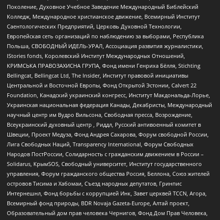
Поколение, Духовное Учебное Заведение Международный Библейский
Колледж, Международное христианское движение, Всемирный Институт
Саентологических Предприятий, Церковь Духовной Технологии,
Европейская сеть организаций по наблюдению за выборами, Республика
Польша, СВОБОДНЫЙ ИДЕЛЬ-УРАЛ, Ассоциация развития журналистики,
IStories fonds, Королевский Институт Международных Отношений,
КРИМСЬКА ПРАВОЗАХИСНА ГРУПА, Фонд имени Генриха Бёлля, Stichting
Bellingcat, Bellingcat Ltd, The Insider, Институт правовой инициативы
Центральной и Восточной Европы, Фонд Открытой Эстонии, Calvert 22
Foundation, Канадский украинский конгресс, Институт Макдональда-Лорье,
Украинская национальная федерация Канады, Декабристы, Международный
научный центр им Вудро Вильсона, Свободная пресса, Возрождение,
Всеукраинский духовный центр , Риддл, Русский антивоенный комитет в
Швеции, Проект Медуза, Фонд Андрея Сахарова, Форум свободной России,
Лига Свободных Наций, Transparеncy International, Форум Свободных
Народов ПостРоссии, Солидарность с гражданским движением в России –
Solidarus, КрымSOS, Свободный университет, Институт государственного
управления, Форум гражданского общества Россия, Беллона, Союз жителей
островов Тисима и Хабомаи, Съезд народных депутатов, Гринпис
Интернешнл, Фонд борьбы с коррупцией Инк, Завет церквей TCCN, Агора,
Всемирный фонд природы, BDR Novaja Gazeta-Europe, Алтай проект,
Образовательный дом прав человека Чернигов, Фонд Дом Прав Человека,