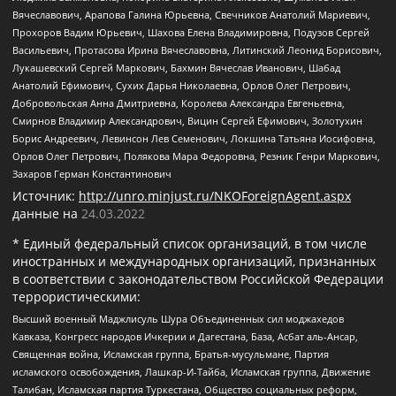
Вячеславович, Арапова Галина Юрьевна, Свечников Анатолий Мариевич,
Прохоров Вадим Юрьевич, Шахова Елена Владимировна, Подузов Сергей
Васильевич, Протасова Ирина Вячеславовна, Литинский Леонид Борисович,
Лукашевский Сергей Маркович, Бахмин Вячеслав Иванович, Шабад
Анатолий Ефимович, Сухих Дарья Николаевна, Орлов Олег Петрович,
Добровольская Анна Дмитриевна, Королева Александра Евгеньевна,
Смирнов Владимир Александрович, Вицин Сергей Ефимович, Золотухин
Борис Андреевич, Левинсон Лев Семенович, Локшина Татьяна Иосифовна,
Орлов Олег Петрович, Полякова Мара Федоровна, Резник Генри Маркович,
Захаров Герман Константинович
Источник:
http://unro.minjust.ru/NKOForeignAgent.aspx
данные на
24.03.2022
* Единый федеральный список организаций, в том числе
иностранных и международных организаций, признанных
в соответствии с законодательством Российской Федерации
террористическими:
Высший военный Маджлисуль Шура Объединенных сил моджахедов
Кавказа, Конгресс народов Ичкерии и Дагестана, База, Асбат аль-Ансар,
Священная война, Исламская группа, Братья-мусульмане, Партия
исламского освобождения, Лашкар-И-Тайба, Исламская группа, Движение
Талибан, Исламская партия Туркестана, Общество социальных реформ,