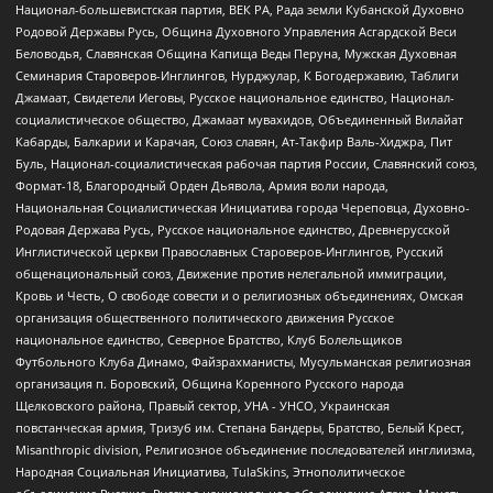
Национал-большевистская партия, ВЕК РА, Рада земли Кубанской Духовно
Родовой Державы Русь, Община Духовного Управления Асгардской Веси
Беловодья, Славянская Община Капища Веды Перуна, Мужская Духовная
Семинария Староверов-Инглингов, Нурджулар, К Богодержавию, Таблиги
Джамаат, Свидетели Иеговы, Русское национальное единство, Национал-
социалистическое общество, Джамаат мувахидов, Объединенный Вилайат
Кабарды, Балкарии и Карачая, Союз славян, Ат-Такфир Валь-Хиджра, Пит
Буль, Национал-социалистическая рабочая партия России, Славянский союз,
Формат-18, Благородный Орден Дьявола, Армия воли народа,
Национальная Социалистическая Инициатива города Череповца, Духовно-
Родовая Держава Русь, Русское национальное единство, Древнерусской
Инглистической церкви Православных Староверов-Инглингов, Русский
общенациональный союз, Движение против нелегальной иммиграции,
Кровь и Честь, О свободе совести и о религиозных объединениях, Омская
организация общественного политического движения Русское
национальное единство, Северное Братство, Клуб Болельщиков
Футбольного Клуба Динамо, Файзрахманисты, Мусульманская религиозная
организация п. Боровский, Община Коренного Русского народа
Щелковского района, Правый сектор, УНА - УНСО, Украинская
повстанческая армия, Тризуб им. Степана Бандеры, Братство, Белый Крест,
Misanthropic division, Религиозное объединение последователей инглиизма,
Народная Социальная Инициатива, TulaSkins, Этнополитическое