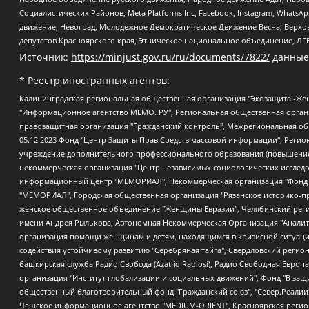
Социалистических Районов, Meta Platforms Inc, Facebook, Instagram, Wha
движение, Невоград, Молодежное Демократическое Движение Весна, Верхов
депутатов Красноярского края, Этническое национальное объединение, ЛГ
Источник:
https://minjust.gov.ru/ru/documents/7822/
данные
* Реестр иностранных агентов:
Калининградская региональная общественная организация "Экозащита!-Женсовет", Фонд содействия защите прав и свобод граждан "Общественный вердикт", Фонд "Институт Развития Свободы Информации", Частное учреждение "Информационное агентство МЕМО. РУ", Региональная общественная организация "Общественная комиссия по сохранению наследия академика Сахарова", Фонд поддержки свободы прессы, Санкт-Петербургская общественная правозащитная организация "Гражданский контроль", Межрегиональная общественная организация "Информационно-просветительский центр "Мемориал", Региональный Фонд "Центр Защиты Прав Средств Массовой Информации", с 05.12.2023 Фонд "Центр Защиты Прав Средств массовой информации", Региональная общественная благотворительная организация помощи беженцам и мигрантам "Гражданское содействие", Негосударственное образовательное учреждение дополнительного профессионального образования (повышение квалификации) специалистов "АКАДЕМИЯ ПО ПРАВАМ ЧЕЛОВЕКА", Свердловская региональная общественная организация "Сутяжник", Автономная некоммерческая организация "Центр независимых социологических исследований", Союз общественных объединений "Российский исследовательский центр по правам человека", Региональное общественное учреждение научно-информационный центр "МЕМОРИАЛ", Некоммерческая организация "Фонд защиты гласности", Автономная некоммерческая организация "Институт прав человека", Городская общественная организация "Екатеринбургское общество "МЕМОРИАЛ", Городская общественная организация "Рязанское историко-просветительское и правозащитное общество "Мемориал" (Рязанский Мемориал), Челябинский региональный орган общественной самодеятельности – женское общественное объединение "Женщины Евразии", Челябинский региональный орган общественной самодеятельности "Уральская правозащитная группа", Фонд содействия защите здоровья и социальной справедливости имени Андрея Рылькова, Автономная Некоммерческая Организация "Аналитический Центр Юрия Левады", Автономная некоммерческая организация социальной поддержки населения "Проект Апрель", Региональная общественная организация помощи женщинам и детям, находящимся в кризисной ситуации "Информационно-методический центр "Анна", Фонд содействия развитию массовых коммуникаций и правовому просвещению "Так-так-Так", Фонд содействия устойчивому развитию "Серебряная тайга", Свердловский региональный общественный фонд социальных проектов "Новое время", "Idel.Реалии", Кавказ.Реалии, Крым.Реалии, Телеканал Настоящее Время, Татаро-башкирская служба Радио Свобода (Azatliq Radiosi), Радио Свободная Европа/Радио Свобода (PCE/PC), "Сибирь.Реалии", "Фактограф", Благотворительный фонд помощи осужденным и их семьям, Автономная некоммерческая организация "Институт глобализации и социальных движений", Фонд "В защиту прав заключенных", Частное учреждение "Центр поддержки и содействия развитию средств массовой информации", Пензенский региональный общественный благотворительный фонд "Гражданский союз", "Север.Реалии", Некоммерческая организация Фонд "Правовая инициатива", Общество с ограниченной ответственностью "Радио Свободная Европа/Радио Свобода", Чешское информационное агентство "MEDIUM-ORIENT", Красноярская региональная общественная организация "Мы против СПИДа", Камалягин Денис Николаевич, Маркелов Сергей Евгеньевич, Пономарев Лев Александрович, Савицкая Людмила Алексеевна, Автоно