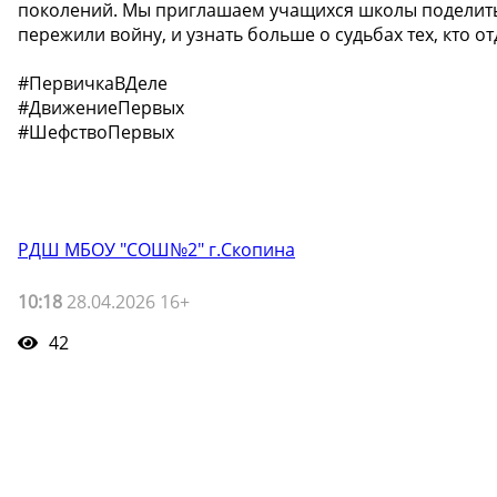
поколений. Мы приглашаем учащихся школы поделить
пережили войну, и узнать больше о судьбах тех, кто о
#ПервичкаВДеле
#ДвижениеПервых
#ШефствоПервых
РДШ МБОУ "СОШ№2" г.Скопина
10:18
28.04.2026 16+
42