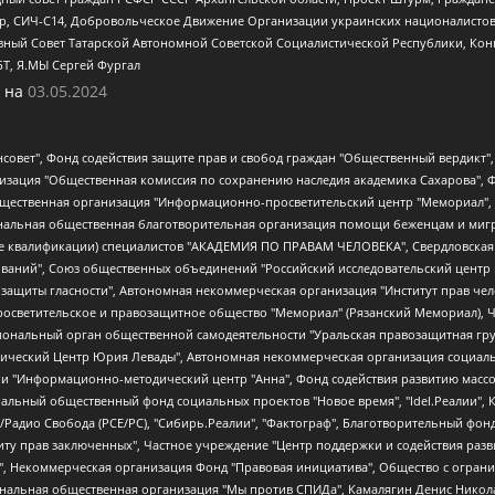
tsApp, СИЧ-С14, Добровольческое Движение Организации украинских националисто
ный Совет Татарской Автономной Советской Социалистической Республики, Кон
БТ, Я.МЫ Сергей Фургал
 на
03.05.2024
мная некоммерческая организация "Центр по работе с проблемой насилия "НАСИЛИЮ.НЕТ", Межрегиональный профессиональный союз работников здравоохранения "Альянс врачей", Юридическое лицо, зарегистрированное в Латвийской Республике, SIA "Medusa Project" (регистрационный номер 40103797863, дата регистрации 10.06.2014), Некоммерческая организация "Фонд по борьбе с коррупцией", Автономная некоммерческая организация "Институт права и публичной политики", Баданин Роман Сергеевич, Гликин Максим Александрович, Железнова Мария Михайловна, Лукьянова Юлия Сергеевна, Маетная Елизавета Витальевна, Маняхин Петр Борисович, Чуракова Ольга Владимировна, Ярош Юлия Петровна, Юридическое лицо "The Insider SIA", зарегистрированное в Риге, Латвийская Республика (дата регистрации 26.06.2015), являющееся администратором доменного имени интернет-издания "The Insider SIA", https://theins.ru, Постернак Алексей Евгеньевич, Рубин Михаил Аркадьевич, Анин Роман Александрович, Юридическое лицо Istories fonds, зарегистрированное в Латвийской Республике (регистрационный номер 50008295751, дата регистрации 24.02.2020), Великовский Дмитрий Александрович, Долинина Ирина Николаевна, Мароховская Алеся Алексеевна, Шлейнов Роман Юрьевич, Шмагун Олеся Валентиновна, Общество с ограниченной ответственностью "Альтаир 2021", Общество с ограниченной ответственностью "Вега 2021", Общество с ограниченной ответственностью "Главный редактор 2021", Общество с ограниченной ответственностью "Ромашки монолит", Важенков Артем Валерьевич, Ивановская областная общественная организация "Центр гендерных исследований", Гурман Юрий Альбертович, Медиапроект "ОВД-Инфо", Егоров Владимир Владимирович, Жилинский Владимир Александрович, Общество с ограниченной ответственностью "ЗП", Иванова София Юрьевна, Карезина Инна Павловна, Кильтау Екатерина Викторовна, Петров Алексей Викторович, Пискунов Сергей Евгеньевич, Смирнов Сергей Сергеевич, Тихонов Михаил Сергеевич, Общество с ограниченной ответственностью "ЖУРНАЛИСТ-ИНОСТРАННЫЙ АГЕНТ", Арапова Галина Юрьевна, Вольтская Татьяна Анатольевна, Американская компания "Mason G.E.S. Anonymous Foundation" (США), являющаяся владельцем интернет-издания https://mnews.world/, Компания "Stichting Bellingcat", зарегистрированная в Нидерландах (дата регистрации 11.07.2018), Захаров Андрей Вячеславович, Клепиковская Екатерина Дмитриевна, Общество с ограниченной ответственностью "МЕМО", Перл Роман Александрович, Симонов Евгений Алексеевич, Соловьева Елена Анатольевна, Сотников Даниил Владимирович, Сурначева Елизавета Дмитриевна, Автономная некоммерческая организация по защите прав человека и информированию населения "Якутия – Наше Мнение", Общество с ограниченной ответственностью "Москоу диджитал медиа", с 26.01.2023 Общество с ограниченной ответственностью "Чайка Белые сады", Ветошкина Валерия Валерьевна, Заговора Максим Александрович, Межрегиональное общественное движение "Российская ЛГБТ - сеть", Оленичев Максим Владимирович, Павлов Иван Юрьевич, Скворцова Елена Сергеевна, Общество с ограниченной ответственностью "Как бы инагент", Кочетков Игорь Викторович, Общество с ограниченной ответственностью "Честные выборы", Еланчик Олег Александрович, Общество с ограниченной ответственностью "Нобелевский призыв", Гималова Регина Эмилевна, Григорьев Андрей Валерьевич, Григорьева Алина Александровна, Ассоциация по содействию защите прав призывников, альтернативнослужащих и военнослужащих "Правозащитная группа "Гражданин.Армия.Право", Хисамова Регина Фаритовна, Автономная некоммерческая организация по реализации социально-правовых программ "Лилит", Дальн