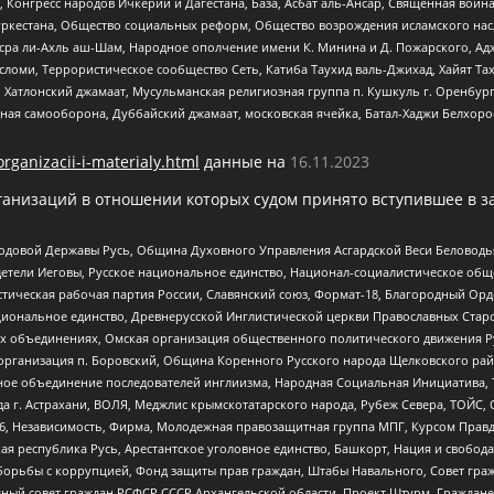
нгресс народов Ичкерии и Дагестана, База, Асбат аль-Ансар, Священная война,
уркестана, Общество социальных реформ, Общество возрождения исламского насл
Нусра ли-Ахль аш-Шам, Народное ополчение имени К. Минина и Д. Пожарского, Ад
сломи, Террористическое сообщество Сеть, Катиба Таухид валь-Джихад, Хайят Тах
, Хатлонский джамаат, Мусульманская религиозная группа п. Кушкуль г. Оренбу
ная самооборона, Дуббайский джамаат, московская ячейка, Батал-Хаджи Белхор
organizacii-i-materialy.html
данные на
16.11.2023
анизаций в отношении которых судом принято вступившее в з
 Родовой Державы Русь, Община Духовного Управления Асгардской Веси Беловод
детели Иеговы, Русское национальное единство, Национал-социалистическое об
истическая рабочая партия России, Славянский союз, Формат-18, Благородный Ор
ациональное единство, Древнерусской Инглистической церкви Православных Ста
ных объединениях, Омская организация общественного политического движения Р
рганизация п. Боровский, Община Коренного Русского народа Щелковского район
гиозное объединение последователей инглиизма, Народная Социальная Инициатива,
 г. Астрахани, ВОЛЯ, Меджлис крымскотатарского народа, Рубеж Севера, ТОЙС, 
6, Независимость, Фирма, Молодежная правозащитная группа МПГ, Курсом Правд
ая республика Русь, Арестантское уголовное единство, Башкорт, Нация и свобода,
орьбы с коррупцией, Фонд защиты прав граждан, Штабы Навального, Совет гражд
ный совет граждан РСФСР СССР Архангельской области, Проект Штурм, Граждане 