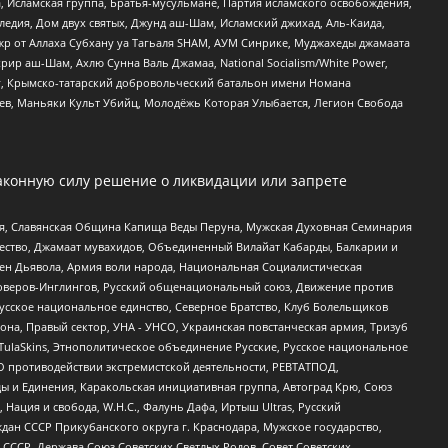
 Исламская группа, Братья-мусульмане, Партия исламского освобождения,
едия, Дом двух святых, Джунд аш-Шам, Исламский джихад, Аль-Каида,
жр от Аллаха Субхану уа Тагьаля SHAM, АУМ Синрике, Муджахеды джамаата
рир аш-Шам, Ахлю Сунна Валь Джамаа, National Socialism/White Power,
рг, Крымско-татарский добровольческий батальон имени Номана
оев, Маньяки Культ Убийц, Молодёжь Которая Улыбается, Легион Свобода
аконную силу решение о ликвидации или запрете
ья, Славянская Община Капища Веды Перуна, Мужская Духовная Семинария
щество, Джамаат мувахидов, Объединенный Вилайат Кабарды, Балкарии и
ден Дьявола, Армия воли народа, Национальная Социалистическая
роверов-Инглингов, Русский общенациональный союз, Движение против
усское национальное единство, Северное Братство, Клуб Болельщиков
а, Правый сектор, УНА - УНСО, Украинская повстанческая армия, Тризуб
 TulaSkins, Этнополитическое объединение Русские, Русское национальное
О противодействии экстремистской деятельности, РЕВТАТПОД,
ы и Единения, Каракольская инициативная группа, Автоград Крю, Союз
 Нация и свобода, W.H.С., Фалунь Дафа, Иртыш Ultras, Русский
ан СССР Прикубанского округа г. Краснодара, Мужское государство,
СССР, Держава Союз Советских Светлых Родов, Совет Советских