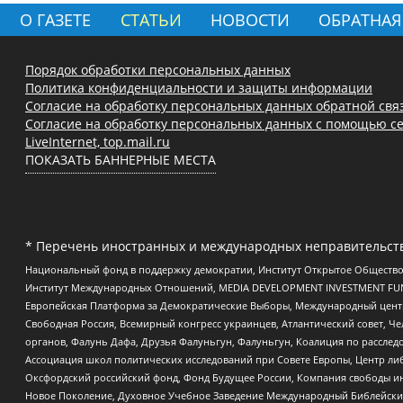
О ГАЗЕТЕ
СТАТЬИ
НОВОСТИ
ОБРАТНАЯ
Порядок обработки персональных данных
Политика конфиденциальности и защиты информации
Согласие на обработку персональных данных обратной свя
Согласие на обработку персональных данных с помощью се
LiveInternet, top.mail.ru
ПОКАЗАТЬ БАННЕРНЫЕ МЕСТА
* Перечень иностранных и международных неправительств
Национальный фонд в поддержку демократии, Институт Открытое Общество
Институт Международных Отношений, MEDIA DEVELOPMENT INVESTMENT FUND,
Европейская Платформа за Демократические Выборы, Международный цент
Свободная Россия, Всемирный конгресс украинцев, Атлантический совет, Ч
органов, Фалунь Дафа, Друзья Фалуньгун, Фалуньгун, Коалиция по рассле
Ассоциация школ политических исследований при Совете Европы, Центр ли
Оксфордский российский фонд, Фонд Будущее России, Компания свободы ин
Новое Поколение, Духовное Учебное Заведение Международный Библейский