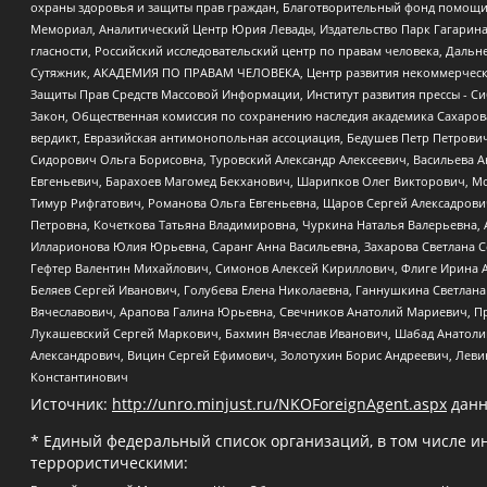
охраны здоровья и защиты прав граждан, Благотворительный фонд помощи ос
Мемориал, Аналитический Центр Юрия Левады, Издательство Парк Гагарина
гласности, Российский исследовательский центр по правам человека, Даль
Сутяжник, АКАДЕМИЯ ПО ПРАВАМ ЧЕЛОВЕКА, Центр развития некоммерческих
Защиты Прав Средств Массовой Информации, Институт развития прессы - Си
Закон, Общественная комиссия по сохранению наследия академика Сахаров
вердикт, Евразийская антимонопольная ассоциация, Бедушев Петр Петрови
Сидорович Ольга Борисовна, Туровский Александр Алексеевич, Васильева А
Евгеньевич, Барахоев Магомед Бекханович, Шарипков Олег Викторович, М
Тимур Рифгатович, Романова Ольга Евгеньевна, Щаров Сергей Алексадрови
Петровна, Кочеткова Татьяна Владимировна, Чуркина Наталья Валерьевна, 
Илларионова Юлия Юрьевна, Саранг Анна Васильевна, Захарова Светлана 
Гефтер Валентин Михайлович, Симонов Алексей Кириллович, Флиге Ирина 
Беляев Сергей Иванович, Голубева Елена Николаевна, Ганнушкина Светлана
Вячеславович, Арапова Галина Юрьевна, Свечников Анатолий Мариевич, П
Лукашевский Сергей Маркович, Бахмин Вячеслав Иванович, Шабад Анатоли
Александрович, Вицин Сергей Ефимович, Золотухин Борис Андреевич, Леви
Константинович
Источник:
http://unro.minjust.ru/NKOForeignAgent.aspx
данн
* Единый федеральный список организаций, в том числе и
террористическими: