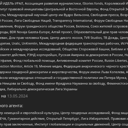
 ИДЕЛЬ-УРАЛ, Ассоциация развития журналистики, IStories fonds, Королевск
r, Институт правовой инициативы Центральной и Восточной Европы, Фонд Открытой Э
ты, Международный научный центр им Вудро Вильсона, Свободная пресса, Возро
России, Лига Свободных Наций, Transparеncy International, Форум Свободных Н
правления, Форум гражданского общества Россия, Беллона, Союз жителей острово
роды, BDR Novaja Gazeta-Europe, Алтай проект, Образовательный дом прав челов
еван, Дом прав человека Крым, Центр дикого лосося, TVR Studios, ТВ Дождь, Це
урятия, Uralic, UnKremlin, Международная федерация транспортных рабочих, Ист
ейских и международных исследований, Общество Сторожевой башни, Библии и тр
омитет действия, РЭНД корпорейшн, Русская Америка за демократию в России, Н
фалия, Фонд глобальной помощи, Антивоенный комитет России, Russie-Libertes, L
lection Monitor, Article 19, Мнение медиа, Федерация анархического черного кр
и гендерной демократии и миротворчества, Форум имени Льва Копелева, American C
г, Школа международных отношений и государственной политики им Питера Мунка
 Немцова за Свободу, Фонд имени Фридриха Науманна за свободу, Феминистско
медиа, Либерально-демократическая Лига Украины
 на
13.05.2024
ого агента:
р немецкой и европейской культуры, Центр гендерных исследований, Фонд защи
ЧА, Гуманитарное действие, Открытый Петербург, Лига Избирателей, Правовая 
иту прав заключенных, Институт глобализации и социальных движений, Центр 