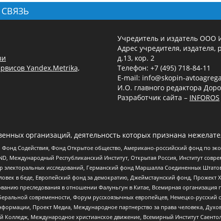
 СВЯЗЬ
Учредитель и издатель ООО 
Адрес учредителя, издателя, р
зи
д.13, кор. 2
рвисов Yandex.Metrika,
Телефон: +7 (495) 718-84-11
E-mail: info@skopin-avtoagrega
И.О. главного редактора Доро
Разработчик сайта –
INFOROS
енных организаций, деятельность которых признана нежелате
 Фонд Содействия, Фонд Открытое общество, Американо-российский фонд по э
 Международный Республиканский Институт, Открытая Россия, Институт совре
р электоральных исследований, Германский фонд Маршалла Соединенных Штатов
еловек в беде, Европейский фонд за демократию, Джеймстаунский фонд, Прожект
дованию преследования в отношении Фалуньгун в Китае, Всемирная организация 
беральной современности, Форум русскоязычных европейцев, Немецко-русский о
формации, Проект Медиа, Международное партнерство за права человека, Духов
 Колледж, Международное христианское движение, Всемирный Институт Саентол