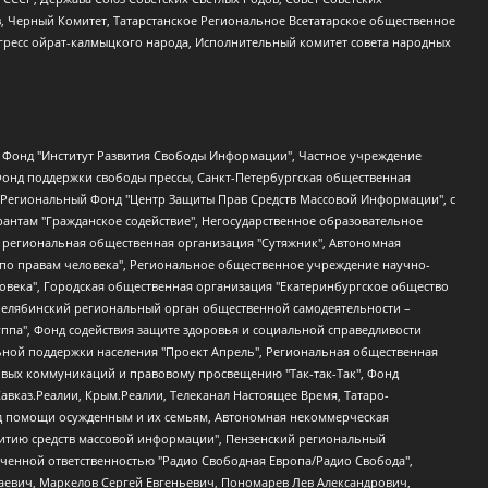
в, Черный Комитет, Татарстанское Региональное Всетатарское общественное
гресс ойрат-калмыцкого народа, Исполнительный комитет совета народных
евосточное общественное движение "Маяк", Санкт-Петербургская ЛГБТ-инициативная группа "Выход", Инициативная группа ЛГБТ+ "Реверс", Алексеев Андрей Викторович, Бекбулатова Таисия Львовна, Беляев Иван Михайлович, Владыкина Елена Сергеевна, Гельман Марат Александрович, Никульшина Вероника Юрьевна, Толоконникова Надежда Андреевна, Шендерович Виктор Анатольевич, Общество с ограниченной ответственностью "Данное сообщение", Общество с ограниченной ответственностью Издательский дом "Новая глава", Айнбиндер Александра Александровна, Московский комьюнити-центр для ЛГБТ+инициатив, Благотворительный фонд развития филантропии, Deutsche Welle (Германия, Kurt-Schumacher-Strasse 3, 53113 Bonn), Борзунова Мария Михайловна, Воробьев Виктор Викторович, Голубева Анна Львовна, Константинова Алла Михайловна, Малкова Ирина Владимировна, Мурадов Мурад Абдулгалимович, Осетинская Елизавета Николаевна, Понасенков Евгений Николаевич, Ганапольский Матвей Юрьевич, Киселев Евгений Алексеевич, Борухович Ирина Григорьевна, Дремин Иван Тимофеевич, Дубровский Дмитрий Викторович, Красноярская региональная общественная организация поддержки и развития альтернативных образовательных технологий и межкультурных коммуникаций "ИНТЕРРА", Маяковская Екатерина Алексеевна, Фейгин Марк Захарович, Филимонов Андрей Викторович, Дзугкоева Регина Николаевна, Доброхотов Роман Александрович, Дудь Юрий Александрович, Елкин Сергей Владимирович, Кругликов Кирилл Игоревич, Сабунаева Мария Леонидовна, Семенов Алексей Владимирович, Шаинян Карен Багратович, Шульман Екатерина Михайловна, Асафьев Артур Валерьевич, Вахштайн Виктор Семенович, Венедиктов Алексей Алексеевич, Лушникова Екатерина Евгеньевна, Волков Леонид Михайлович, Невзоров Александр Глебович, Пархоменко Сергей Борисович, Сироткин Ярослав Николаевич, Кара-Мурза Владимир Владимирович, Баранова Наталья Владимировна, Гозман Леонид Яковлевич, Кагарлицкий Борис Юльевич, Климарев Михаил Валерьевич, Милов Владимир Станиславович, Автономная некоммерческая организация Краснодарский центр современного искусства "Типография", Моргенштерн Алишер Тагирович, Соболь Любовь Эдуардовна, Общество с ограниченной ответственностью "ЛИЗА НОРМ", Каспаров Гарри Кимович, Ходорковский Михаил Борисович, Общество с ограниченной ответственностью "Апрельские тезисы", Данилович Ирина Брониславовна, Кашин Олег Владимирович, Петров Николай Владимирович, Пивоваров Алексей Владимирович, Соколов Михаил Владимирович, Цветкова Юлия Владимировна, Чичваркин Евгений Александрович, Комитет против пыток/Команда против пыток, Общество с ограниченной ответственностью "Первый научный", Общество с ограниченной ответственностью "Вертолет и ко", Белоцерковская Вероника Борисовна, Кац Максим Евгеньевич, Лазарева Татьяна Юрьевна, Шаведдинов Руслан Табризович, Яшин Илья Валерьевич, Общество с ограниченной ответственностью "Иноагент ААВ", Алешковский Дмитрий Петрович, Альбац Евгения Марковна, Быков Дмитрий Львович, Галямина Юлия Евгеньевна, Лойко Сергей Леонидович, Мартынов Кирилл Константинович, Медведев Сергей Александрович, Крашенинников Федор Геннадиевич, Гордеева Катерина Вл