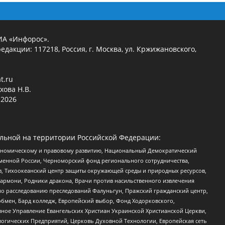
ИА «Инфорос».
едакции: 117218, Россия, г. Москва, ул. Кржижановского,
t.ru
хова Н.В.
2026
льной на территории Российской Федерации:
кономическому и правовому развитию, Национальный Демократический
менной России, Черноморский фонд регионального сотрудничества,
, Тихоокеанский центр защиты окружающей среды и природных ресурсов,
 Хармони, Родники дракона, Врачи против насильственного извлечения
по расследованию преследований Фалуньгун, Пражский гражданский центр,
бмен, Бард колледж, Европейский выбор, Фонд Ходорковского,
ное Управление Евангельских Христиан Украинской Христианской Церкви,
огических Предприятий, Церковь Духовной Технологии, Европейская сеть