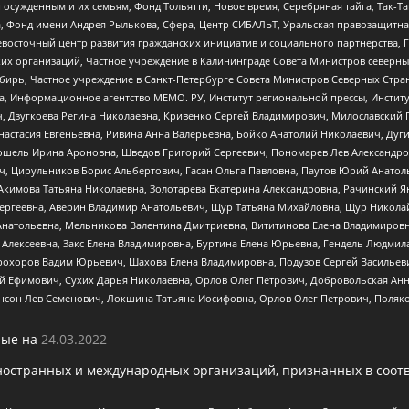
ужденным и их семьям, Фонд Тольятти, Новое время, Серебряная тайга, Так-Так-
, Фонд имени Андрея Рылькова, Сфера, Центр СИБАЛЬТ, Уральская правозащитна
невосточный центр развития гражданских инициатив и социального партнерства, 
 организаций, Частное учреждение в Калининграде Совета Министров северных 
бирь, Частное учреждение в Санкт-Петербурге Совета Министров Северных Стра
а, Информационное агентство МЕМО. РУ, Институт региональной прессы, Инсти
ч, Дзугкоева Регина Николаевна, Кривенко Сергей Владимирович, Милославски
настасия Евгеньевна, Ривина Анна Валерьевна, Бойко Анатолий Николаевич, Дуг
ошель Ирина Ароновна, Шведов Григорий Сергеевич, Пономарев Лев Александро
ч, Цирульников Борис Альбертович, Гасан Ольга Павловна, Паутов Юрий Анато
Акимова Татьяна Николаевна, Золотарева Екатерина Александровна, Рачинский Я
Сергеевна, Аверин Владимир Анатольевич, Щур Татьяна Михайловна, Щур Никола
Анатольевна, Мельникова Валентина Дмитриевна, Вититинова Елена Владимировн
 Алексеевна, Закс Елена Владимировна, Буртина Елена Юрьевна, Гендель Людмил
рохоров Вадим Юрьевич, Шахова Елена Владимировна, Подузов Сергей Васильеви
й Ефимович, Сухих Дарья Николаевна, Орлов Олег Петрович, Добровольская Анн
нсон Лев Семенович, Локшина Татьяна Иосифовна, Орлов Олег Петрович, Поляк
ые на
24.03.2022
ностранных и международных организаций, признанных в соотв