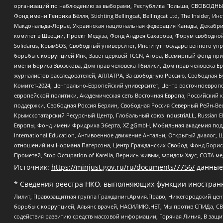
организаций по наблюдению за выборами, Республика Польша, СВОБОДНЫЙ
Фонд имени Генриха Бёлля, Stichting Bellingcat, Bellingcat Ltd, The Inside
Макдональда-Лорье, Украинская национальная федерация Канады, Декабрис
комитет в Швеции, Проект Медуза, Фонд Андрея Сахарова, Форум свободной 
Solidarus, КрымSOS, Свободный университет, Институт государственного у
борьбы с коррупцией Инк, Завет церквей TCCN, Агора, Всемирный фонд при
имени Бориса Звозскова, Дом прав человека Тбилиси, Дом прав человека Ер
журналистов расследователей, АЛЛАТРА, За свободную Россию, Свободная Б
Комитет-2024, Центрально-Европейский университет, Центр восточноевроп
европейской политики, Академическая сеть Восточная Европа, Российский к
поддержки, Свободная Россия Берлин, Свободная Россия Северный Рейн-Вест
Крымскотатарский Ресурсный Центр, Глобальный союз IndustriALL, Russian E
Европы, Фонд имени Фридриха Эберта, XZ gGmbH, Мобильная академия поддержк
International Education, Антивоенное движение Антальи, Открытый диало
отношений им Нормана Патерсона, Центр Гражданских Свобод, Фонд Бориса
Прометей, Stop Occupation of Karelia, Вернись живым, Фридом Хаус, СОТА 
Источник:
https://minjust.gov.ru/ru/documents/7756/
данные
* Сведения реестра НКО, выполняющих функции иностранн
Лилит, Правозащитная группа Гражданин.Армия.Право, Нижегородский цент
борьбы с коррупцией, Альянс врачей, НАСИЛИЮ.НЕТ, Мы против СПИДа, СВЕ
содействия развитию средств массовой информации, Горячая Линия, В защ