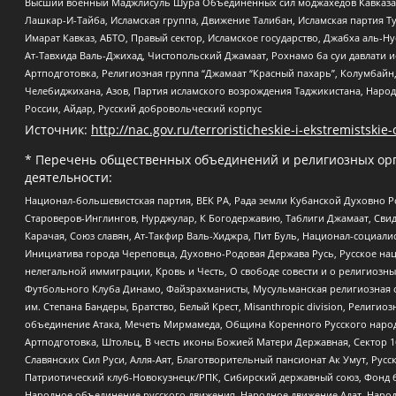
Высший военный Маджлисуль Шура Объединенных сил моджахедов Кавказа, Ко
Лашкар-И-Тайба, Исламская группа, Движение Талибан, Исламская партия Т
Имарат Кавказ, АБТО, Правый сектор, Исламское государство, Джабха аль-
Ат-Тавхида Валь-Джихад, Чистопольский Джамаат, Рохнамо ба суи давлати и
Артподготовка, Религиозная группа “Джамаат “Красный пахарь”, Колумбайн
Челебиджихана, Азов, Партия исламского возрождения Таджикистана, Народ
России, Айдар, Русский добровольческий корпус
Источник:
http://nac.gov.ru/terroristicheskie-i-ekstremistskie-
* Перечень общественных объединений и религиозных орг
деятельности:
Национал-большевистская партия, ВЕК РА, Рада земли Кубанской Духовно
Староверов-Инглингов, Нурджулар, К Богодержавию, Таблиги Джамаат, Сви
Карачая, Союз славян, Ат-Такфир Валь-Хиджра, Пит Буль, Национал-социал
Инициатива города Череповца, Духовно-Родовая Держава Русь, Русское н
нелегальной иммиграции, Кровь и Честь, О свободе совести и о религиоз
Футбольного Клуба Динамо, Файзрахманисты, Мусульманская религиозная о
им. Степана Бандеры, Братство, Белый Крест, Misanthropic division, Рели
объединение Атака, Мечеть Мирмамеда, Община Коренного Русского народа
Артподготовка, Штольц, В честь иконы Божией Матери Державная, Сектор 1
Славянских Сил Руси, Алля-Аят, Благотворительный пансионат Ак Умут, Русск
Патриотический клуб-Новокузнецк/РПК, Сибирский державный союз, Фонд б
Народное объединение русского движения, Народное движение Адат, Народ