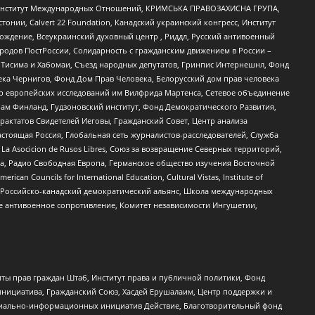
ий Институт Международных Отношений, КРИМСЬКА ПРАВОЗАХИСНА ГРУПА,
стонии, Calvert 22 Foundation, Канадский украинский конгресс, Институт
ждение, Всеукраинский духовный центр , Риддл, Русский антивоенный
ародов ПостРоссии, Солидарность с гражданским движением в России –
в Тисима и Хабомаи, Съезд народных депутатов, Гринпис Интернешнл, Фонд
ека Чернигов, Фонд Дом Прав Человека, Белорусский дом прав человека
нтр европейских исследований им Вилфрида Мартенса, Сетевое объединение
Чам Финланд, Гудзоновский институт, Фонд Демократического Развития,
актатов Свидетелей Иеговы, Гражданский Совет, Центр анализа
астоящая Россия, Глобальная сеть журналистов-расследователей, Служба
a Asocicion de Rusos Libres, Союз за возвращение Северных территорий,
еста, Радио Свободная Европа, Германское общество изучения Восточной
ouncils for International Education, Cultural Vistas, Institute of
, Российско-канадский демократический альянс, Школа международных
е антивоенное сопротивление, Комитет независимости Ингушетии,
ты прав граждан Штаб, Институт права и публичной политики, Фонд
инициатива, Гражданский Союз, Хасдей Ерушалаим, Центр поддержки и
социально-информационных инициатив Действие, Благотворительный фонд