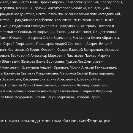
Так, Сова, центр Анна, Проект Апрель, Самарская губерния, Эра здоровья,
я группа, Женщины Евразии, Институт прав человека, Фонд защиты
Гражданское действие, Центр независимых социологических исследований,
стран, Гражданское содействие, Трансперенси Интернешнл-Р, Центр
н, Фонд поддержки свободы прессы, Гражданский контроль, Человек и
тут Развития Свободы Информации, Экозащита!-Женсовет, Общественный
й Павел Юрьевич, Шнырова Ольга Вадимовна, Чанышева Лилия Айратовна,
ин Сергей Георгиевич, Пивоваров Андрей Сергеевич, Аверин Виталий
вич, Каргалицкий Борис Юльевич, Созаев Валерий Валерьевич, Исламов
льевич, Верховский Александр Маркович, Пислакова-Паркер Марина
н Збигневич, Жемкова Елена Борисовна, Гудков Лев Дмитриевич,
й Алексеевич, Блинушов Андрей Юрьевич, Мосин Алексей Геннадьевич,
а, Баженова Светлана Куприяновна, Максимов Сергей Владимирович,
а Залмановна, Кокорина Екатерина Алексеевна, Шуманов Илья
ч, Протасова Ирина Вячеславовна, Литинский Леонид Борисович,
а Дмитриевна, Королева Александра Евгеньевна, Смирнов Владимир
ова Мара Федоровна, Резник Генри Маркович, Захаров Герман
етствии с законодательством Российской Федерации